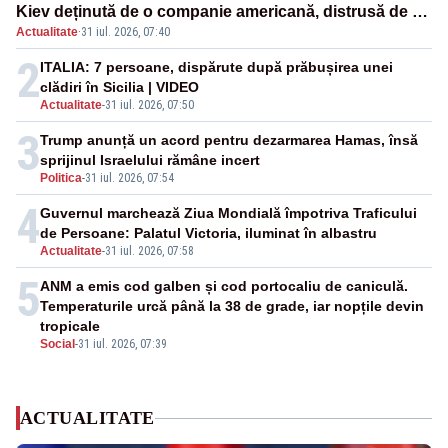
Kiev deținută de o companie americană, distrusă de o
Actualitate
·
31 iul. 2026, 07:40
rachetă rusească
2
ITALIA: 7 persoane, dispărute după prăbușirea unei
clădiri în Sicilia | VIDEO
Actualitate
-
31 iul. 2026, 07:50
3
Trump anunță un acord pentru dezarmarea Hamas, însă
sprijinul Israelului rămâne incert
Politica
-
31 iul. 2026, 07:54
4
Guvernul marchează Ziua Mondială împotriva Traficului
de Persoane: Palatul Victoria, iluminat în albastru
Actualitate
-
31 iul. 2026, 07:58
5
ANM a emis cod galben și cod portocaliu de caniculă.
Temperaturile urcă până la 38 de grade, iar nopțile devin
tropicale
Social
-
31 iul. 2026, 07:39
ACTUALITATE