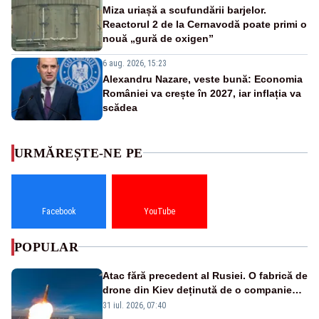
Miza uriașă a scufundării barjelor.
Reactorul 2 de la Cernavodă poate primi o
nouă „gură de oxigen”
6 aug. 2026, 15:23
Alexandru Nazare, veste bună: Economia
României va crește în 2027, iar inflația va
scădea
URMĂREȘTE-NE PE
Facebook
YouTube
POPULAR
Atac fără precedent al Rusiei. O fabrică de
drone din Kiev deținută de o companie
americană, distrusă de o rachetă
31 iul. 2026, 07:40
rusească