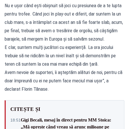
Nu e uşor când eşti obişnuit să joci cu presiunea de a te lupta
pentru trofee. Când joci în play-out e diferit, dar suntem la un
club mare, s-a întâmplat ca acest an să fie foarte slab, acum,
pe final, trebuie să avem o tresărire de orgoliu, să câştigăm
barajele, să mergem în Europa şi să salvăm sezonul.
E clar, suntem mulţi jucători cu experienţă. La ora jocului
trebuie să ne ridicăm la un nivel înalt şi să demonstrăm pe
teren că suntem la cea mai mare echipă din ţară.
Avem nevoie de suporteri, îi aşteptăm alături de noi, pentru că
doar împreună cu ei ne putem face meciul mai uşor”, a
declarat Florin Tănase.
CITEȘTE ȘI
Gigi Becali, mesaj în direct pentru MM Stoica:
18:51
„Mă oprește când vreau să arunc milioane pe