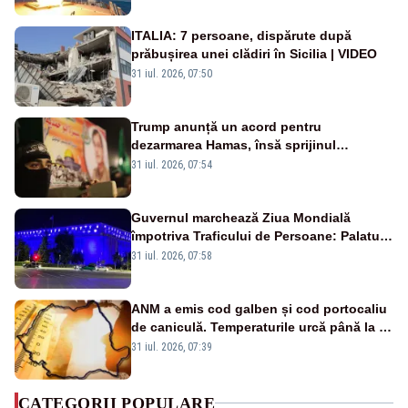
ITALIA: 7 persoane, dispărute după
prăbușirea unei clădiri în Sicilia | VIDEO
31 iul. 2026, 07:50
Trump anunță un acord pentru
dezarmarea Hamas, însă sprijinul
Israelului rămâne incert
31 iul. 2026, 07:54
Guvernul marchează Ziua Mondială
împotriva Traficului de Persoane: Palatul
Victoria, iluminat în albastru
31 iul. 2026, 07:58
ANM a emis cod galben și cod portocaliu
de caniculă. Temperaturile urcă până la 38
de grade, iar nopțile devin tropicale
31 iul. 2026, 07:39
CATEGORII POPULARE