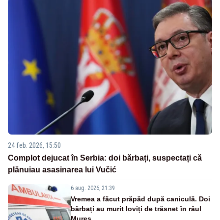
24 feb. 2026, 15:50
Complot dejucat în Serbia: doi bărbați, suspectați că
plănuiau asasinarea lui Vučić
6 aug. 2026, 21:39
Vremea a făcut prăpăd după caniculă. Doi
bărbați au murit loviți de trăsnet în râul
Mureș