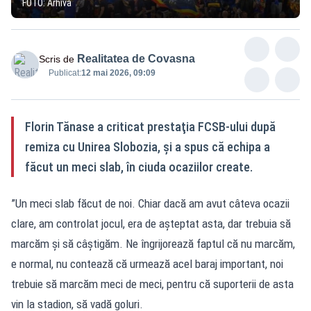
FOTO: Arhivă
Realitatea de Covasna
Scris de
Publicat:
12 mai 2026, 09:09
Florin Tănase a criticat prestaţia FCSB-ului după
remiza cu Unirea Slobozia, şi a spus că echipa a
făcut un meci slab, în ciuda ocaziilor create.
”Un meci slab făcut de noi. Chiar dacă am avut câteva ocazii
clare, am controlat jocul, era de aşteptat asta, dar trebuia să
marcăm şi să câştigăm. Ne îngrijorează faptul că nu marcăm,
e normal, nu contează că urmează acel baraj important, noi
trebuie să marcăm meci de meci, pentru că suporterii de asta
vin la stadion, să vadă goluri.