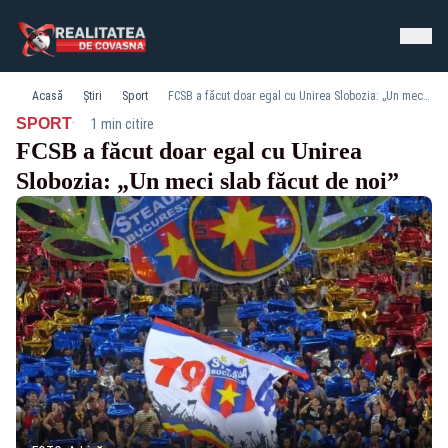
Acasă
Știri
Sport
FCSB a făcut doar egal cu Unirea Slobozia: „Un meci slab făcut de noi”
·
SPORT
1 min citire
FCSB a făcut doar egal cu Unirea
Slobozia: „Un meci slab făcut de noi”