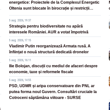
energetice: Proiectele de la Complexul Energetic
Oltenia sunt blocate în birocrație și restricții
legislative
5 aug. 2026, 19:37
Strategia pentru biodiversitate nu apără
interesele României. AUR a votat împotrivă
5 aug. 2026, 17:15
Vladimir Putin reorganizează Armata rusă. A
înființat o nouă structură dedicată dronelor
5 aug. 2026, 16:11
Ilie Bolojan, discuții cu mediul de afaceri despre
economie, taxe și reformele fiscale
5 aug. 2026, 14:55
PSD, UDMR și aripa conservatoare din PNL ar
putea forma noul Guvern. Consultări cruciale la
Cotroceni săptămâna viitoare - SURSE
i