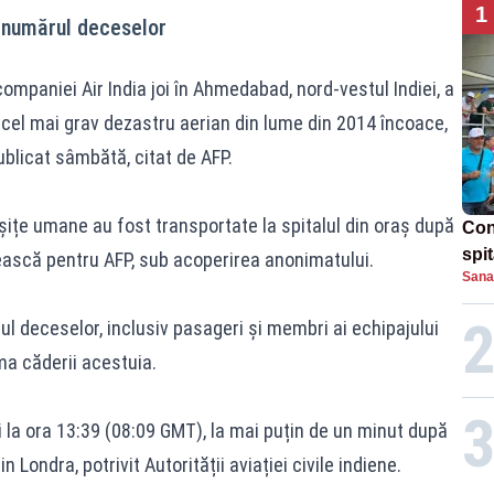
1
5 numărul deceselor
ompaniei Air India joi în Ahmedabad, nord-vestul Indiei, a
d cel mai grav dezastru aerian din lume din 2014 încoace,
ublicat sâmbătă, citat de AFP.
ițe umane au fost transportate la spitalul din oraș după
Con
spi
nească pentru AFP, sub acoperirea anonimatului.
Sana
ul deceselor, inclusiv pasageri și membri ai echipajului
rma căderii acestuia.
oi la ora 13:39 (08:09 GMT), la mai puțin de un minut după
Londra, potrivit Autorității aviației civile indiene.