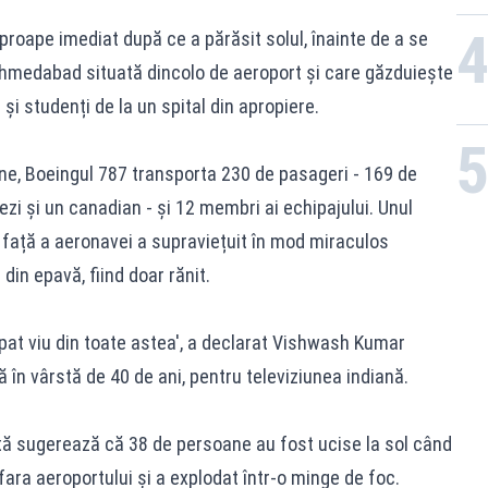
proape imediat după ce a părăsit solul, înainte de a se
 Ahmedabad situată dincolo de aeroport și care găzduiește
 și studenți de la un spital din apropiere.
ndiene, Boeingul 787 transporta 230 de pasageri - 169 de
hezi și un canadian - și 12 membri ai echipajului. Unul
n față a aeronavei a supraviețuit în mod miraculos
din epavă, fiind doar rănit.
at viu din toate astea', a declarat Vishwash Kumar
 în vârstă de 40 de ani, pentru televiziunea indiană.
ă sugerează că 38 de persoane au fost ucise la sol când
afara aeroportului și a explodat într-o minge de foc.