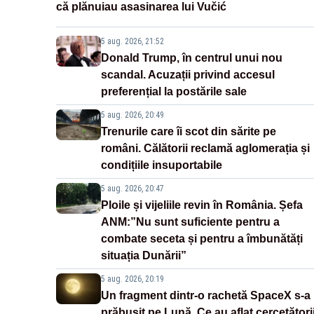
că plănuiau asasinarea lui Vučić
5 aug. 2026, 21:52
Donald Trump, în centrul unui nou
scandal. Acuzații privind accesul
preferențial la postările sale
5 aug. 2026, 20:49
Trenurile care îi scot din sărite pe
români. Călătorii reclamă aglomerația și
condițiile insuportabile
5 aug. 2026, 20:47
Ploile și vijeliile revin în România. Șefa
ANM:”Nu sunt suficiente pentru a
combate seceta și pentru a îmbunătăți
situația Dunării”
5 aug. 2026, 20:19
Un fragment dintr-o rachetă SpaceX s-a
prăbușit pe Lună. Ce au aflat cercetători