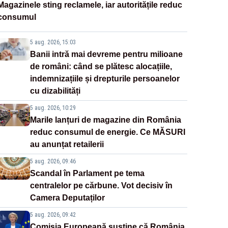
Magazinele sting reclamele, iar autoritățile reduc
consumul
5 aug. 2026, 15:03
Banii intră mai devreme pentru milioane
de români: când se plătesc alocațiile,
indemnizațiile și drepturile persoanelor
cu dizabilități
5 aug. 2026, 10:29
Marile lanțuri de magazine din România
reduc consumul de energie. Ce MĂSURI
au anunțat retailerii
5 aug. 2026, 09:46
Scandal în Parlament pe tema
centralelor pe cărbune. Vot decisiv în
Camera Deputaților
5 aug. 2026, 09:42
Comisia Europeană susține că România