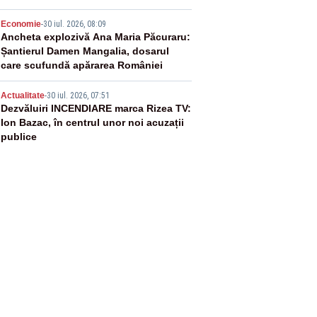
4
Economie
-
30 iul. 2026, 08:09
Ancheta explozivă Ana Maria Păcuraru:
Șantierul Damen Mangalia, dosarul
care scufundă apărarea României
5
Actualitate
-
30 iul. 2026, 07:51
Dezvăluiri INCENDIARE marca Rizea TV:
Ion Bazac, în centrul unor noi acuzații
publice