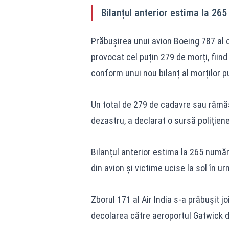
Bilanțul anterior estima la 26
Prăbușirea unui avion Boeing 787 al c
provocat cel puțin 279 de morți, fiin
conform unui nou bilanț al morților p
Un total de 279 de cadavre sau rămăș
dezastru, a declarat o sursă poliție
Bilanțul anterior estima la 265 număr
din avion și victime ucise la sol în u
Zborul 171 al Air India s-a prăbușit j
decolarea către aeroportul Gatwick din 