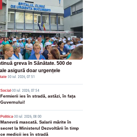
tinuă greva în Sănătate. 500 de
tale asigură doar urgențele
tate
·
30 iul. 2026, 07:51
2
Social
-
30 iul. 2026, 07:54
Fermierii ies în stradă, astăzi, în fața
Guvernului!
3
Politica
-
30 iul. 2026, 08:00
Manevră mascată. Salarii mărite în
secret la Ministerul Dezvoltării în timp
ce medicii ies în stradă