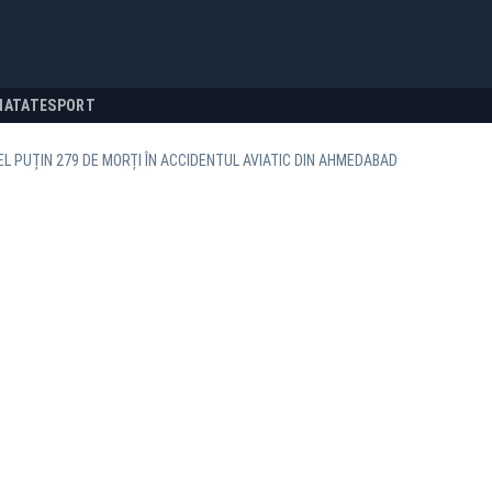
NATATE
SPORT
CEL PUȚIN 279 DE MORȚI ÎN ACCIDENTUL AVIATIC DIN AHMEDABAD