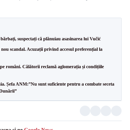
bărbați, suspectați că plănuiau asasinarea lui Vučić
ou scandal. Acuzații privind accesul preferențial la
e pe români. Călătorii reclamă aglomerația și condițiile
mânia. Șefa ANM:”Nu sunt suficiente pentru a combate seceta
 Dunării”
vasna și pe
Google News