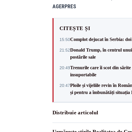
AGERPRES
CITEȘTE ȘI
Complot dejucat în Serbia: doi 
15:50
Donald Trump, în centrul unui n
21:52
postările sale
Trenurile care îi scot din sărit
20:49
insuportabile
Ploile și vijeliile revin în Ro
20:47
și pentru a îmbunătăți situația
Distribuie articolul
Urmărește știrile Realitatea de Co