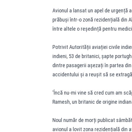
Avionul a lansat un apel de urgență a
prăbuși într-o zonă rezidențială din
între altele o reședință pentru medici
Potrivit Autorității aviației civile i
indieni, 53 de britanici, șapte portug
dintre pasagerii așezați în partea di
accidentului și a reușit să se extragă 
'Încă nu-mi vine să cred cum am scăp
Ramesh, un britanic de origine indiană
Noul număr de morți publicat sâmbăt
avionul a lovit zona rezidențială din 