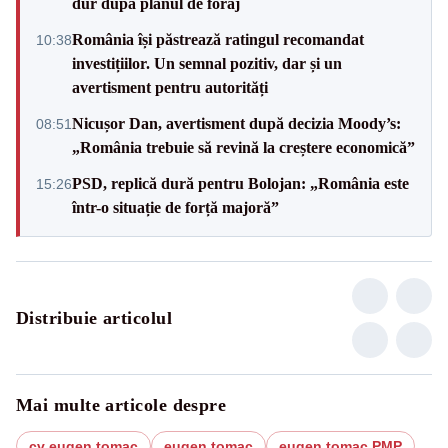
dur după planul de foraj
România își păstrează ratingul recomandat
10:38
investițiilor. Un semnal pozitiv, dar și un
avertisment pentru autorități
Nicușor Dan, avertisment după decizia Moody’s:
08:51
„România trebuie să revină la creștere economică”
PSD, replică dură pentru Bolojan: „România este
15:26
într-o situație de forță majoră”
Distribuie articolul
Mai multe articole despre
cv eugen tomac
eugen tomac
eugen tomac PMP