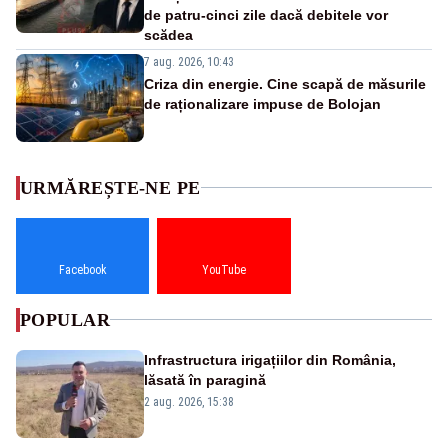
de patru-cinci zile dacă debitele vor
scădea
7 aug. 2026, 10:43
Criza din energie. Cine scapă de măsurile
de raționalizare impuse de Bolojan
URMĂREȘTE-NE PE
Facebook
YouTube
POPULAR
Infrastructura irigațiilor din România,
lăsată în paragină
2 aug. 2026, 15:38