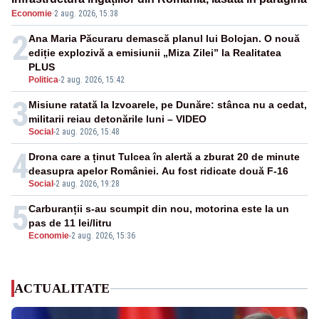
Economie
·
2 aug. 2026, 15:38
2
Ana Maria Păcuraru demască planul lui Bolojan. O nouă
ediție explozivă a emisiunii „Miza Zilei” la Realitatea
PLUS
Politica
-
2 aug. 2026, 15:42
3
Misiune ratată la Izvoarele, pe Dunăre: stânca nu a cedat,
militarii reiau detonările luni – VIDEO
Social
-
2 aug. 2026, 15:48
4
Drona care a ținut Tulcea în alertă a zburat 20 de minute
deasupra apelor României. Au fost ridicate două F-16
Social
-
2 aug. 2026, 19:28
5
Carburanții s-au scumpit din nou, motorina este la un
pas de 11 lei/litru
Economie
-
2 aug. 2026, 15:36
ACTUALITATE