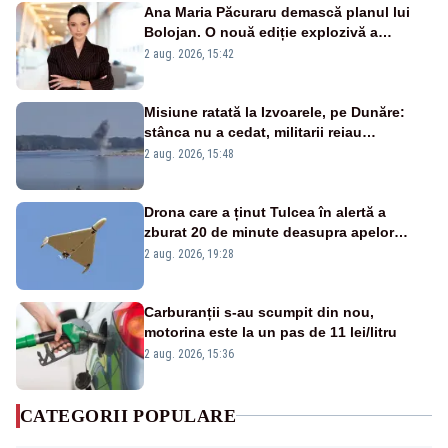
Ana Maria Păcuraru demască planul lui
Bolojan. O nouă ediție explozivă a
emisiunii „Miza Zilei” la Realitatea PLUS
2 aug. 2026, 15:42
Misiune ratată la Izvoarele, pe Dunăre:
stânca nu a cedat, militarii reiau
detonările luni – VIDEO
2 aug. 2026, 15:48
Drona care a ținut Tulcea în alertă a
zburat 20 de minute deasupra apelor
României. Au fost ridicate două F-16
2 aug. 2026, 19:28
Carburanții s-au scumpit din nou,
motorina este la un pas de 11 lei/litru
2 aug. 2026, 15:36
CATEGORII POPULARE