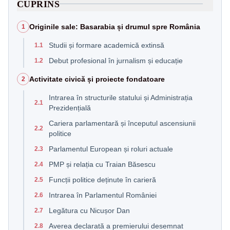
CUPRINS
Originile sale: Basarabia și drumul spre România
1
Studii și formare academică extinsă
1.1
Debut profesional în jurnalism și educație
1.2
Activitate civică și proiecte fondatoare
2
Intrarea în structurile statului și Administrația
2.1
Prezidențială
Cariera parlamentară și începutul ascensiunii
2.2
politice
Parlamentul European și roluri actuale
2.3
PMP și relația cu Traian Băsescu
2.4
Funcții politice deținute în carieră
2.5
Intrarea în Parlamentul României
2.6
Legătura cu Nicușor Dan
2.7
Averea declarată a premierului desemnat
2.8