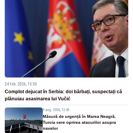
24 feb. 2026, 15:50
Complot dejucat în Serbia: doi bărbați, suspectați că
plănuiau asasinarea lui Vučić
9 aug. 2026, 12:45
Măsură de urgență în Marea Neagră.
Turcia cere oprirea atacurilor asupra
navelor