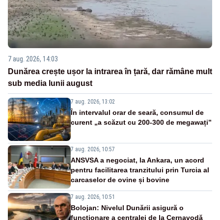
7 aug. 2026, 14:03
Dunărea crește ușor la intrarea în țară, dar rămâne mult
sub media lunii august
7 aug. 2026, 13:02
În intervalul orar de seară, consumul de
curent „a scăzut cu 200-300 de megawați”
7 aug. 2026, 10:57
ANSVSA a negociat, la Ankara, un acord
pentru facilitarea tranzitului prin Turcia al
carcaselor de ovine și bovine
7 aug. 2026, 10:51
Bolojan: Nivelul Dunării asigură o
funcționare a centralei de la Cernavodă