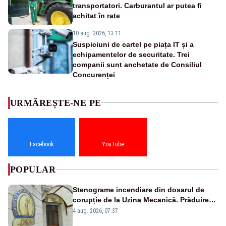
transportatori. Carburantul ar putea fi
achitat în rate
10 aug. 2026, 13:11
Suspiciuni de cartel pe piața IT și a
echipamentelor de securitate. Trei
companii sunt anchetate de Consiliul
Concurenței
URMĂREȘTE-NE PE
Facebook
YouTube
POPULAR
Stenograme incendiare din dosarul de
corupție de la Uzina Mecanică. Prăduirea
banilor din programul SAFE, interceptată
4 aug. 2026, 07:37
de DNA