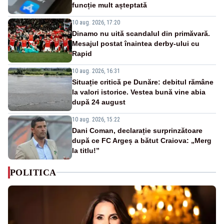
funcție mult așteptată
10 aug. 2026, 17:20
Dinamo nu uită scandalul din primăvară.
Mesajul postat înaintea derby-ului cu
Rapid
10 aug. 2026, 16:31
Situație critică pe Dunăre: debitul rămâne
la valori istorice. Vestea bună vine abia
după 24 august
10 aug. 2026, 15:22
Dani Coman, declarație surprinzătoare
după ce FC Argeș a bătut Craiova: „Merg
la titlu!”
POLITICA