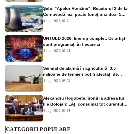
Șeful "Apelor Române": Reactorul 2 de la
Cernavodă mai poate funcționa doar 5
zile
4 aug. 2026, 07:41
UNTOLD 2026, line-up complet. Ce artiști
sunt programați în fiecare zi
4 aug. 2026, 07:44
Semnal de alarmă în agricultură. 3,5
milioane de fermieri pot fi afectați de
strategia pentru conservarea
4 aug. 2026, 08:03
biodiversității
Alexandru Rogobete, ironii la adresa lui
Ilie Bolojan: „Ați consumat tot curentul
urmărind șobolani imaginari”
4 aug. 2026, 07:34
CATEGORII POPULARE