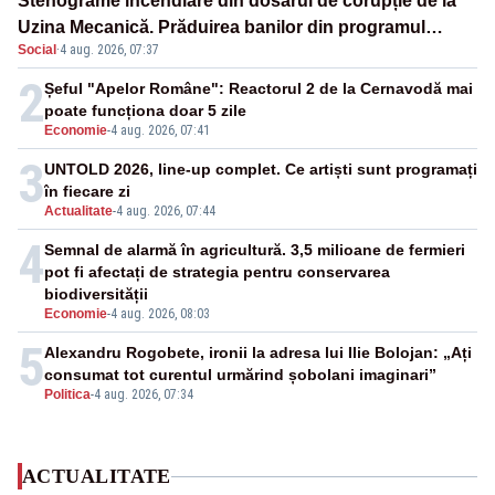
Stenograme incendiare din dosarul de corupție de la
Uzina Mecanică. Prăduirea banilor din programul
Social
·
4 aug. 2026, 07:37
SAFE, interceptată de DNA
2
Șeful "Apelor Române": Reactorul 2 de la Cernavodă mai
poate funcționa doar 5 zile
Economie
-
4 aug. 2026, 07:41
3
UNTOLD 2026, line-up complet. Ce artiști sunt programați
în fiecare zi
Actualitate
-
4 aug. 2026, 07:44
4
Semnal de alarmă în agricultură. 3,5 milioane de fermieri
pot fi afectați de strategia pentru conservarea
biodiversității
Economie
-
4 aug. 2026, 08:03
5
Alexandru Rogobete, ironii la adresa lui Ilie Bolojan: „Ați
consumat tot curentul urmărind șobolani imaginari”
Politica
-
4 aug. 2026, 07:34
ACTUALITATE