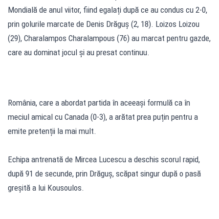
Mondială de anul viitor, fiind egalați după ce au condus cu 2-0,
prin golurile marcate de Denis Drăguș (2, 18). Loizos Loizou
(29), Charalampos Charalampous (76) au marcat pentru gazde,
care au dominat jocul și au presat continuu.
România, care a abordat partida în aceeași formulă ca în
meciul amical cu Canada (0-3), a arătat prea puțin pentru a
emite pretenții la mai mult.
Echipa antrenată de Mircea Lucescu a deschis scorul rapid,
după 91 de secunde, prin Drăguș, scăpat singur după o pasă
greșită a lui Kousoulos.