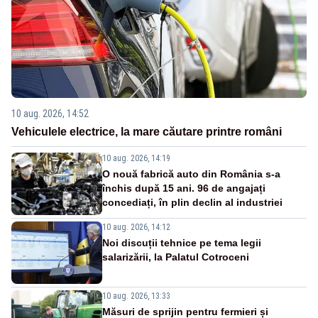
10 aug. 2026, 14:52
Vehiculele electrice, la mare căutare printre români
10 aug. 2026, 14:19
O nouă fabrică auto din România s-a
închis după 15 ani. 96 de angajați
concediați, în plin declin al industriei
10 aug. 2026, 14:12
Noi discuții tehnice pe tema legii
salarizării, la Palatul Cotroceni
10 aug. 2026, 13:33
Măsuri de sprijin pentru fermieri și