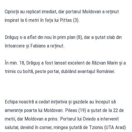
Ciprioții au replicat imediat, dar portarul Moldovan a reținut
inspirat la 6 metri în fața lui Pittas (3).
Drăguș s-a aflat din nou în prim plan (8), dar a șutat slab din
întoarcere și Fabiano a reținut.
În min. 18, Drăguș a fost lansat excelent de Răzvan Marin și a
trimis cu boltă, peste portar, dublând avantajul României.
Echipa noastră a cedat inițiativa și gazdele au început să
amenințe poarta lui Moldovan. Pileas (19) a șutat de la 22 de
metri, dar Moldovan a prins. Portarul lui Oviedo a intervenit
salutar, deviind în corner, mingea șutată de Tzionis (UTA Arad)