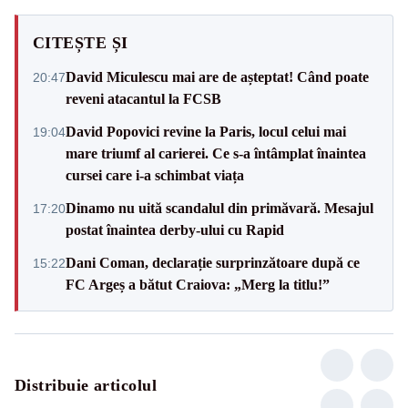
CITEȘTE ȘI
David Miculescu mai are de așteptat! Când poate
20:47
reveni atacantul la FCSB
David Popovici revine la Paris, locul celui mai
19:04
mare triumf al carierei. Ce s-a întâmplat înaintea
cursei care i-a schimbat viața
Dinamo nu uită scandalul din primăvară. Mesajul
17:20
postat înaintea derby-ului cu Rapid
Dani Coman, declarație surprinzătoare după ce
15:22
FC Argeș a bătut Craiova: „Merg la titlu!”
Distribuie articolul