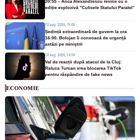
20:55 – Anca Alexandrescu revine cu o
ediție explozivă "Culisele Statului Paralel”
10 aug. 2026, 15:05
Ședință extraordinară de guvern la ora
16:00. Bolojan îi convoacă de urgență
astăzi pe miniștrii
10 aug. 2026, 14:58
Val de reacții după atacul de la Cluj:
Raluca Turcan vrea blocarea TikTok
pentru răspândire de fake news
ECONOMIE