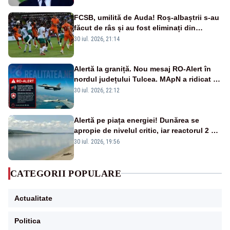
FCSB, umilită de Auda! Roș-albaștrii s-au
făcut de râs și au fost eliminați din
Conference League
30 iul. 2026, 21:14
Alertă la graniță. Nou mesaj RO-Alert în
nordul județului Tulcea. MApN a ridicat de
la sol două avioane F-16
30 iul. 2026, 22:12
Alertă pe piața energiei! Dunărea se
apropie de nivelul critic, iar reactorul 2 de
la Cernavodă ar putea fi oprit
30 iul. 2026, 19:56
CATEGORII POPULARE
Actualitate
Politica