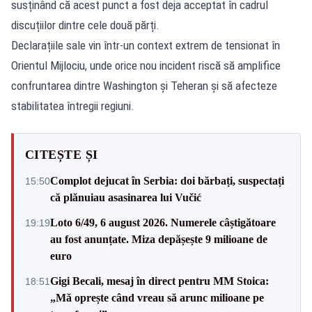
susținând că acest punct a fost deja acceptat în cadrul
discuțiilor dintre cele două părți.
Declarațiile sale vin într-un context extrem de tensionat în
Orientul Mijlociu, unde orice nou incident riscă să amplifice
confruntarea dintre Washington și Teheran și să afecteze
stabilitatea întregii regiuni.
CITEȘTE ȘI
Complot dejucat în Serbia: doi bărbați, suspectați
15:50
că plănuiau asasinarea lui Vučić
Loto 6/49, 6 august 2026. Numerele câștigătoare
19:19
au fost anunțate. Miza depășește 9 milioane de
euro
Gigi Becali, mesaj în direct pentru MM Stoica:
18:51
„Mă oprește când vreau să arunc milioane pe