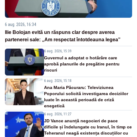
6 aug. 2026, 16:34
Ilie Bolojan evită un răspuns clar despre averea
partenerei sale: „Am respectat întotdeauna legea”
6 aug. 2026, 15:39
Guvernul a adoptat o hotărâre care
aprobă planurile de pregătire pentru
riscuri
6 aug. 2026, 15:18
Ana Maria Păcuraru: Televiziunea
Poporului solicită investigarea deciziilor
luate în această perioadă de criză
enegetică
6 aug. 2026, 11:27
JD Vance anunță negocieri de pace
dificile și îndelungate cu Iranul, în timp ce
Teheranul neagă existența discuțiilor cu