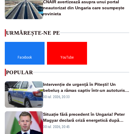
CNAIR avertizează asupra unui portal
neautorizat din Ungaria care scumpește
rovinieta
URMĂREȘTE-NE PE
Facebook
YouTube
POPULAR
Intervenție de urgență în Pitești! Un
bebeluș a rămas captiv într-un autoturism
din cauza unei defecțiuni
30 iul. 2026, 20:33
Situație fără precedent în Ungaria! Peter
Magyar declară criză energetică după
oprirea centralei de la Paks
30 iul. 2026, 20:45