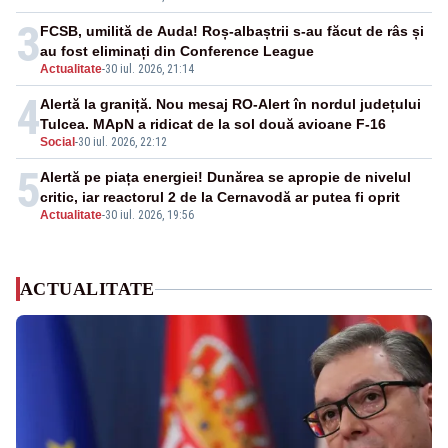
3
FCSB, umilită de Auda! Roș-albaștrii s-au făcut de râs și
au fost eliminați din Conference League
Actualitate
-
30 iul. 2026, 21:14
4
Alertă la graniță. Nou mesaj RO-Alert în nordul județului
Tulcea. MApN a ridicat de la sol două avioane F-16
Social
-
30 iul. 2026, 22:12
5
Alertă pe piața energiei! Dunărea se apropie de nivelul
critic, iar reactorul 2 de la Cernavodă ar putea fi oprit
Actualitate
-
30 iul. 2026, 19:56
ACTUALITATE