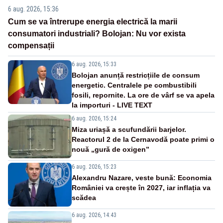
6 aug. 2026, 15:36
Cum se va întrerupe energia electrică la marii
consumatori industriali? Bolojan: Nu vor exista
compensații
6 aug. 2026, 15:33
Bolojan anunță restricțiile de consum
energetic. Centralele pe combustibili
fosili, repornite. La ore de vârf se va apela
la importuri - LIVE TEXT
6 aug. 2026, 15:24
Miza uriașă a scufundării barjelor.
Reactorul 2 de la Cernavodă poate primi o
nouă „gură de oxigen”
6 aug. 2026, 15:23
Alexandru Nazare, veste bună: Economia
României va crește în 2027, iar inflația va
scădea
6 aug. 2026, 14:43