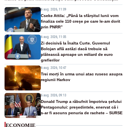
6 aug. 2026, 11:09
Cseke Attila: „Până la sfârșitul lunii vom
finaliza cele 110 creșe pe care le-am dorit
prin PNRR”
6 aug. 2026, 11:05
Zi decisivă la Înalta Curte. Guvernul
Bolojan află astăzi dacă trebuie să
plătească aproape un miliard de euro
grefierilor
6 aug. 2026, 10:47
Trei morți în urma unui atac rusesc asupra
regiunii Harkov
6 aug. 2026, 09:13
Donald Trump a răbufnit împotriva șefului
Pentagonului: președintele, enervat că i
s-ar fi ascuns penuria de rachete – SURSE
ECONOMIE