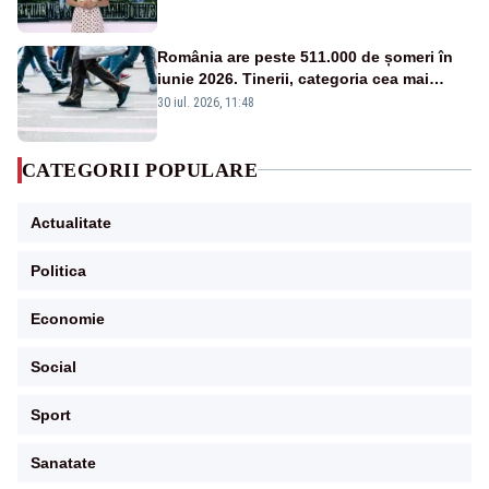
între partenerii externi
România are peste 511.000 de șomeri în
iunie 2026. Tinerii, categoria cea mai
afectată
30 iul. 2026, 11:48
CATEGORII POPULARE
Actualitate
Politica
Economie
Social
Sport
Sanatate