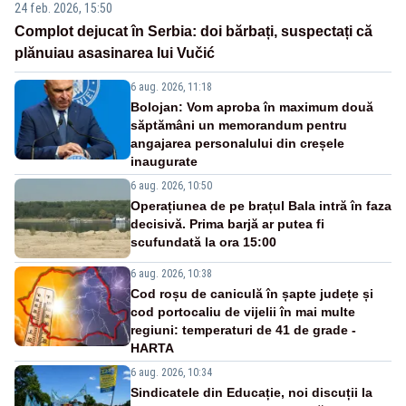
24 feb. 2026, 15:50
Complot dejucat în Serbia: doi bărbați, suspectați că
plănuiau asasinarea lui Vučić
6 aug. 2026, 11:18
Bolojan: Vom aproba în maximum două
săptămâni un memorandum pentru
angajarea personalului din creșele
inaugurate
6 aug. 2026, 10:50
Operațiunea de pe brațul Bala intră în faza
decisivă. Prima barjă ar putea fi
scufundată la ora 15:00
6 aug. 2026, 10:38
Cod roșu de caniculă în șapte județe și
cod portocaliu de vijelii în mai multe
regiuni: temperaturi de 41 de grade -
HARTA
6 aug. 2026, 10:34
Sindicatele din Educație, noi discuții la