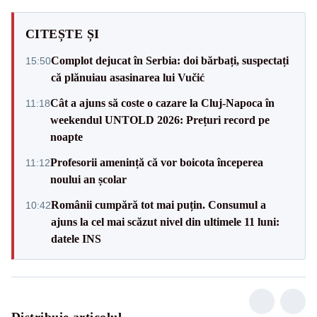
CITEȘTE ȘI
Complot dejucat în Serbia: doi bărbați, suspectați
15:50
că plănuiau asasinarea lui Vučić
Cât a ajuns să coste o cazare la Cluj-Napoca în
11:18
weekendul UNTOLD 2026: Prețuri record pe
noapte
Profesorii amenință că vor boicota începerea
11:12
noului an școlar
Românii cumpără tot mai puțin. Consumul a
10:42
ajuns la cel mai scăzut nivel din ultimele 11 luni:
datele INS
Distribuie articolul