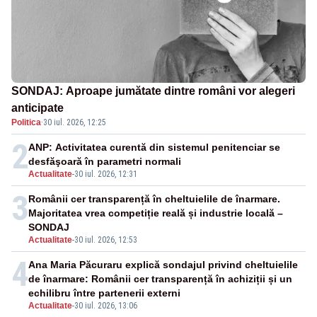
SONDAJ: Aproape jumătate dintre români vor alegeri
anticipate
Politica
·
30 iul. 2026, 12:25
2
ANP: Activitatea curentă din sistemul penitenciar se
desfăşoară în parametri normali
Actualitate
-
30 iul. 2026, 12:31
3
Românii cer transparență în cheltuielile de înarmare.
Majoritatea vrea competiție reală și industrie locală –
SONDAJ
Actualitate
-
30 iul. 2026, 12:53
4
Ana Maria Păcuraru explică sondajul privind cheltuielile
de înarmare: Românii cer transparență în achiziții și un
echilibru între partenerii externi
Actualitate
-
30 iul. 2026, 13:06