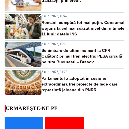
tranzacții prin credit
6 aug. 2026, 10:42
Românii cumpără tot mai puțin. Consumul
a ajuns la cel mai scăzut nivel din ultimele
11 luni: datele INS
6 aug. 2026, 10:38
Schimbare de ultim moment la CFR
Călători: primul tren electric PESA circulă
pe ruta București – Brașov
6 aug. 2026, 08:28
Parlamentul a adoptat în sesiune
extraordinară trei proiecte de lege care
reprezintă jaloane din PNRR
URMĂREȘTE-NE PE