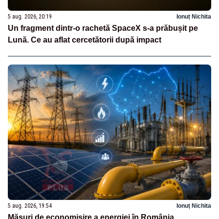
5 aug. 2026, 20:19
Ionuț Nichita
Un fragment dintr-o rachetă SpaceX s-a prăbușit pe
Lună. Ce au aflat cercetătorii după impact
5 aug. 2026, 19:54
Ionuț Nichita
Măsuri de economisire a energiei în România.