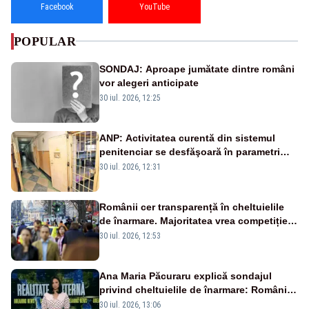
Facebook
YouTube
POPULAR
SONDAJ: Aproape jumătate dintre români
vor alegeri anticipate
30 iul. 2026, 12:25
ANP: Activitatea curentă din sistemul
penitenciar se desfăşoară în parametri
normali
30 iul. 2026, 12:31
Românii cer transparență în cheltuielile
de înarmare. Majoritatea vrea competiție
reală și industrie locală – SONDAJ
30 iul. 2026, 12:53
Ana Maria Păcuraru explică sondajul
privind cheltuielile de înarmare: Românii
cer transparență în achiziții și un echilibru
30 iul. 2026, 13:06