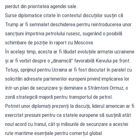
pierdut din prioritatea agendei sale.
Surse diplomatice citate în contextul discuțiilor susțin că
Trump ar fi semnalat deschiderea pentru reintroducerea unor
sancțiuni împotriva petrolului rusesc, sugerând o posibilă
schimbare de poziție în raport cu Moscova.
În același timp, acesta ar fi lăudat evoluțiile armatei ucrainene
și ar fi vorbit despre o „dinamică” favorabilă Kievului pe front.
Totuși, sprijinul pentru Ucraina ar fi fost discutat în paralel cu
solicitări adresate partenerilor europeni privind implicarea lor
într-un plan de securizare și deminare a Strâmtorii Ormuz, o
zonă strategică majoră pentru transportul de petrol.
Potrivit unor diplomați prezenți la discuții, liderul american ar fi
exercitat presiuni pentru ca statele europene să susțină atât
noul acord cu Iranul, cât și măsurile de securizare a acestei
rute maritime esențiale pentru comerțul global.