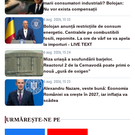
marii consumatori industriali? Bolojan:
Nu vor exista compensații
6 aug. 2026, 15:33
Bolojan anunță restricțiile de consum
energetic. Centralele pe combustibili
fosili, repornite. La ore de vârf se va apela
la importuri - LIVE TEXT
6 aug. 2026, 15:24
Miza uriașă a scufundării barjelor.
Reactorul 2 de la Cernavodă poate primi o
nouă „gură de oxigen”
6 aug. 2026, 15:23
Alexandru Nazare, veste bună: Economia
României va crește în 2027, iar inflația va
scădea
URMĂREȘTE-NE PE