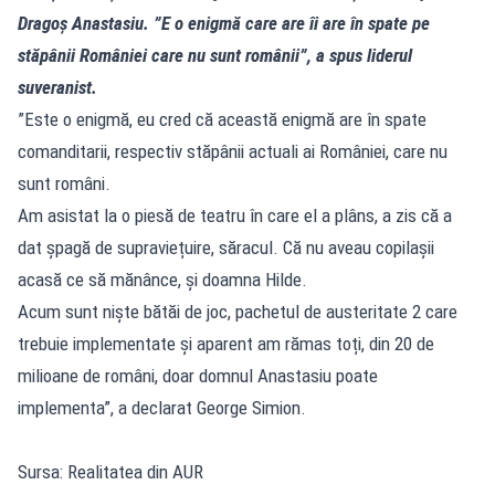
Dragoș Anastasiu. ”E o enigmă care are îi are în spate pe
stăpânii României care nu sunt românii”, a spus liderul
suveranist.
”Este o enigmă, eu cred că această enigmă are în spate
comanditarii, respectiv stăpânii actuali ai României, care nu
sunt români.
Am asistat la o piesă de teatru în care el a plâns, a zis că a
dat șpagă de supraviețuire, săracul. Că nu aveau copilașii
acasă ce să mănânce, și doamna Hilde.
Acum sunt niște bătăi de joc, pachetul de austeritate 2 care
trebuie implementate și aparent am rămas toți, din 20 de
milioane de români, doar domnul Anastasiu poate
implementa”, a declarat George Simion.
Sursa: Realitatea din AUR