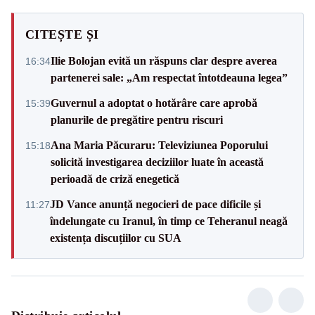
CITEȘTE ȘI
Ilie Bolojan evită un răspuns clar despre averea
16:34
partenerei sale: „Am respectat întotdeauna legea”
Guvernul a adoptat o hotărâre care aprobă
15:39
planurile de pregătire pentru riscuri
Ana Maria Păcuraru: Televiziunea Poporului
15:18
solicită investigarea deciziilor luate în această
perioadă de criză enegetică
JD Vance anunță negocieri de pace dificile și
11:27
îndelungate cu Iranul, în timp ce Teheranul neagă
existența discuțiilor cu SUA