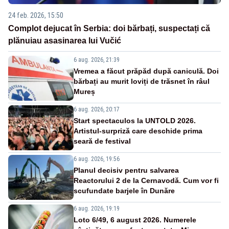
24 feb. 2026, 15:50
Complot dejucat în Serbia: doi bărbați, suspectați că
plănuiau asasinarea lui Vučić
6 aug. 2026, 21:39
Vremea a făcut prăpăd după caniculă. Doi
bărbați au murit loviți de trăsnet în râul
Mureș
6 aug. 2026, 20:17
Start spectaculos la UNTOLD 2026.
Artistul-surpriză care deschide prima
seară de festival
6 aug. 2026, 19:56
Planul decisiv pentru salvarea
Reactorului 2 de la Cernavodă. Cum vor fi
scufundate barjele în Dunăre
6 aug. 2026, 19:19
Loto 6/49, 6 august 2026. Numerele