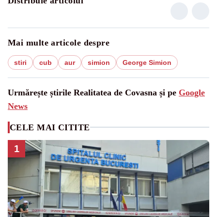
Distribuie articolul
Mai multe articole despre
stiri
cub
aur
simion
George Simion
Urmărește știrile Realitatea de Covasna și pe
Google
News
CELE MAI CITITE
1