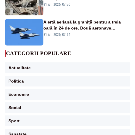
31 iul. 2026, 07:50
Alertă aeriană la graniță pentru a treia
oară în 24 de ore. Două aeronave
Eurofighter britanice au fost ridicate de la
31 iul. 2026, 07:24
sol
CATEGORII POPULARE
Actualitate
Politica
Economie
Social
Sport
Sanatate