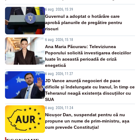
6 aug. 2026, 15:39
Guvernul a adoptat o hotărâre care
aprobă planurile de pregătire pentru
riscuri
6 aug. 2026, 15:18
Ana Maria Păcuraru: Televiziunea
Poporului solicită investigarea deciziilor
luate în această perioadă de criză
enegetică
6 aug. 2026, 11:27
JD Vance anunță negocieri de pace
dificile și îndelungate cu Iranul, în timp ce
Teheranul neagă existența discuțiilor cu
SUA
6 aug. 2026, 11:24
Nicușor Dan, suspendat pentru că nu
propune un nume de prim-ministru, așa
cum prevede Constituția!