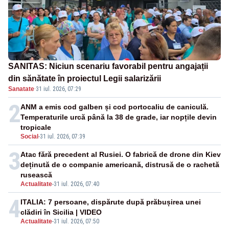
SANITAS: Niciun scenariu favorabil pentru angajații
din sănătate în proiectul Legii salarizării
Sanatate
·
31 iul. 2026, 07:29
2
ANM a emis cod galben și cod portocaliu de caniculă.
Temperaturile urcă până la 38 de grade, iar nopțile devin
tropicale
Social
-
31 iul. 2026, 07:39
3
Atac fără precedent al Rusiei. O fabrică de drone din Kiev
deținută de o companie americană, distrusă de o rachetă
rusească
Actualitate
-
31 iul. 2026, 07:40
4
ITALIA: 7 persoane, dispărute după prăbușirea unei
clădiri în Sicilia | VIDEO
Actualitate
-
31 iul. 2026, 07:50