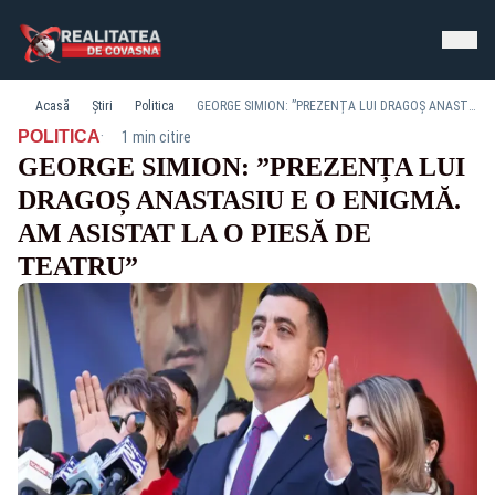
Acasă
Știri
Politica
GEORGE SIMION: ”PREZENȚA LUI DRAGOȘ ANASTASIU E O ENIGMĂ. AM ASISTAT LA O PIESĂ DE TEATRU”
·
POLITICA
1 min citire
GEORGE SIMION: ”PREZENȚA LUI
DRAGOȘ ANASTASIU E O ENIGMĂ.
AM ASISTAT LA O PIESĂ DE
TEATRU”