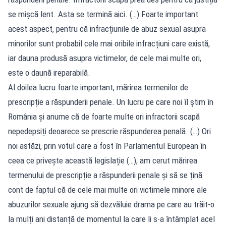
se mișcă lent. Asta se termină aici. (…) Foarte important
acest aspect, pentru că infracțiunile de abuz sexual asupra
minorilor sunt probabil cele mai oribile infracțiuni care există,
iar dauna produsă asupra victimelor, de cele mai multe ori,
este o daună ireparabilă.
Al doilea lucru foarte important, mărirea termenilor de
prescripție a răspunderii penale. Un lucru pe care noi îl știm în
România și anume că de foarte multe ori infractorii scapă
nepedepsiți deoarece se prescrie răspunderea penală. (…) Ori
noi astăzi, prin votul care a fost în Parlamentul European în
ceea ce privește această legislație (…), am cerut mărirea
termenului de prescripție a răspunderii penale și să se țină
cont de faptul că de cele mai multe ori victimele minore ale
abuzurilor sexuale ajung să dezvăluie drama pe care au trăit-o
la mulți ani distanță de momentul la care li s-a întâmplat acel