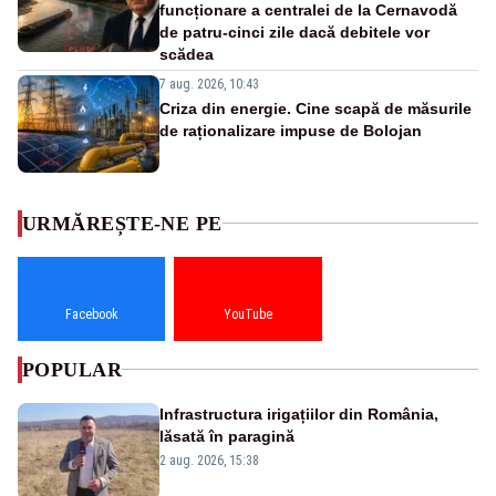
funcționare a centralei de la Cernavodă
de patru-cinci zile dacă debitele vor
scădea
7 aug. 2026, 10:43
Criza din energie. Cine scapă de măsurile
de raționalizare impuse de Bolojan
URMĂREȘTE-NE PE
Facebook
YouTube
POPULAR
Infrastructura irigațiilor din România,
lăsată în paragină
2 aug. 2026, 15:38