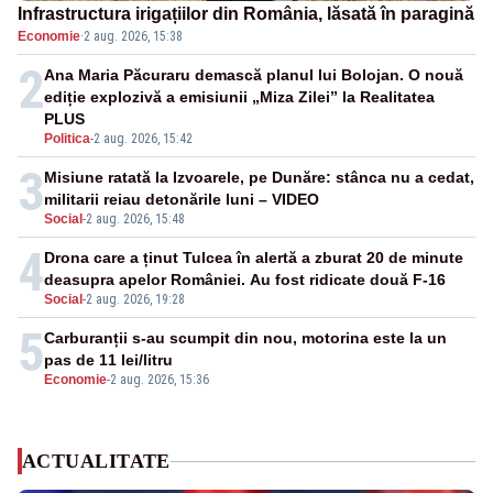
Infrastructura irigațiilor din România, lăsată în paragină
Economie
·
2 aug. 2026, 15:38
2
Ana Maria Păcuraru demască planul lui Bolojan. O nouă
ediție explozivă a emisiunii „Miza Zilei” la Realitatea
PLUS
Politica
-
2 aug. 2026, 15:42
3
Misiune ratată la Izvoarele, pe Dunăre: stânca nu a cedat,
militarii reiau detonările luni – VIDEO
Social
-
2 aug. 2026, 15:48
4
Drona care a ținut Tulcea în alertă a zburat 20 de minute
deasupra apelor României. Au fost ridicate două F-16
Social
-
2 aug. 2026, 19:28
5
Carburanții s-au scumpit din nou, motorina este la un
pas de 11 lei/litru
Economie
-
2 aug. 2026, 15:36
ACTUALITATE