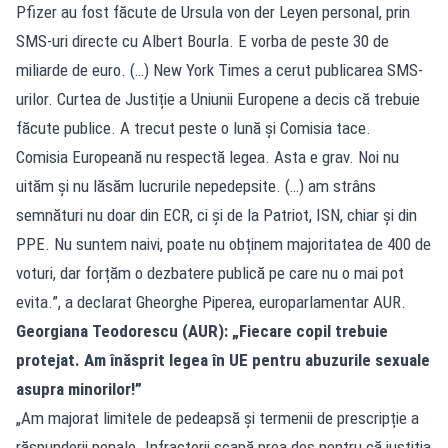
Pfizer au fost făcute de Ursula von der Leyen personal, prin
SMS-uri directe cu Albert Bourla. E vorba de peste 30 de
miliarde de euro. (…) New York Times a cerut publicarea SMS-
urilor. Curtea de Justiție a Uniunii Europene a decis că trebuie
făcute publice. A trecut peste o lună și Comisia tace.
Comisia Europeană nu respectă legea. Asta e grav. Noi nu
uităm și nu lăsăm lucrurile nepedepsite. (…) am strâns
semnături nu doar din ECR, ci și de la Patriot, ISN, chiar și din
PPE. Nu suntem naivi, poate nu obținem majoritatea de 400 de
voturi, dar forțăm o dezbatere publică pe care nu o mai pot
evita.”, a declarat Gheorghe Piperea, europarlamentar AUR.
Georgiana Teodorescu (AUR): „Fiecare copil trebuie
protejat. Am înăsprit legea în UE pentru abuzurile sexuale
asupra minorilor!”
„Am majorat limitele de pedeapsă și termenii de prescripție a
răspunderii penale. Infractorii scapă prea des pentru că justiția