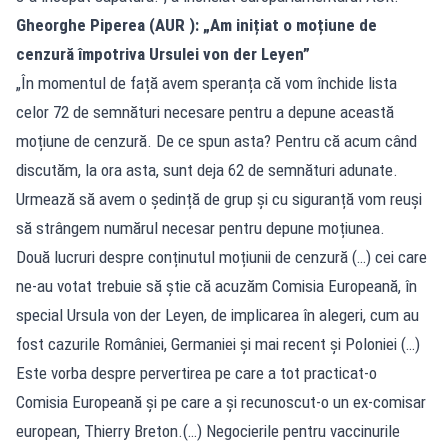
Gheorghe Piperea (AUR ): „Am inițiat o moțiune de
cenzură împotriva Ursulei von der Leyen”
„În momentul de față avem speranța că vom închide lista
celor 72 de semnături necesare pentru a depune această
moțiune de cenzură. De ce spun asta? Pentru că acum când
discutăm, la ora asta, sunt deja 62 de semnături adunate.
Urmează să avem o ședință de grup și cu siguranță vom reuși
să strângem numărul necesar pentru depune moțiunea.
Două lucruri despre conținutul moțiunii de cenzură (…) cei care
ne-au votat trebuie să știe că acuzăm Comisia Europeană, în
special Ursula von der Leyen, de implicarea în alegeri, cum au
fost cazurile României, Germaniei și mai recent și Poloniei (…)
Este vorba despre pervertirea pe care a tot practicat-o
Comisia Europeană și pe care a și recunoscut-o un ex-comisar
european, Thierry Breton.(…) Negocierile pentru vaccinurile