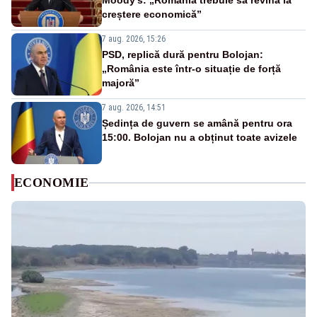
Moody’s: „România trebuie să revină la
creștere economică”
7 aug. 2026, 15:26
PSD, replică dură pentru Bolojan:
„România este într-o situație de forță
majoră”
7 aug. 2026, 14:51
Ședința de guvern se amână pentru ora
15:00. Bolojan nu a obținut toate avizele
ECONOMIE