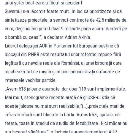
unui șofer beat care a făcut și accident.
Guvernul s-a lăcomit foarte mult. În loc să prioritizeze și să
sintetizeze proiectele, a semnat contracte de 42,5 miliarde de
euro, deși noi am primit doar 9 miliarde până acum. Suntem pe
o bombă cu ceas!”, a declarat Adrian Axinia.
Liderul delegației AUR în Parlamentul European susține că
blocajul din PNRR este rezultatul unor reforme impuse fără
legătură cu nevoile reale ale României, al unei birocrații care
blochează tot ce mișcă și al unei administrații sufocate de
interesele vechilor partide.
„Avem 518 jaloane asumate, dar doar 119 sunt implementate.
Mai mult, stenograme recente arată că și USR-ul știa că
aceste jaloane nu mai sunt realizabile.”(…)„proiectele mari de
infrastructură sunt blocate în hârtii. Autostrăzi, spitale, căi
ferate, toate în stadiul de studiu de fezabilitate. Nici măcar nu
s-a început săpătura.”, a încheiat europarlamentarul AUR.