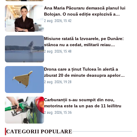
Ana Maria Păcuraru demască planul lui
Bolojan. O nouă ediție explozivă a
emisiunii „Miza Zilei” la Realitatea PLUS
2 aug. 2026, 15:42
Misiune ratată la Izvoarele, pe Dunăre:
stânca nu a cedat, militarii reiau
detonările luni – VIDEO
2 aug. 2026, 15:48
Drona care a ținut Tulcea în alertă a
zburat 20 de minute deasupra apelor
României. Au fost ridicate două F-16
2 aug. 2026, 19:28
Carburanții s-au scumpit din nou,
motorina este la un pas de 11 lei/litru
2 aug. 2026, 15:36
CATEGORII POPULARE