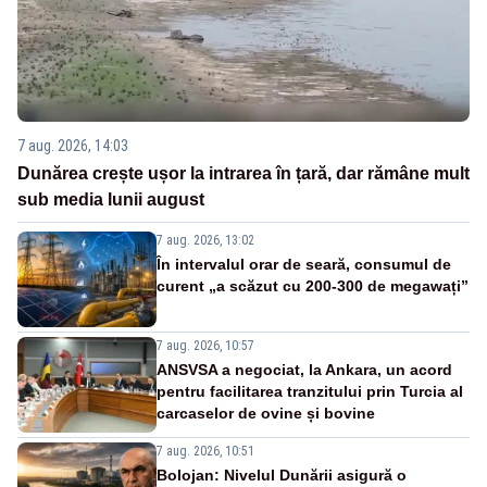
7 aug. 2026, 14:03
Dunărea crește ușor la intrarea în țară, dar rămâne mult
sub media lunii august
7 aug. 2026, 13:02
În intervalul orar de seară, consumul de
curent „a scăzut cu 200-300 de megawați”
7 aug. 2026, 10:57
ANSVSA a negociat, la Ankara, un acord
pentru facilitarea tranzitului prin Turcia al
carcaselor de ovine și bovine
7 aug. 2026, 10:51
Bolojan: Nivelul Dunării asigură o