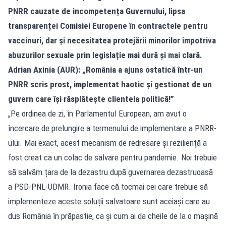
PNRR cauzate de incompetența Guvernului, lipsa
transparenței Comisiei Europene în contractele pentru
vaccinuri, dar și necesitatea protejării minorilor împotriva
abuzurilor sexuale prin legislație mai dură și mai clară.
Adrian Axinia (AUR): „România a ajuns ostatică într-un
PNRR scris prost, implementat haotic și gestionat de un
guvern care își răsplătește clientela politică!”
„Pe ordinea de zi, în Parlamentul European, am avut o
încercare de prelungire a termenului de implementare a PNRR-
ului. Mai exact, acest mecanism de redresare și reziliență a
fost creat ca un colac de salvare pentru pandemie. Noi trebuie
să salvăm țara de la dezastru după guvernarea dezastruoasă
a PSD-PNL-UDMR. Ironia face că tocmai cei care trebuie să
implementeze aceste soluții salvatoare sunt aceiași care au
dus România în prăpastie, ca și cum ai da cheile de la o mașină