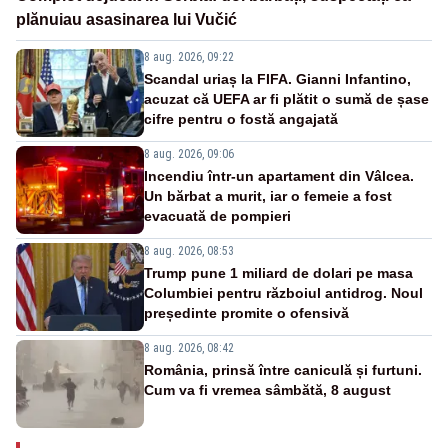
plănuiau asasinarea lui Vučić
8 aug. 2026, 09:22
Scandal uriaș la FIFA. Gianni Infantino,
acuzat că UEFA ar fi plătit o sumă de șase
cifre pentru o fostă angajată
8 aug. 2026, 09:06
Incendiu într-un apartament din Vâlcea.
Un bărbat a murit, iar o femeie a fost
evacuată de pompieri
8 aug. 2026, 08:53
Trump pune 1 miliard de dolari pe masa
Columbiei pentru războiul antidrog. Noul
președinte promite o ofensivă
8 aug. 2026, 08:42
România, prinsă între caniculă și furtuni.
Cum va fi vremea sâmbătă, 8 august