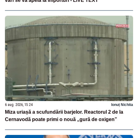
vârf se va apela la importuri - LIVE TEXT
6 aug. 2026, 15:24
Ionuț Nichita
Miza uriașă a scufundării barjelor. Reactorul 2 de la
Cernavodă poate primi o nouă „gură de oxigen”