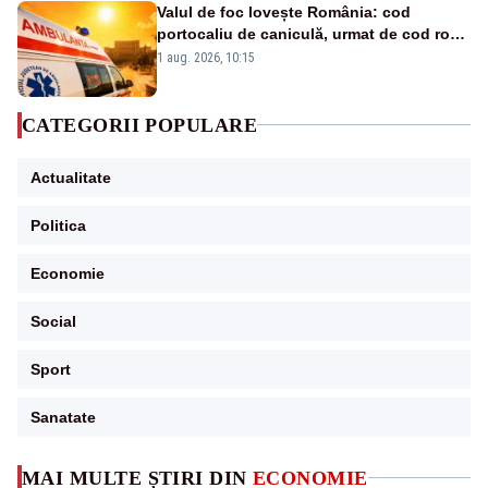
Valul de foc lovește România: cod
portocaliu de caniculă, urmat de cod roșu
duminică. Temperaturile urcă spre 40°C
1 aug. 2026, 10:15
CATEGORII POPULARE
Actualitate
Politica
Economie
Social
Sport
Sanatate
MAI MULTE ȘTIRI DIN
ECONOMIE