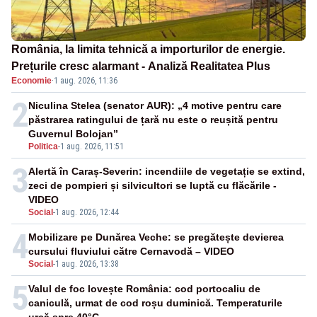
România, la limita tehnică a importurilor de energie.
Prețurile cresc alarmant - Analiză Realitatea Plus
Economie
·
1 aug. 2026, 11:36
2
Niculina Stelea (senator AUR): „4 motive pentru care
păstrarea ratingului de țară nu este o reușită pentru
Guvernul Bolojan”
Politica
-
1 aug. 2026, 11:51
3
Alertă în Caraș-Severin: incendiile de vegetație se extind,
zeci de pompieri și silvicultori se luptă cu flăcările -
VIDEO
Social
-
1 aug. 2026, 12:44
4
Mobilizare pe Dunărea Veche: se pregătește devierea
cursului fluviului către Cernavodă – VIDEO
Social
-
1 aug. 2026, 13:38
5
Valul de foc lovește România: cod portocaliu de
caniculă, urmat de cod roșu duminică. Temperaturile