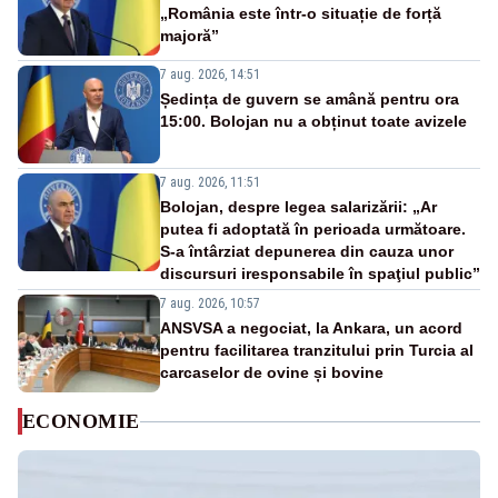
„România este într-o situație de forță
majoră”
7 aug. 2026, 14:51
Ședința de guvern se amână pentru ora
15:00. Bolojan nu a obținut toate avizele
7 aug. 2026, 11:51
Bolojan, despre legea salarizării: „Ar
putea fi adoptată în perioada următoare.
S-a întârziat depunerea din cauza unor
discursuri iresponsabile în spaţiul public”
7 aug. 2026, 10:57
ANSVSA a negociat, la Ankara, un acord
pentru facilitarea tranzitului prin Turcia al
carcaselor de ovine și bovine
ECONOMIE