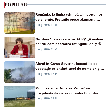
POPULAR
România, la limita tehnică a importurilor
de energie. Prețurile cresc alarmant -
Analiză Realitatea Plus
1 aug. 2026, 11:36
Niculina Stelea (senator AUR): „4 motive
pentru care păstrarea ratingului de țară
nu este o reușită pentru Guvernul
1 aug. 2026, 11:51
Bolojan”
Alertă în Caraș-Severin: incendiile de
vegetație se extind, zeci de pompieri și
silvicultori se luptă cu flăcările - VIDEO
1 aug. 2026, 12:44
Mobilizare pe Dunărea Veche: se
pregătește devierea cursului fluviului
către Cernavodă – VIDEO
1 aug. 2026, 13:38