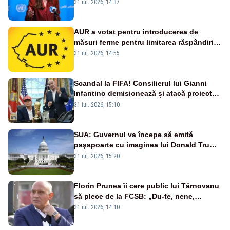
și prețuit”
31 iul. 2026, 14:37
AUR a votat pentru introducerea de
măsuri ferme pentru limitarea răspândirii
virusului pestei porcine africane
31 iul. 2026, 14:55
Scandal la FIFA! Consilierul lui Gianni
Infantino demisionează și atacă proiectul
privind investitorii străini
31 iul. 2026, 15:10
SUA: Guvernul va începe să emită
paşapoarte cu imaginea lui Donald Trump
începând cu 8 august
31 iul. 2026, 15:20
Florin Prunea îi cere public lui Târnovanu
să plece de la FCSB: „Du-te, nene,
învârtindu-te!”
31 iul. 2026, 14:10