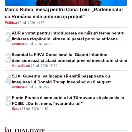
Marco Rubio, mesaj pentru Oana Țoiu: „Parteneriatul
cu România este puternic și prețuit”
Politica
·
31 iul. 2026, 14:37
2
AUR a votat pentru introducerea de măsuri ferme pentru
limitarea răspândirii virusului pestei porcine africane
Politica
-
31 iul. 2026, 14:55
3
Scandal la FIFA! Consilierul lui Gianni Infantino
demisionează și atacă proiectul privind investitorii străini
Actualitate
-
31 iul. 2026, 15:10
4
SUA: Guvernul va începe să emită paşapoarte cu
imaginea lui Donald Trump începând cu 8 august
Politica
-
31 iul. 2026, 15:20
5
Florin Prunea îi cere public lui Târnovanu să plece de la
FCSB: „Du-te, nene, învârtindu-te!”
Sport
-
31 iul. 2026, 14:10
ACTUALITATE