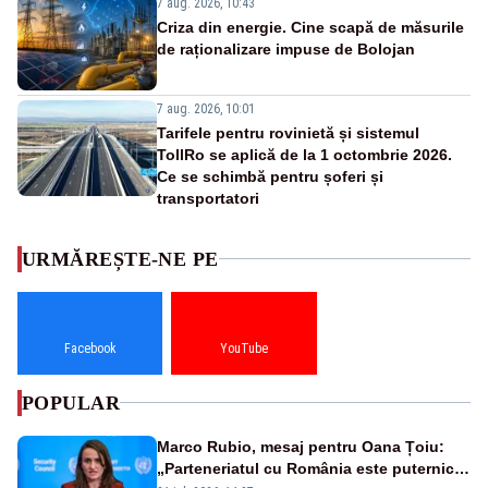
7 aug. 2026, 10:43
Criza din energie. Cine scapă de măsurile
de raționalizare impuse de Bolojan
7 aug. 2026, 10:01
Tarifele pentru rovinietă și sistemul
TollRo se aplică de la 1 octombrie 2026.
Ce se schimbă pentru șoferi și
transportatori
URMĂREȘTE-NE PE
Facebook
YouTube
POPULAR
Marco Rubio, mesaj pentru Oana Țoiu:
„Parteneriatul cu România este puternic