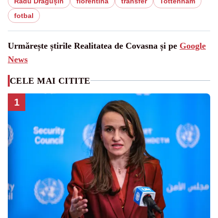
Radu Drăgușin
fiorentina
transfer
Tottenham
fotbal
Urmărește știrile Realitatea de Covasna și pe
Google
News
CELE MAI CITITE
1