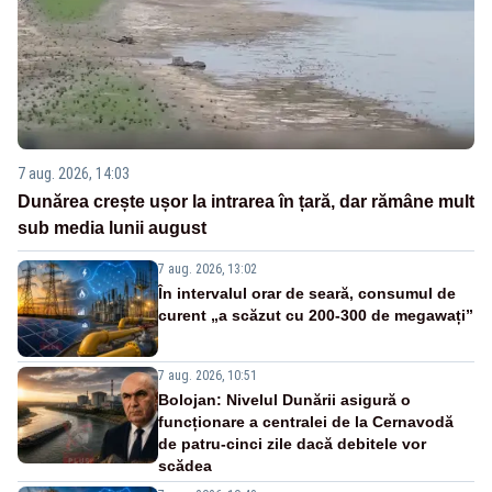
7 aug. 2026, 14:03
Dunărea crește ușor la intrarea în țară, dar rămâne mult
sub media lunii august
7 aug. 2026, 13:02
În intervalul orar de seară, consumul de
curent „a scăzut cu 200-300 de megawați”
7 aug. 2026, 10:51
Bolojan: Nivelul Dunării asigură o
funcționare a centralei de la Cernavodă
de patru-cinci zile dacă debitele vor
scădea