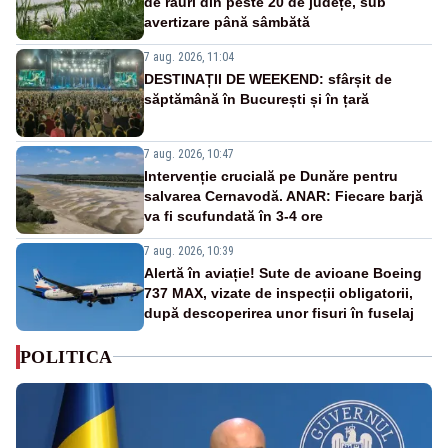
de râuri din peste 20 de județe, sub
avertizare până sâmbătă
7 aug. 2026, 11:04
DESTINAȚII DE WEEKEND: sfârșit de
săptămână în București și în țară
7 aug. 2026, 10:47
Intervenție crucială pe Dunăre pentru
salvarea Cernavodă. ANAR: Fiecare barjă
va fi scufundată în 3-4 ore
7 aug. 2026, 10:39
Alertă în aviație! Sute de avioane Boeing
737 MAX, vizate de inspecții obligatorii,
după descoperirea unor fisuri în fuselaj
POLITICA