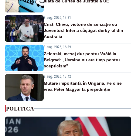
luată de Curtea de Justiție a UE
8 aug. 2026, 17:31
Cristi Chivu, victorie de senzație cu
Juventus! Inter a câștigat derby-ul din
Australia
8 aug. 2026, 16:39
Zelenski, mesaj dur pentru Vučić la
Belgrad: „Ucraina nu are timp pentru
scepticism”
8 aug. 2026, 15:42
Mutare importantă în Ungaria. Pe cine
vrea Péter Magyar la președinție
POLITICA