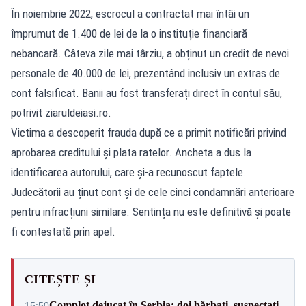
În noiembrie 2022, escrocul a contractat mai întâi un
împrumut de 1.400 de lei de la o instituție financiară
nebancară. Câteva zile mai târziu, a obținut un credit de nevoi
personale de 40.000 de lei, prezentând inclusiv un extras de
cont falsificat. Banii au fost transferați direct în contul său,
potrivit
ziaruldeiasi.ro
.
Victima a descoperit frauda după ce a primit notificări privind
aprobarea creditului și plata ratelor. Ancheta a dus la
identificarea autorului, care și-a recunoscut faptele.
Judecătorii au ținut cont și de cele cinci condamnări anterioare
pentru infracțiuni similare. Sentința nu este definitivă și poate
fi contestată prin apel.
CITEȘTE ȘI
Complot dejucat în Serbia: doi bărbați, suspectați
15:50