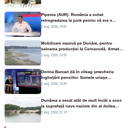
Piperea (AUR): România a evitat
retrogradarea la junk pentru că era o
catastrofă pentru bănci și fondurile de
2 aug. 2026, 10:01
pensii
Mobilizare masivă pe Dunăre, pentru
salvarea producției la Cernavodă. Armata
va detona o stâncă și va devia apa
2 aug. 2026, 10:07
fluviului - IMAGINI AERIENE
Dorina Barcari dă în vileag șmecheria
înghețării pensiilor. Sumele uriașe
pierdute de fiecare român
2 aug. 2026, 10:09
Dunărea a secat atât de mult încât a scos
la suprafață nave naziste din al doilea
război mondial
1 aug. 2026, 23:10