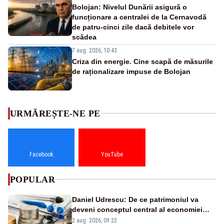
Bolojan: Nivelul Dunării asigură o
funcționare a centralei de la Cernavodă
de patru-cinci zile dacă debitele vor
scădea
7 aug. 2026, 10:43
Criza din energie. Cine scapă de măsurile
de raționalizare impuse de Bolojan
URMĂREȘTE-NE PE
Facebook
YouTube
POPULAR
Daniel Udrescu: De ce patrimoniul va
deveni conceptul central al economiei
viitoare?
2 aug. 2026, 09:22