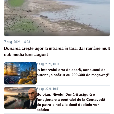
7 aug. 2026, 14:03
Dunărea crește ușor la intrarea în țară, dar rămâne mult
sub media lunii august
7 aug. 2026, 13:02
În intervalul orar de seară, consumul de
curent „a scăzut cu 200-300 de megawați”
7 aug. 2026, 10:51
Bolojan: Nivelul Dunării asigură o
funcționare a centralei de la Cernavodă
de patru-cinci zile dacă debitele vor
scădea