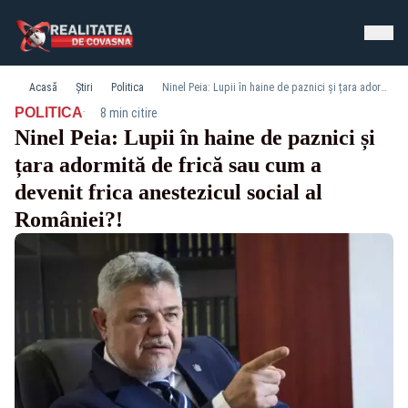
Acasă
Știri
Politica
Ninel Peia: Lupii în haine de paznici și țara adormită de frică sau cum a devenit frica anestezicul social al României?!
·
POLITICA
8 min citire
Ninel Peia: Lupii în haine de paznici și
țara adormită de frică sau cum a
devenit frica anestezicul social al
României?!