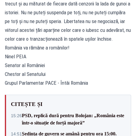
trecut și au măturat de fiecare dată cenzorii la lada de gunoi a
istoriei. Nu ne puteți suspenda pe toți, nu ne puteți cumpăra
pe toți și nu ne puteți speria. Libertatea nu se negociază, iar
viitorul acestei țări aparține celor care o iubesc cu adevărat, nu
celor care o tranzacționează în spatele ușilor închise.
România va rămâne a românilor!
Ninel PEIA
Senator al României
Chestor al Senatului
Grupul Parlamentar PACE - Întâi România
CITEȘTE ȘI
PSD, replică dură pentru Bolojan: „România este
15:26
într-o situație de forță majoră”
Ședința de guvern se amână pentru ora 15:00.
14:51