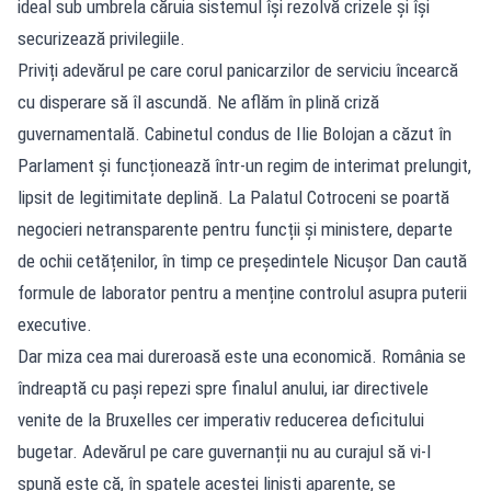
ideal sub umbrela căruia sistemul își rezolvă crizele și își
securizează privilegiile.
Priviți adevărul pe care corul panicarzilor de serviciu încearcă
cu disperare să îl ascundă. Ne aflăm în plină criză
guvernamentală. Cabinetul condus de Ilie Bolojan a căzut în
Parlament și funcționează într-un regim de interimat prelungit,
lipsit de legitimitate deplină. La Palatul Cotroceni se poartă
negocieri netransparente pentru funcții și ministere, departe
de ochii cetățenilor, în timp ce președintele Nicușor Dan caută
formule de laborator pentru a menține controlul asupra puterii
executive.
Dar miza cea mai dureroasă este una economică. România se
îndreaptă cu pași repezi spre finalul anului, iar directivele
venite de la Bruxelles cer imperativ reducerea deficitului
bugetar. Adevărul pe care guvernanții nu au curajul să vi-l
spună este că, în spatele acestei liniști aparente, se