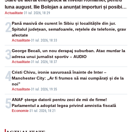
luna august. Ilie Bolojan a anunțat importuri și posibile
Actualitate
·
31 iul. 2026, 18:29
restricții – VIDEO
2
Pană masivă de curent în Sibiu și localitățile din jur.
Spitalul județean, semafoarele, rețelele de telefonie, grav
afectate
Actualitate
-
31 iul. 2026, 18:33
3
George Becali, un nou derapaj suburban. Atac murdar la
adresa unui jurnalist sportiv – AUDIO
Actualitate
-
31 iul. 2026, 18:37
4
Cristi Chivu, ironie savuroasă înainte de Inter –
Manchester City: „Ar fi frumos să mai cumpărați și de la
noi”
Actualitate
-
31 iul. 2026, 19:35
5
ANAF șterge datorii pentru zeci de mii de firme!
Parlamentul a adoptat legea privind amnistia fiscală
Economie
-
31 iul. 2026, 18:21