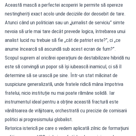
Această mască a perfectei acoperiri le permite să opereze
nestingheriți exact acolo unde deciziile dor deosebit de tare.
Atunci când un politician sau un „jurnalist de serviciu” simte
nevoia să urle mai tare decât prevede logica, întrebarea unui
analist lucid nu trebuie să fie „cât de patriot este?”, ci „ce
anume încearcă să ascundă sub acest ecran de fum?”.
Scopul suprem al oricărei operațiuni de destabilizare hibridă nu
este să convingă un popor să își iubească inamicul, ci să îl
determine să se urască pe sine. Într-un stat măcinat de
suspiciune generalizată, unde fratele ridică mâna împotriva
fratelui, nicio instituție nu mai poate rămâne solidă. Iar
instrumentul ideal pentru a obține această fractură este
vânătoarea de vrăjitoare, orchestrată cu precizie de comisarii
politici ai progresismului globalist.
Retorica isterică pe care o vedem aplicată zilnic de formațiuni