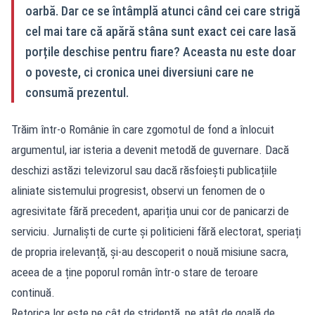
oarbă. Dar ce se întâmplă atunci când cei care strigă
cel mai tare că apără stâna sunt exact cei care lasă
porțile deschise pentru fiare? Aceasta nu este doar
o poveste, ci cronica unei diversiuni care ne
consumă prezentul.
Trăim într-o Românie în care zgomotul de fond a înlocuit
argumentul, iar isteria a devenit metodă de guvernare. Dacă
deschizi astăzi televizorul sau dacă răsfoiești publicațiile
aliniate sistemului progresist, observi un fenomen de o
agresivitate fără precedent, apariția unui cor de panicarzi de
serviciu. Jurnaliști de curte și politicieni fără electorat, speriați
de propria irelevanță, și-au descoperit o nouă misiune sacra,
aceea de a ține poporul român într-o stare de teroare
continuă.
Retorica lor este pe cât de stridentă, pe atât de goală de