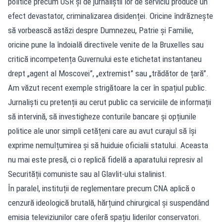
politice precum USR și de jurnaliștii lor de serviciu produce un
efect devastator, criminalizarea disidenței. Oricine îndrăznește
să vorbească astăzi despre Dumnezeu, Patrie și Familie,
oricine pune la îndoială directivele venite de la Bruxelles sau
critică incompetența Guvernului este etichetat instantaneu
drept „agent al Moscovei”, „extremist” sau „trădător de țară”.
Am văzut recent exemple strigătoare la cer în spațiul public.
Jurnaliști cu pretenții au cerut public ca serviciile de informații
să intervină, să investigheze conturile bancare și opțiunile
politice ale unor simpli cetățeni care au avut curajul să își
exprime nemulțumirea și să huiduie oficialii statului. Aceasta
nu mai este presă, ci o replică fidelă a aparatului represiv al
Securității comuniste sau al Glavlit-ului stalinist.
În paralel, instituții de reglementare precum CNA aplică o
cenzură ideologică brutală, hărțuind chirurgical și suspendând
emisia televiziunilor care oferă spațiu liderilor conservatori.