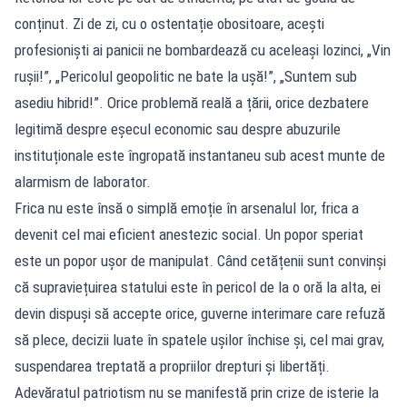
conținut. Zi de zi, cu o ostentație obositoare, acești
profesioniști ai panicii ne bombardează cu aceleași lozinci, „Vin
rușii!”, „Pericolul geopolitic ne bate la ușă!”, „Suntem sub
asediu hibrid!”. Orice problemă reală a țării, orice dezbatere
legitimă despre eșecul economic sau despre abuzurile
instituționale este îngropată instantaneu sub acest munte de
alarmism de laborator.
Frica nu este însă o simplă emoție în arsenalul lor, frica a
devenit cel mai eficient anestezic social. Un popor speriat
este un popor ușor de manipulat. Când cetățenii sunt convinși
că supraviețuirea statului este în pericol de la o oră la alta, ei
devin dispuși să accepte orice, guverne interimare care refuză
să plece, decizii luate în spatele ușilor închise și, cel mai grav,
suspendarea treptată a propriilor drepturi și libertăți.
Adevăratul patriotism nu se manifestă prin crize de isterie la