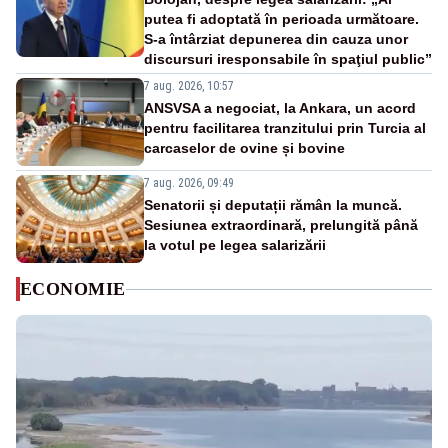
putea fi adoptată în perioada următoare.
S-a întârziat depunerea din cauza unor
discursuri iresponsabile în spaţiul public”
7 aug. 2026, 10:57
ANSVSA a negociat, la Ankara, un acord
pentru facilitarea tranzitului prin Turcia al
carcaselor de ovine și bovine
7 aug. 2026, 09:49
Senatorii și deputații rămân la muncă.
Sesiunea extraordinară, prelungită până
la votul pe legea salarizării
ECONOMIE