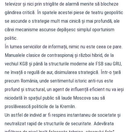
televizor și nici prin strigăte de alarmă menite să blocheze
gândirea critică. În spatele acestei piese de teatru geopolitic
se ascunde o strategie mult mai cinică și mai profundă, ale
cărei mecanisme ascunse depășesc simplul oportunism
politic.
În lumea serviciilor de informații, nimic nu este ceea ce pare.
Manualele clasice de contraspionaj și război hibrid, de la
vechiul KGB și până la structurile moderne ale FSB sau GRU,
ne învață o regulă de aur, disimularea strategică. Într-o țară
precum România, unde sentimentul istoric anti-rus este
profund și structural, un agent de influență eficient nu va ieși
niciodată în spațiul public să laude Moscova sau să
proslăvească politicile de la Kremlin.
Un astfel de individ ar fi respins instantaneu de societate și
neutralizat rapid de structurile de securitate. Adevărata
infiltrare de nivel înalt folosește tehnica „steagului fals”.