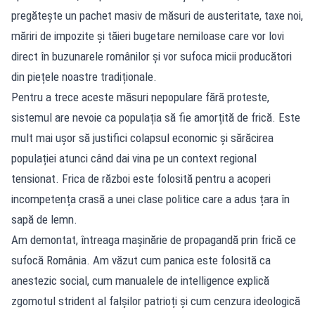
pregătește un pachet masiv de măsuri de austeritate, taxe noi,
măriri de impozite și tăieri bugetare nemiloase care vor lovi
direct în buzunarele românilor și vor sufoca micii producători
din piețele noastre tradiționale.
Pentru a trece aceste măsuri nepopulare fără proteste,
sistemul are nevoie ca populația să fie amorțită de frică. Este
mult mai ușor să justifici colapsul economic și sărăcirea
populației atunci când dai vina pe un context regional
tensionat. Frica de război este folosită pentru a acoperi
incompetența crasă a unei clase politice care a adus țara în
sapă de lemn.
Am demontat, întreaga mașinărie de propagandă prin frică ce
sufocă România. Am văzut cum panica este folosită ca
anestezic social, cum manualele de intelligence explică
zgomotul strident al falșilor patrioți și cum cenzura ideologică