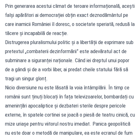
Prin generarea acestui climat de teroare informațională, acești
falși apărători ai democrației obțin exact deznodământul pe
care inamicii României îl doresc, o societate speriată, redusă la
tăcere și incapabilă de reacție.
Distrugerea pluralismului politic și a libertății de exprimare sub
pretextul „combaterii dezinformării” este adevăratul act de
subminare a siguranței naționale. Când iei dreptul unui popor
de a gândi și de a vorbi liber, ai predat cheile statului fără să
tragi un singur glonț.
Nicio diversiune nu este lăsată la voia întâmplării. În timp ce
românii sunt ținuți blocați în fața televizoarelor, bombardați cu
amenințări apocaliptice și dezbateri sterile despre pericole
externe, în spatele cortinei se joacă o piesă de teatru cinică, cu
mize uriașe pentru viitorul nostru imediat. Panica geopolitică
nu este doar o metodă de manipulare, ea este ecranul de fum