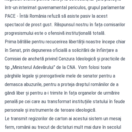
într-un interimat guvernamental periculos, grupul parlamentar
PACE - Întâi România refuză să asiste pasiv la acest
spectacol de prost gust. Răspunsul nostru în fața comisarilor
progresismului este o ofensivă instituțională totală.
Prima bătălie pentru recucerirea libertății noastre începe chiar
în Senat, prin depunerea oficială a solicitării de înființare a
Comisiei de anchetă privind Cenzura Ideologică și practicile de
tip „Ministerul Adevărului” de la CNA. Vom folosi toate
pârghiile legale și prerogativele mele de senator pentru a
demasca abuzurile, pentru a proteja dreptul românilor de a
gândi liber și pentru a-i trimite în fața organelor de urmărire
penală pe cei care au transformat instituțiile statului în feude
personale și instrumente de teroare ideologică.
Le transmit regizorilor de carton ai acestui sistem un mesaj
ferm, românii au trecut de dictaturi mult mai dure în secolul