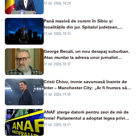
a anunțat importuri și posibile restricții –
31 iul. 2026, 18:29
VIDEO
Pană masivă de curent în Sibiu și
localitățile din jur. Spitalul județean,
semafoarele, rețelele de telefonie, grav
31 iul. 2026, 18:33
afectate
George Becali, un nou derapaj suburban.
Atac murdar la adresa unui jurnalist
sportiv – AUDIO
31 iul. 2026, 18:37
Cristi Chivu, ironie savuroasă înainte de
Inter – Manchester City: „Ar fi frumos să
mai cumpărați și de la noi”
31 iul. 2026, 19:35
ANAF șterge datorii pentru zeci de mii de
firme! Parlamentul a adoptat legea privind
amnistia fiscală
31 iul. 2026, 18:21