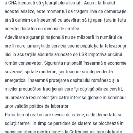
a CNA încearcă să șteargă pluralismul. Acum, la finalul
acestei analize, este momentul să tragem linia de demarcație
și să definim ce înseamnă cu adevărat să îți aperi țara în fața
acestei dictaturi cu mănuși de catifea.
Adevărata siguranță națională nu se măsoară în numărul de
ore în care jurnaliștii de serviciu sperie populația la televizor și
nici în acuzațiile absurde aruncate de USR împotriva oricărui
român conservator. Siguranța națională înseamnă o economie
suverană, spitale moderne, școli sigure și independență
energetică. Înseamnă protejarea capitalului românesc și a
micilor producători tradiționali care își câștigă pâinea cinstit,
nu predarea resurselor țării către interese globale în schimbul
unor validări politice de laborator.
Patriotismul real nu are nevoie de isterie, ci de demnitate și
soluții ferme. În timp ce partidele de sistem se blochează în
negocieri sterile pentru funcții la Cotroceni, iar țara plutește