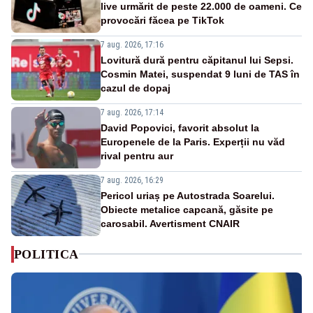
live urmărit de peste 22.000 de oameni. Ce
provocări făcea pe TikTok
7 aug. 2026, 17:16
Lovitură dură pentru căpitanul lui Sepsi.
Cosmin Matei, suspendat 9 luni de TAS în
cazul de dopaj
7 aug. 2026, 17:14
David Popovici, favorit absolut la
Europenele de la Paris. Experții nu văd
rival pentru aur
7 aug. 2026, 16:29
Pericol uriaș pe Autostrada Soarelui.
Obiecte metalice capcană, găsite pe
carosabil. Avertisment CNAIR
POLITICA