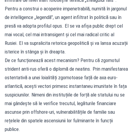
Pentru a construi o acoperire impenetrabilă, numită în jargonul
de intelligence „legendă”, un agent infiltrat în politică sau în
presă va adopta profilul opus. El se va afișa public drept cel
mai vocal, cel mai intransigent și cel mai radical critic al
Rusiei. El va supralicita retorica geopolitică și va lansa acuzații
isterice în stânga și în dreapta.
De ce funcționează acest mecanism? Pentru că zgomotul
strident anti-rus oferă o diplomă de neatins. Prin manifestarea
ostentativă a unei loialități zgomotoase față de axa euro-
atlantică, acești vectori primesc instantaneu imunitate în fața
suspiciunilor. Nimeni din instituțiile de forță ale statului nu se
mai gândește să le verifice trecutul, legăturile financiare
ascunse prin offshore-uri, vulnerabilitățile de familie sau
rețelele din spatele ascensiunii lor fulminante în funcții
publice.