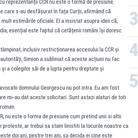
i cu reprezentanții CCR nu este o formă de presiune.
le care s-au desfășurat în fața Curții, afirmând că
ult estimările oficiale. El a insistat asupra ideii că,
dia, esențial este faptul că cetățenii români își doresc
ntâmpinat, inclusiv restricționarea accesului la CCR și
autorități, Simion a subliniat că aceste acțiuni nu fac
i a colegilor săi de a lupta pentru dreptate și
 avocatii domnului Georgescu nu pot intra. Eu am fost
re mi-au dat aceste solicitari. Sunt astazi alaturi de toti
l roman
 nu este o forma de presiune cum pretind unii si altii
 proteste, ar trebui sa stam linistiti la locurile noastre ca
este doi ani, pestre trei ani, sa decida ei cine este