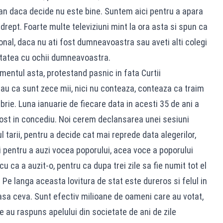
an daca decide nu este bine. Suntem aici pentru a apara
drept. Foarte multe televiziuni mint la ora asta si spun ca
nal, daca nu ati fost dumneavoastra sau aveti alti colegi
litatea cu ochii dumneavoastra.
entul asta, protestand pasnic in fata Curtii
sau ca sunt zece mii, nici nu conteaza, conteaza ca traim
rie. Luna ianuarie de fiecare data in acesti 35 de ani a
fost in concediu. Noi cerem declansarea unei sesiuni
 tarii, pentru a decide cat mai reprede data alegerilor,
i pentru a auzi vocea poporului, acea voce a poporului
 ca a auzit-o, pentru ca dupa trei zile sa fie numit tot el
 Pe langa aceasta lovitura de stat este dureros si felul in
asa ceva. Sunt efectiv milioane de oameni care au votat,
re au raspuns apelului din societate de ani de zile