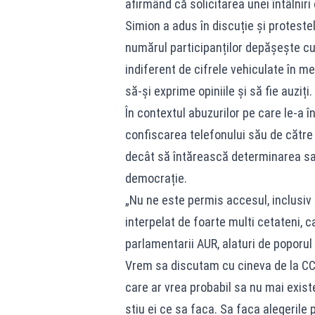
afirmând că solicitarea unei întâlnir
Simion a adus în discuție și proteste
numărul participanților depășește cu m
indiferent de cifrele vehiculate în me
să-și exprime opiniile și să fie auziți.
În contextul abuzurilor pe care le-a î
confiscarea telefonului său de către 
decât să întărească determinarea sa ș
democrație.
„Nu ne este permis accesul, inclusiv
interpelat de foarte multi cetateni, ca
parlamentarii AUR, alaturi de poporu
Vrem sa discutam cu cineva de la CCR,
care ar vrea probabil sa nu mai existe
stiu ei ce sa faca. Sa faca alegerile p