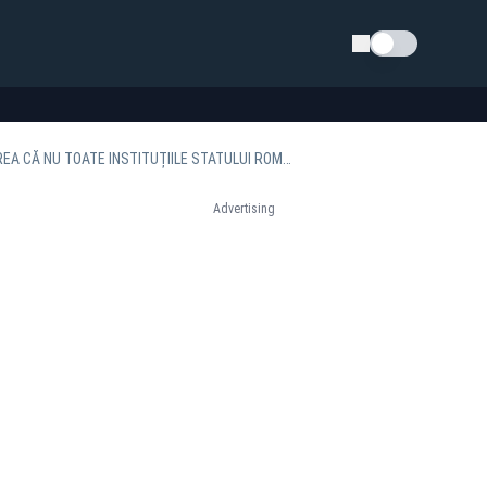
Schimba tema
GEORGE SIMION, DECLARAȚII DIN FOCUL CONFRUNTĂRILOR DE LA CCR: „NE PUNEM ÎNCREDEREA CĂ NU TOATE INSTITUȚIILE STATULUI ROMÂN VOR FI ACAPARATE”
Advertising