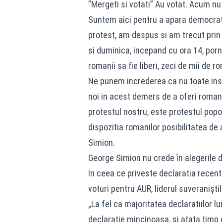
”Mergeti si votati” Au votat. Acum n
Suntem aici pentru a apara democrat
protest, am despus si am trecut prin fu
si duminica, incepand cu ora 14, porn
romanii sa fie liberi, zeci de mii de
Ne punem increderea ca nu toate instit
noi in acest demers de a oferi roman
protestul nostru, este protestul popo
dispozitia romanilor posibilitatea de
Simion.
George Simion nu crede în alegerile d
In ceea ce priveste declaratia recent
voturi pentru AUR, liderul suveraniștil
„La fel ca majoritatea declaratiilor lu
declaratie mincinoasa, si atata timp 