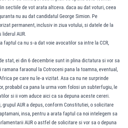
n sectiile de vot arata altceva. daca au dat voturi, ceea
iguranta nu au dat candidatul George Simion. Pe
zat permanent, inclusiv in ziua votului, si datele de la
s liderul AUR.
a faptul ca nu s-a dat voie avocatilor sa intre la CCR,
de stat, ei din 6 decembrie sunt in plina dictatura si vor sa
ai ramana faraonul la Cotroceni pana la toamna, eventual,
frica pe care nu le-a vizitat. Asa ca nu ne surprinde
or, probabil ca pana la urma vom folosi un subterfugiu, le
lor si ii vom aduce aici ca sa depuna aceste cereri.
, grupul AUR a depus, conform Constitutiei, o solicitare
saptamani, insa, pentru a arata faptul ca noi intelegem sa
lamentarii AUR o astfel de solicitare si vor sa o depuna