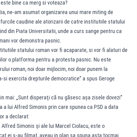
u este bine ca merg si voteaza?
ia, ne-am asumat organizarea unui mare miting de
rcile caudine ale atorizarii de catre institutiile statului
ind din Piata Universitatii, unde a curs sange pentru ca
 romani vor demonstra pasnic.
utiile statului roman vor fi acaparate, si vor fi alaturi de
ilor o platforma pentru a protesta pasnic. Nu este
rului roman, noi doar mijlocim, noi doar punem la
 a-si exercita drepturile democratice” a spus Geroge
in mai: „Sunt disperaţi că nu găsesc aşa zisele dovezi”
a a lui Alfred Simonis prin care spunea ca PSD a data
or a declarat:
i Alfred Simonis și ale lui Marcel Ciolacu, este o
cat ei s-au filmat, aveau in plan sa spuna asta tocmai