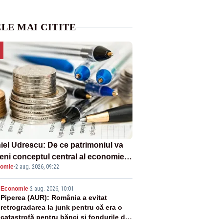
LE MAI CITITE
iel Udrescu: De ce patrimoniul va
eni conceptul central al economiei
omie
·
2 aug. 2026, 09:22
oare?
2
Economie
-
2 aug. 2026, 10:01
Piperea (AUR): România a evitat
retrogradarea la junk pentru că era o
catastrofă pentru bănci și fondurile de