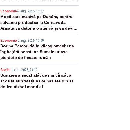
pensii
3
Economie
-
2 aug. 2026, 10:07
Mobilizare masivă pe Dunăre, pentru
salvarea producției la Cernavodă.
Armata va detona o stâncă și va devia
apa fluviului - IMAGINI AERIENE
4
Economie
-
2 aug. 2026, 10:09
Dorina Barcari dă în vileag șmecheria
înghețării pensiilor. Sumele uriașe
pierdute de fiecare român
5
Social
-
1 aug. 2026, 23:10
Dunărea a secat atât de mult încât a
scos la suprafață nave naziste din al
doilea război mondial