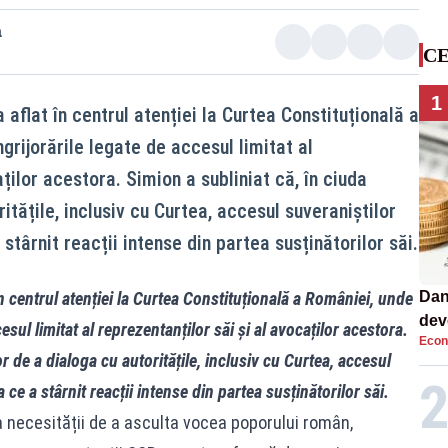
a
CE
1
 aflat în centrul atenției la Curtea Constituțională a
grijorările legate de accesul limitat al
ților acestora. Simion a subliniat că, în ciuda
ritățile, inclusiv cu Curtea, accesul suveraniștilor
stârnit reacții intense din partea susținătorilor săi.
n centrul atenției la Curtea Constituțională a României, unde
Dan
dev
esul limitat al reprezentanților săi și al avocaților acestora.
Econ
viit
or de a dialoga cu autoritățile, inclusiv cu Curtea, accesul
 ce a stârnit reacții intense din partea susținătorilor săi.
a necesității de a asculta vocea poporului român,