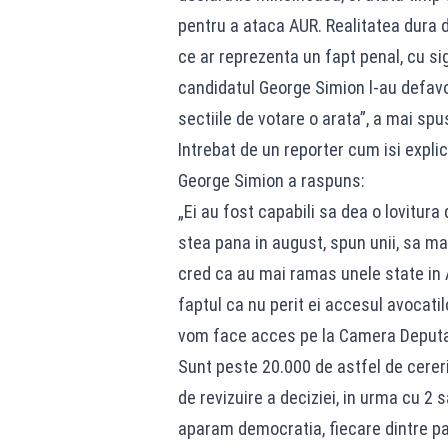
pentru a ataca AUR. Realitatea dura di
ce ar reprezenta un fapt penal, cu s
candidatul George Simion l-au defavori
sectiile de votare o arata”, a mai spu
Intrebat de un reporter cum isi explic
George Simion a raspuns:
„Ei au fost capabili sa dea o lovitura 
stea pana in august, spun unii, sa m
cred ca au mai ramas unele state in A
faptul ca nu perit ei accesul avocatil
vom face acces pe la Camera Deputati
Sunt peste 20.000 de astfel de cereri
de revizuire a deciziei, in urma cu 2 
aparam democratia, fiecare dintre par