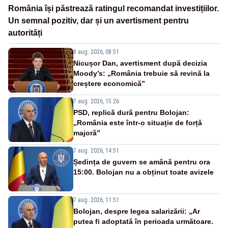
România își păstrează ratingul recomandat investițiilor.
Un semnal pozitiv, dar și un avertisment pentru
autorități
8 aug. 2026, 08:51
Nicușor Dan, avertisment după decizia
Moody’s: „România trebuie să revină la
creștere economică”
7 aug. 2026, 15:26
PSD, replică dură pentru Bolojan:
„România este într-o situație de forță
majoră”
7 aug. 2026, 14:51
Ședința de guvern se amână pentru ora
15:00. Bolojan nu a obținut toate avizele
7 aug. 2026, 11:51
Bolojan, despre legea salarizării: „Ar
putea fi adoptată în perioada următoare.