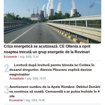
Criza energetică se acutizează. CE Oltenia a oprit
noaptea trecută un grup energetic de la Rovinari
Economie
·
1 aug. 2026, 13:41
2
Lovitură după lovitură pentru blonda lui Coldea în
dosarul drogurilor. Alessia Păcuraru explică decizia
magistraților
Actualitate
-
1 aug. 2026, 14:39
3
Avertisment sumbru de la Apele Române: Debitul Dunării
va continua să scadă. Cernavodă s-ar putea închide în 4
zile
Economie
-
1 aug. 2026, 18:08