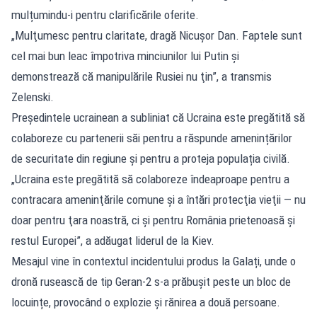
mulțumindu-i pentru clarificările oferite.
„Mulţumesc pentru claritate, dragă Nicuşor Dan. Faptele sunt
cel mai bun leac împotriva minciunilor lui Putin şi
demonstrează că manipulările Rusiei nu ţin”, a transmis
Zelenski.
Președintele ucrainean a subliniat că Ucraina este pregătită să
colaboreze cu partenerii săi pentru a răspunde amenințărilor
de securitate din regiune și pentru a proteja populația civilă.
„Ucraina este pregătită să colaboreze îndeaproape pentru a
contracara ameninţările comune şi a întări protecţia vieţii — nu
doar pentru ţara noastră, ci şi pentru România prietenoasă şi
restul Europei”, a adăugat liderul de la Kiev.
Mesajul vine în contextul incidentului produs la Galați, unde o
dronă rusească de tip Geran-2 s-a prăbușit peste un bloc de
locuințe, provocând o explozie și rănirea a două persoane.