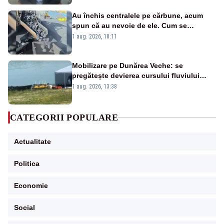
Au închis centralele pe cărbune, acum
spun că au nevoie de ele. Cum se
pasează vina în plină criză energetică
1 aug. 2026, 18:11
Mobilizare pe Dunărea Veche: se
pregătește devierea cursului fluviului
către Cernavodă – VIDEO
1 aug. 2026, 13:38
CATEGORII POPULARE
Actualitate
Politica
Economie
Social