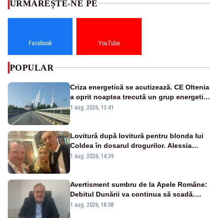
URMĂREȘTE-NE PE
Facebook
YouTube
POPULAR
Criza energetică se acutizează. CE Oltenia
a oprit noaptea trecută un grup energetic
de la Rovinari
1 aug. 2026, 13:41
Lovitură după lovitură pentru blonda lui
Coldea în dosarul drogurilor. Alessia
Păcuraru explică decizia magistraților
1 aug. 2026, 14:39
Avertisment sumbru de la Apele Române:
Debitul Dunării va continua să scadă.
Cernavodă s-ar putea închide în 4 zile
1 aug. 2026, 18:08