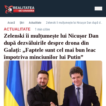
Acasă
Știri
Actualitate
Zelenski îi mulțumește lui Nicușor Dan după dezvăluirile despre drona din Galați: „Faptele sunt cel mai bun leac împotriva minciunilor lui Putin”
·
ACTUALITATE
1 min citire
Zelenski îi mulțumește lui Nicușor Dan
după dezvăluirile despre drona din
Galați: „Faptele sunt cel mai bun leac
împotriva minciunilor lui Putin”