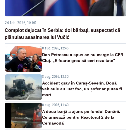
24 feb. 2026, 15:50
Complot dejucat în Serbia: doi bărbați, suspectați că
plănuiau asasinarea lui Vučić
8 aug. 2026, 12:46
Dan Petrescu a spus ce nu merge la CFR
Cluj: „E foarte greu să ceri rezultate”
8 aug. 2026, 12:30
Accident grav în Caraș-Severin. Două
vehicule au luat foc, un șofer ar putea fi
mort
8 aug. 2026, 11:40
A doua barjă a ajuns pe fundul Dunării.
Ce urmează pentru Reactorul 2 de la
Cernavodă