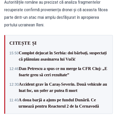
Autoritățile române au precizat că analiza fragmentelor
recuperate confirmă proveniența dronei și că aceasta făcea
parte dintr-un atac mai amplu desfășurat în apropierea
portului ucrainean Reni.
CITEȘTE ȘI
Complot dejucat în Serbia: doi bărbați, suspectați
15:50
că plănuiau asasinarea lui Vučić
Dan Petrescu a spus ce nu merge la CFR Cluj: „E
12:46
foarte greu să ceri rezultate”
Accident grav în Caraș-Severin. Două vehicule au
12:30
luat foc, un șofer ar putea fi mort
A doua barjă a ajuns pe fundul Dunării. Ce
11:40
urmează pentru Reactorul 2 de la Cernavodă