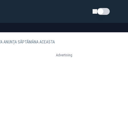
Schimba tema
E VA ANUNȚA SĂPTĂMÂNA ACEASTA
Advertising