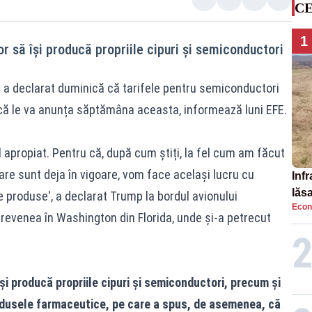
CE
1
 să își producă propriile cipuri și semiconductori
a declarat duminică că tarifele pentru semiconductori
 și că le va anunța săptămâna aceasta, informează luni EFE.
rul apropiat. Pentru că, după cum știți, la fel cum am făcut
care sunt deja în vigoare, vom face același lucru cu
Infr
lăs
e produse', a declarat Trump la bordul avionului
Econ
e revenea în Washington din Florida, unde și-a petrecut
i producă propriile cipuri și semiconductori, precum și
rodusele farmaceutice, pe care a spus, de asemenea, că