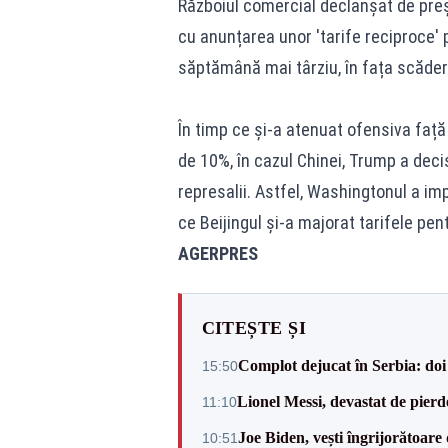
Războiul comercial declanșat de preș
cu anunțarea unor 'tarife reciproce' p
săptămână mai târziu, în fața scăderii 
În timp ce și-a atenuat ofensiva față 
de 10%, în cazul Chinei, Trump a dec
represalii. Astfel, Washingtonul a imp
ce Beijingul și-a majorat tarifele pe
AGERPRES
CITEȘTE ȘI
Complot dejucat în Serbia: doi 
15:50
Lionel Messi, devastat de pierd
11:10
Joe Biden, vești îngrijorătoare 
10:51