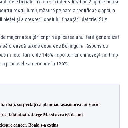
edintele Donald Trump s-a intensificat pe 2 aprilie odată
entru restul lumii, măsură pe care a rectificat-o apoi, o
pieței și a creșterii costului finanțării datoriei SUA.
de majoritatea țărilor prin aplicarea unui tarif generalizat
is să crească taxele deoarece Beijingul a răspuns cu
us în total tarife de 145% importurilor chinezești, în timp
ntru produsele americane la 125%.
bărbați, suspectați că plănuiau asasinarea lui Vučić
erea tatălui său. Jorge Messi avea 68 de ani
despre cancer. Boala s-a extins