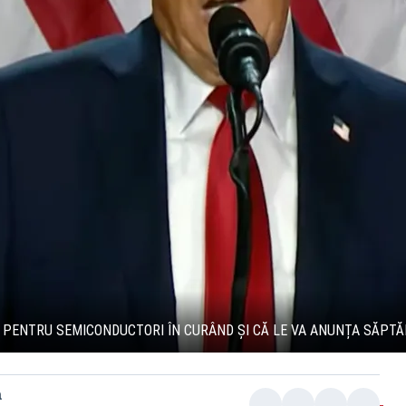
E PENTRU SEMICONDUCTORI ÎN CURÂND ȘI CĂ LE VA ANUNȚA SĂPT
a