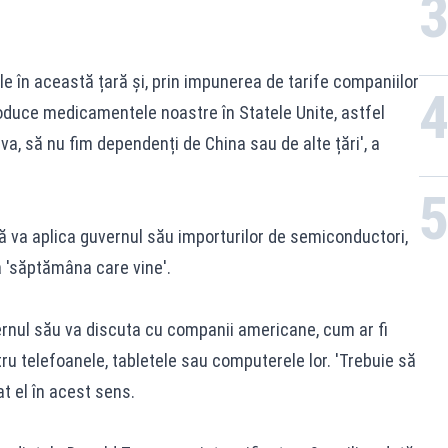
în această țară și, prin impunerea de tarife companiilor
oduce medicamentele noastre în Statele Unite, astfel
eva, să nu fim dependenți de China sau de alte țări', a
ă va aplica guvernul său importurilor de semiconductori,
 'săptămâna care vine'.
vernul său va discuta cu companii americane, cum ar fi
tru telefoanele, tabletele sau computerele lor. 'Trebuie să
at el în acest sens.