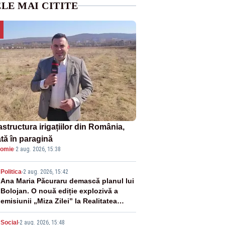
LE MAI CITITE
astructura irigațiilor din România,
ată în paragină
omie
·
2 aug. 2026, 15:38
2
Politica
-
2 aug. 2026, 15:42
Ana Maria Păcuraru demască planul lui
Bolojan. O nouă ediție explozivă a
emisiunii „Miza Zilei” la Realitatea
PLUS
Social
-
2 aug. 2026, 15:48