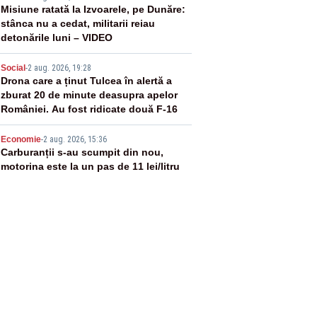
3
Misiune ratată la Izvoarele, pe Dunăre:
stânca nu a cedat, militarii reiau
detonările luni – VIDEO
4
Social
-
2 aug. 2026, 19:28
Drona care a ținut Tulcea în alertă a
zburat 20 de minute deasupra apelor
României. Au fost ridicate două F-16
5
Economie
-
2 aug. 2026, 15:36
Carburanții s-au scumpit din nou,
motorina este la un pas de 11 lei/litru