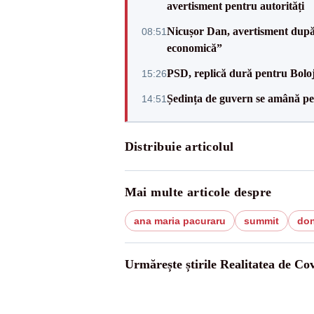
avertisment pentru autorități
Nicușor Dan, avertisment după 
08:51
economică”
PSD, replică dură pentru Boloj
15:26
Ședința de guvern se amână pen
14:51
Distribuie articolul
Mai multe articole despre
ana maria pacuraru
summit
don
Urmărește știrile Realitatea de Co