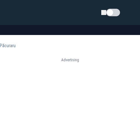
Schimba tema
a Păcuraru
Advertising