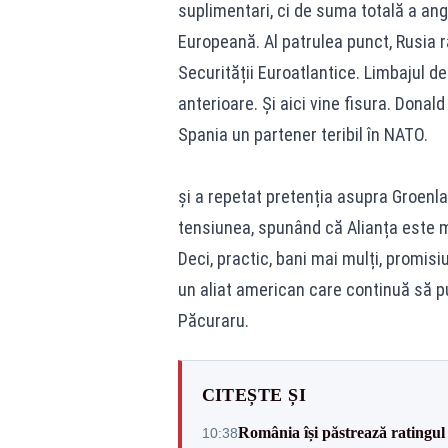
suplimentari, ci de suma totală a ang
Europeană. Al patrulea punct, Rusia 
Securității Euroatlantice. Limbajul 
anterioare. Și aici vine fisura. Donal
Spania un partener teribil în NATO.
și a repetat pretenția asupra Groenla
tensiunea, spunând că Alianța este ma
Deci, practic, bani mai mulți, promisi
un aliat american care continuă să pu
Păcuraru.
CITEȘTE ȘI
România își păstrează ratingul 
10:38