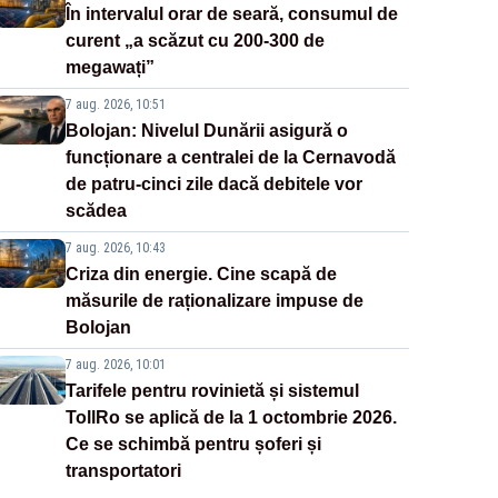
În intervalul orar de seară, consumul de
curent „a scăzut cu 200-300 de
megawați”
7 aug. 2026, 10:51
Bolojan: Nivelul Dunării asigură o
funcționare a centralei de la Cernavodă
de patru-cinci zile dacă debitele vor
scădea
7 aug. 2026, 10:43
Criza din energie. Cine scapă de
măsurile de raționalizare impuse de
Bolojan
7 aug. 2026, 10:01
Tarifele pentru rovinietă și sistemul
TollRo se aplică de la 1 octombrie 2026.
Ce se schimbă pentru șoferi și
transportatori