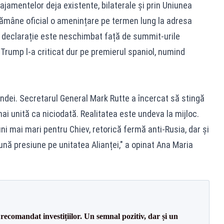
ajamentelor deja existente, bilaterale și prin Uniunea
rămâne oficial o amenințare pe termen lung la adresa
de declarație este neschimbat față de summit-urile
d Trump l-a criticat dur pe premierul spaniol, numind
ndei. Secretarul General Mark Rutte a încercat să stingă
i unită ca niciodată. Realitatea este undeva la mijloc.
uni mai mari pentru Chiev, retorică fermă anti-Rusia, dar și
nă presiune pe unitatea Alianței," a opinat Ana Maria
recomandat investițiilor. Un semnal pozitiv, dar și un