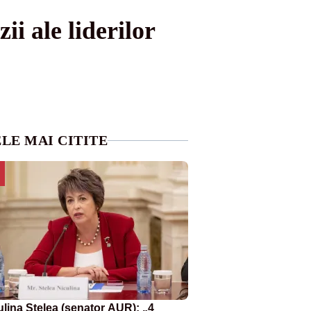
i ale liderilor
LE MAI CITITE
ulina Stelea (senator AUR): „4