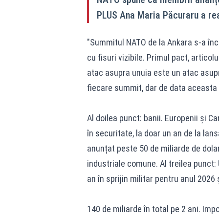
PLUS Ana Maria Păcuraru a rea
"Summitul NATO de la Ankara s-a înche
cu fisuri vizibile. Primul pact, artico
atac asupra unuia este un atac asupr
fiecare summit, dar de data aceasta v
Al doilea punct: banii. Europenii și C
în securitate, la doar un an de la lans
anunțat peste 50 de miliarde de dolari
industriale comune. Al treilea punct: 
an în sprijin militar pentru anul 2026 
140 de miliarde în total pe 2 ani. Imp