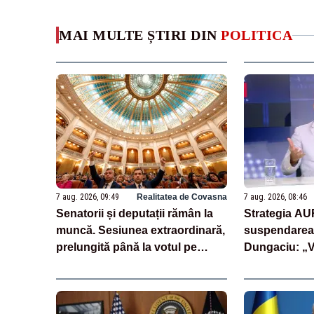
MAI MULTE ȘTIRI DIN
POLITICA
7 aug. 2026, 09:49
Realitatea de Covasna
7 aug. 2026, 08:46
Senatorii și deputații rămân la
Strategia AU
muncă. Sesiunea extraordinară,
suspendarea 
prelungită până la votul pe
Dungaciu: „
legea salarizării
semnează și 