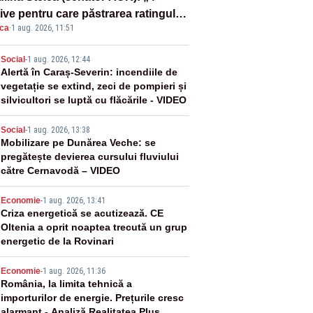
ive pentru care păstrarea ratingului
ica
·
1 aug. 2026, 11:51
ară nu este o reușită pentru
ernul Bolojan”
2
Social
-
1 aug. 2026, 12:44
Alertă în Caraș-Severin: incendiile de
vegetație se extind, zeci de pompieri și
silvicultori se luptă cu flăcările - VIDEO
3
Social
-
1 aug. 2026, 13:38
Mobilizare pe Dunărea Veche: se
pregătește devierea cursului fluviului
către Cernavodă – VIDEO
4
Economie
-
1 aug. 2026, 13:41
Criza energetică se acutizează. CE
Oltenia a oprit noaptea trecută un grup
energetic de la Rovinari
5
Economie
-
1 aug. 2026, 11:36
România, la limita tehnică a
importurilor de energie. Prețurile cresc
alarmant - Analiză Realitatea Plus