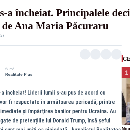
 încheiat. Principalele decizi
ză de Ana Maria Păcuraru
:57
CE
Sursă
1
Realitate Plus
 încheiat! Liderii lumii s-au pus de acord cu
 vor fi respectate în următoarea perioadă, printre
 imediate și împărțirea banilor pentru Ucraina. Au
legate de pretențiile lui Donald Trump, însă șeful
 sunt mai uniți ca niciodată. Jurnalistul Realitatea
Nic