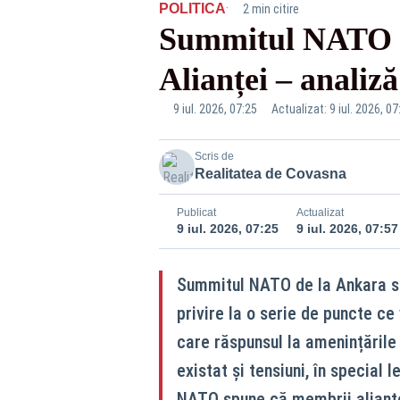
·
POLITICA
2 min citire
Summitul NATO s-a
Alianței – anali
9 iul. 2026, 07:25
Actualizat: 9 iul. 2026, 07
Scris de
Realitatea de Covasna
Publicat
Actualizat
9 iul. 2026, 07:25
9 iul. 2026, 07:57
Summitul NATO de la Ankara s-a
privire la o serie de puncte ce
care răspunsul la amenințările
existat și tensiuni, în special 
NATO spune că membrii alianței