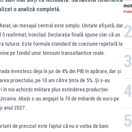
mot
lizat o analiză completă.
Polit
de ț
Guv
iat, iar mesajul central este simplu. Unitate afișată, dar
lul 5 reafirmat, Ironclad. Declarația finală spune clar că un
a tuturor. Este formula standard de coeziune repetată la
ine pe fondul unor tensiuni transatlantice reale.
anada investesc deja în jur de 4% din PIB în apărare, dar și
area proiectului, pe 10 ani către ținta de 5%. Și s-au
 în noi achiziții militare plus extinderea producției
Ucraina. Aliații s-au angajat la 70 de miliarde de euro pe
și anul 2027.
ortant de precizat este faptul că nu e vorba de bani