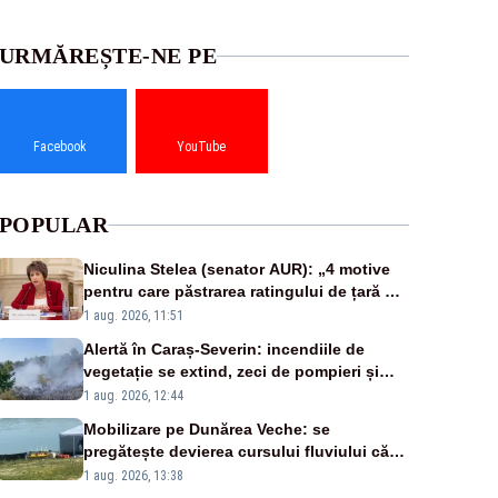
URMĂREȘTE-NE PE
Facebook
YouTube
POPULAR
Niculina Stelea (senator AUR): „4 motive
pentru care păstrarea ratingului de țară nu
este o reușită pentru Guvernul Bolojan”
1 aug. 2026, 11:51
Alertă în Caraș-Severin: incendiile de
vegetație se extind, zeci de pompieri și
silvicultori se luptă cu flăcările - VIDEO
1 aug. 2026, 12:44
Mobilizare pe Dunărea Veche: se
pregătește devierea cursului fluviului către
Cernavodă – VIDEO
1 aug. 2026, 13:38