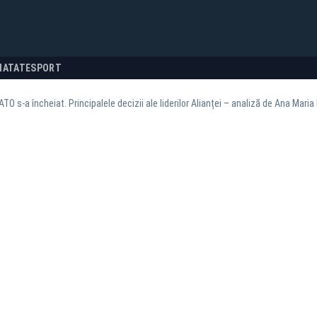
NATATE
SPORT
O s-a încheiat. Principalele decizii ale liderilor Alianței – analiză de Ana Mari