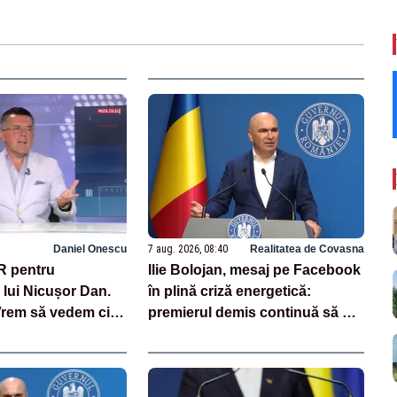
Daniel Onescu
7 aug. 2026, 08:40
Realitatea de Covasna
R pentru
Ilie Bolojan, mesaj pe Facebook
lui Nicușor Dan.
în plină criză energetică:
Vrem să vedem cine
premierul demis continuă să se
cine nu”
laude cu măsurile luate