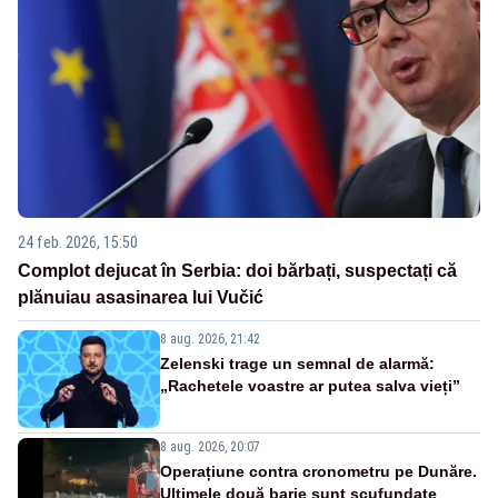
24 feb. 2026, 15:50
Complot dejucat în Serbia: doi bărbați, suspectați că
plănuiau asasinarea lui Vučić
8 aug. 2026, 21:42
Zelenski trage un semnal de alarmă:
„Rachetele voastre ar putea salva vieți”
8 aug. 2026, 20:07
Operațiune contra cronometru pe Dunăre.
Ultimele două barje sunt scufundate