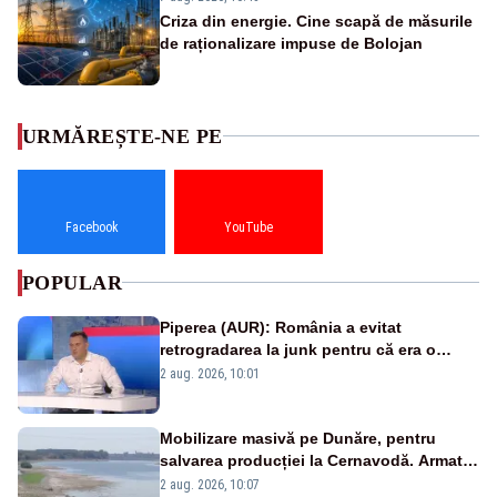
Criza din energie. Cine scapă de măsurile
de raționalizare impuse de Bolojan
URMĂREȘTE-NE PE
Facebook
YouTube
POPULAR
Piperea (AUR): România a evitat
retrogradarea la junk pentru că era o
catastrofă pentru bănci și fondurile de
2 aug. 2026, 10:01
pensii
Mobilizare masivă pe Dunăre, pentru
salvarea producției la Cernavodă. Armata
va detona o stâncă și va devia apa
2 aug. 2026, 10:07