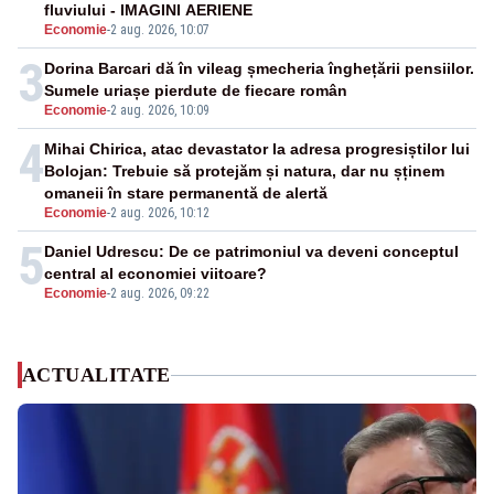
fluviului - IMAGINI AERIENE
Economie
-
2 aug. 2026, 10:07
3
Dorina Barcari dă în vileag șmecheria înghețării pensiilor.
Sumele uriașe pierdute de fiecare român
Economie
-
2 aug. 2026, 10:09
4
Mihai Chirica, atac devastator la adresa progresiștilor lui
Bolojan: Trebuie să protejăm și natura, dar nu șținem
omaneii în stare permanentă de alertă
Economie
-
2 aug. 2026, 10:12
5
Daniel Udrescu: De ce patrimoniul va deveni conceptul
central al economiei viitoare?
Economie
-
2 aug. 2026, 09:22
ACTUALITATE