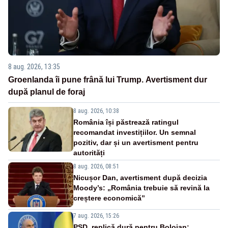
8 aug. 2026, 13:35
Groenlanda îi pune frână lui Trump. Avertisment dur
după planul de foraj
8 aug. 2026, 10:38
România își păstrează ratingul
recomandat investițiilor. Un semnal
pozitiv, dar și un avertisment pentru
autorități
8 aug. 2026, 08:51
Nicușor Dan, avertisment după decizia
Moody’s: „România trebuie să revină la
creștere economică”
7 aug. 2026, 15:26
PSD, replică dură pentru Bolojan: