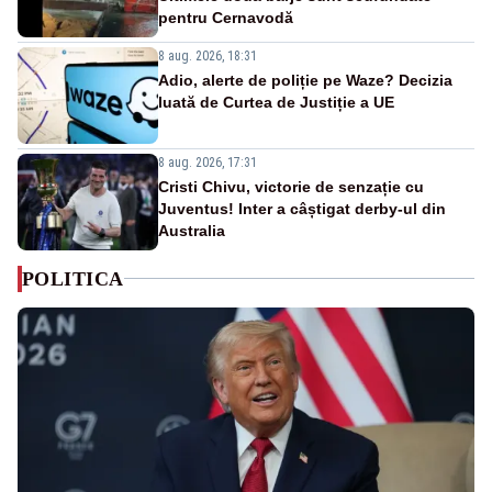
pentru Cernavodă
8 aug. 2026, 18:31
Adio, alerte de poliție pe Waze? Decizia
luată de Curtea de Justiție a UE
8 aug. 2026, 17:31
Cristi Chivu, victorie de senzație cu
Juventus! Inter a câștigat derby-ul din
Australia
POLITICA