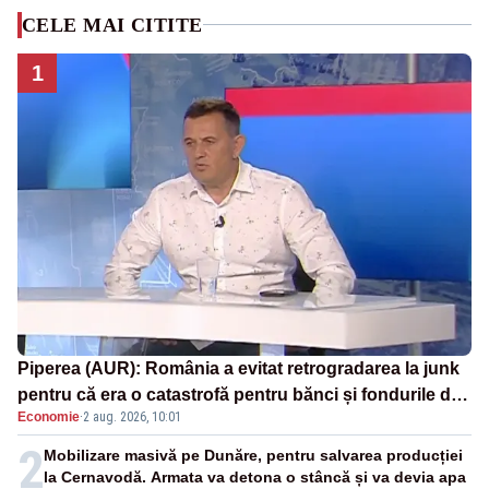
CELE MAI CITITE
1
Piperea (AUR): România a evitat retrogradarea la junk
pentru că era o catastrofă pentru bănci și fondurile de
Economie
·
2 aug. 2026, 10:01
pensii
2
Mobilizare masivă pe Dunăre, pentru salvarea producției
la Cernavodă. Armata va detona o stâncă și va devia apa