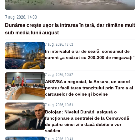
7 aug. 2026, 14:03
Dunărea crește ușor la intrarea în țară, dar rămâne mult
sub media lunii august
7 aug. 2026, 13:02
În intervalul orar de seară, consumul de
curent „a scăzut cu 200-300 de megawați”
7 aug. 2026, 10:57
ANSVSA a negociat, la Ankara, un acord
pentru facilitarea tranzitului prin Turcia al
carcaselor de ovine și bovine
7 aug. 2026, 10:51
Bolojan: Nivelul Dunării asigură o
funcționare a centralei de la Cernavodă
de patru-cinci zile dacă debitele vor
scădea
7 aug. 2026, 10:43