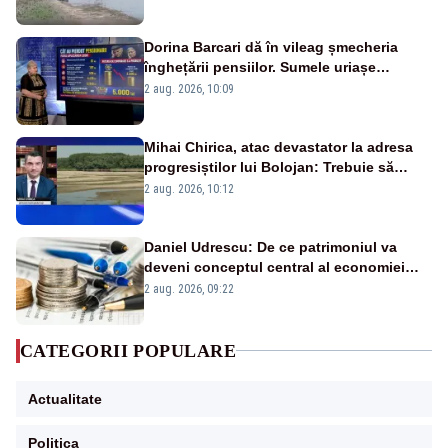
fluviului - IMAGINI AERIENE
Dorina Barcari dă în vileag șmecheria
înghețării pensiilor. Sumele uriașe
pierdute de fiecare român
2 aug. 2026, 10:09
Mihai Chirica, atac devastator la adresa
progresiștilor lui Bolojan: Trebuie să
protejăm și natura, dar nu șținem omaneii
2 aug. 2026, 10:12
în stare permanentă de alertă
Daniel Udrescu: De ce patrimoniul va
deveni conceptul central al economiei
viitoare?
2 aug. 2026, 09:22
CATEGORII POPULARE
Actualitate
Politica