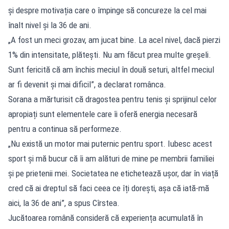
și despre motivația care o împinge să concureze la cel mai
înalt nivel și la 36 de ani.
„A fost un meci grozav, am jucat bine. La acel nivel, dacă pierzi
1% din intensitate, plătești. Nu am făcut prea multe greșeli.
Sunt fericită că am închis meciul în două seturi, altfel meciul
ar fi devenit și mai dificil”, a declarat românca.
Sorana a mărturisit că dragostea pentru tenis și sprijinul celor
apropiați sunt elementele care îi oferă energia necesară
pentru a continua să performeze.
„Nu există un motor mai puternic pentru sport. Iubesc acest
sport și mă bucur că îi am alături de mine pe membrii familiei
și pe prietenii mei. Societatea ne etichetează ușor, dar în viață
cred că ai dreptul să faci ceea ce îți dorești, așa că iată-mă
aici, la 36 de ani”, a spus Cîrstea.
Jucătoarea română consideră că experiența acumulată în