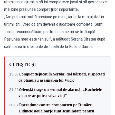
ultimii ani a ajutat-o să își completeze jocul și să gestioneze
mai bine presiunea competițiilor importante.
„Am pus mai multă presiune pe mine, iar asta m-a ajutat în
ultimii ani. Cred că am devenit o jucătoare completă. Sunt
foarte recunoscătoare pentru ceea ce mi se întâmplă.
Pasiunea mea este tenisul”, a adăugat Sorana Cîrstea după
calificarea în sferturile de finală de la Roland Garros.
CITEȘTE ȘI
Complot dejucat în Serbia: doi bărbați, suspectați
15:50
că plănuiau asasinarea lui Vučić
Zelenski trage un semnal de alarmă: „Rachetele
21:42
voastre ar putea salva vieți”
Operațiune contra cronometru pe Dunăre.
20:07
Ultimele două barje sunt scufundate pentru