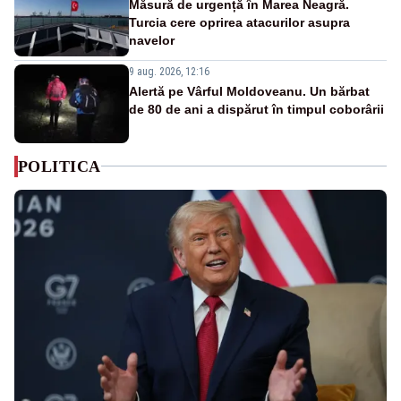
Măsură de urgență în Marea Neagră.
Turcia cere oprirea atacurilor asupra
navelor
9 aug. 2026, 12:16
Alertă pe Vârful Moldoveanu. Un bărbat
de 80 de ani a dispărut în timpul coborârii
POLITICA