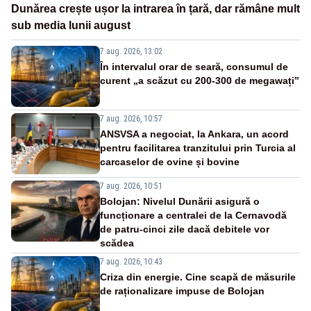
Dunărea crește ușor la intrarea în țară, dar rămâne mult
sub media lunii august
7 aug. 2026, 13:02
În intervalul orar de seară, consumul de
curent „a scăzut cu 200-300 de megawați”
7 aug. 2026, 10:57
ANSVSA a negociat, la Ankara, un acord
pentru facilitarea tranzitului prin Turcia al
carcaselor de ovine și bovine
7 aug. 2026, 10:51
Bolojan: Nivelul Dunării asigură o
funcționare a centralei de la Cernavodă
de patru-cinci zile dacă debitele vor
scădea
7 aug. 2026, 10:43
Criza din energie. Cine scapă de măsurile
de raționalizare impuse de Bolojan