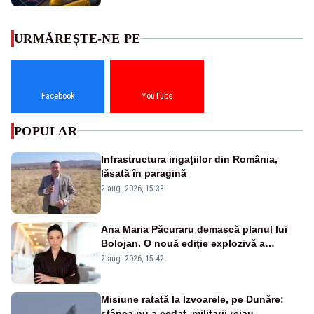
URMĂREȘTE-NE PE
Facebook
YouTube
POPULAR
Infrastructura irigațiilor din România,
lăsată în paragină
2 aug. 2026, 15:38
Ana Maria Păcuraru demască planul lui
Bolojan. O nouă ediție explozivă a
emisiunii „Miza Zilei” la Realitatea PLUS
2 aug. 2026, 15:42
Misiune ratată la Izvoarele, pe Dunăre:
stânca nu a cedat, militarii reiau