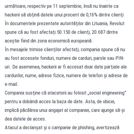
următoare, respectiv pe 11 septembrie, însă nu înainte ca
hackerii să obţină datele unui procent de 0,16% dintre clienţi.
În documentele prezentate autorităţilor din Lituania, Revolut
spune că au fost afectaţi 50.150 de clienţi, 20.687 dintre
aceştie fiind din zona economică europeană.
În mesajele trimise clienţilor afectaţi, compania spune că nu
au fost accesate fonduri, numere de carduri, parole sau PIN-
uri. De asemenea, hackerii ar fi accesat doar date parţiale ale
cardurilor, nume, adrese fizice, numere de telefon şi adrese de
e-mail.
Compania susţine că atacatorii au folosit „social engineering”
pentru a dobândi acces la baza de date. Asta, de obicei,
implică păcălirea unui angajat al companiei, care ajunge să-şi
dea datele de acces.
Atacul a declanşat şi o campanie de phishing, avertizează