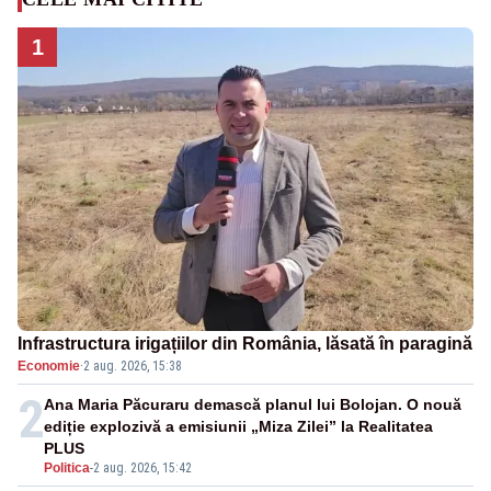
1
Infrastructura irigațiilor din România, lăsată în paragină
Economie
·
2 aug. 2026, 15:38
2
Ana Maria Păcuraru demască planul lui Bolojan. O nouă
ediție explozivă a emisiunii „Miza Zilei” la Realitatea
PLUS
Politica
-
2 aug. 2026, 15:42