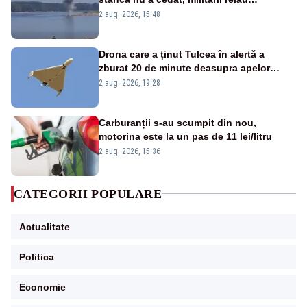
detonările luni – VIDEO
2 aug. 2026, 15:48
Drona care a ținut Tulcea în alertă a
zburat 20 de minute deasupra apelor
României. Au fost ridicate două F-16
2 aug. 2026, 19:28
Carburanții s-au scumpit din nou,
motorina este la un pas de 11 lei/litru
2 aug. 2026, 15:36
CATEGORII POPULARE
Actualitate
Politica
Economie