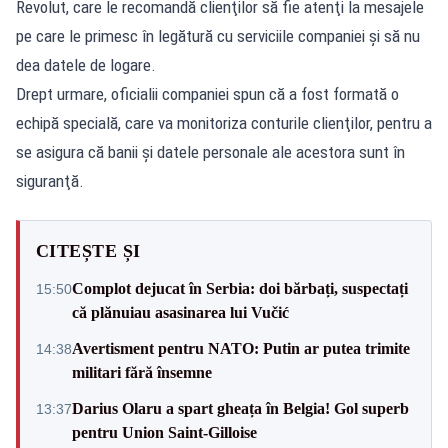
Revolut, care le recomandă clienţilor să fie atenţi la mesajele
pe care le primesc în legătură cu serviciile companiei şi să nu
dea datele de logare.
Drept urmare, oficialii companiei spun că a fost formată o
echipă specială, care va monitoriza conturile clienţilor, pentru a
se asigura că banii şi datele personale ale acestora sunt în
siguranţă.
CITEȘTE ȘI
Complot dejucat în Serbia: doi bărbați, suspectați
15:50
că plănuiau asasinarea lui Vučić
Avertisment pentru NATO: Putin ar putea trimite
14:38
militari fără însemne
Darius Olaru a spart gheața în Belgia! Gol superb
13:37
pentru Union Saint-Gilloise