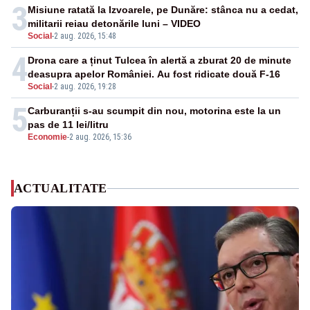
3
Misiune ratată la Izvoarele, pe Dunăre: stânca nu a cedat,
militarii reiau detonările luni – VIDEO
Social
-
2 aug. 2026, 15:48
4
Drona care a ținut Tulcea în alertă a zburat 20 de minute
deasupra apelor României. Au fost ridicate două F-16
Social
-
2 aug. 2026, 19:28
5
Carburanții s-au scumpit din nou, motorina este la un
pas de 11 lei/litru
Economie
-
2 aug. 2026, 15:36
ACTUALITATE