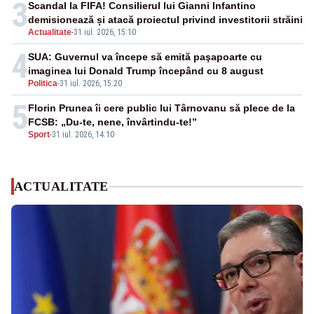
3
Scandal la FIFA! Consilierul lui Gianni Infantino
demisionează și atacă proiectul privind investitorii străini
Actualitate
-
31 iul. 2026, 15:10
4
SUA: Guvernul va începe să emită paşapoarte cu
imaginea lui Donald Trump începând cu 8 august
Politica
-
31 iul. 2026, 15:20
5
Florin Prunea îi cere public lui Târnovanu să plece de la
FCSB: „Du-te, nene, învârtindu-te!”
Sport
-
31 iul. 2026, 14:10
ACTUALITATE