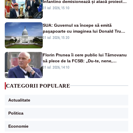
Infantino demisionează și atacă proiectul
privind investitorii străini
31 iul. 2026, 15:10
SUA: Guvernul va începe să emită
paşapoarte cu imaginea lui Donald Trump
începând cu 8 august
31 iul. 2026, 15:20
Florin Prunea îi cere public lui Târnovanu
să plece de la FCSB: „Du-te, nene,
învârtindu-te!”
31 iul. 2026, 14:10
CATEGORII POPULARE
Actualitate
Politica
Economie