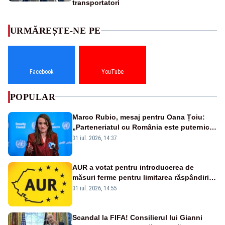
transportatori
URMĂREȘTE-NE PE
Facebook
YouTube
POPULAR
Marco Rubio, mesaj pentru Oana Țoiu:
„Parteneriatul cu România este puternic
și prețuit”
31 iul. 2026, 14:37
AUR a votat pentru introducerea de
măsuri ferme pentru limitarea răspândirii
virusului pestei porcine africane
31 iul. 2026, 14:55
Scandal la FIFA! Consilierul lui Gianni