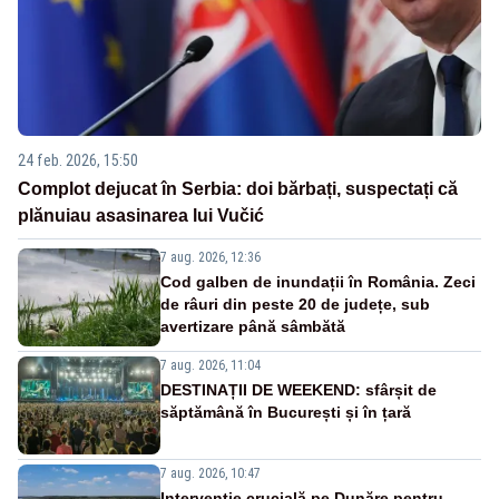
24 feb. 2026, 15:50
Complot dejucat în Serbia: doi bărbați, suspectați că
plănuiau asasinarea lui Vučić
7 aug. 2026, 12:36
Cod galben de inundații în România. Zeci
de râuri din peste 20 de județe, sub
avertizare până sâmbătă
7 aug. 2026, 11:04
DESTINAȚII DE WEEKEND: sfârșit de
săptămână în București și în țară
7 aug. 2026, 10:47
Intervenție crucială pe Dunăre pentru