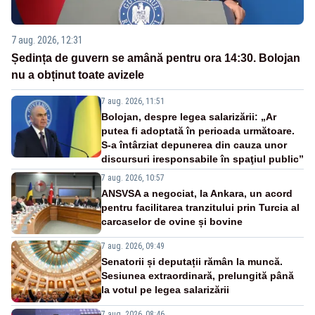
7 aug. 2026, 12:31
Ședința de guvern se amână pentru ora 14:30. Bolojan
nu a obținut toate avizele
7 aug. 2026, 11:51
Bolojan, despre legea salarizării: „Ar
putea fi adoptată în perioada următoare.
S-a întârziat depunerea din cauza unor
discursuri iresponsabile în spaţiul public”
7 aug. 2026, 10:57
ANSVSA a negociat, la Ankara, un acord
pentru facilitarea tranzitului prin Turcia al
carcaselor de ovine și bovine
7 aug. 2026, 09:49
Senatorii și deputații rămân la muncă.
Sesiunea extraordinară, prelungită până
la votul pe legea salarizării
7 aug. 2026, 08:46