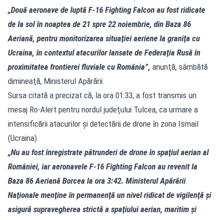
„Două aeronave de luptă F-16 Fighting Falcon au fost ridicate
de la sol în noaptea de 21 spre 22 noiembrie, din Baza 86
Aeriană, pentru monitorizarea situaţiei aeriene la graniţa cu
Ucraina, în contextul atacurilor lansate de Federaţia Rusă în
proximitatea frontierei fluviale cu România”,
anunţă, sâmbătă
dimineaţă, Ministerul Apărării.
Sursa citată a precizat că, la ora 01:33, a fost transmis un
mesaj Ro-Alert pentru nordul judeţului Tulcea, ca urmare a
intensificării atacurilor şi detectării de drone în zona Ismail
(Ucraina).
„Nu au fost înregistrate pătrunderi de drone în spaţiul aerian al
României, iar aeronavele F-16 Fighting Falcon au revenit la
Baza 86 Aeriană Borcea la ora 3:42. Ministerul Apărării
Naţionale menţine în permanenţă un nivel ridicat de vigilenţă şi
asigură supravegherea strictă a spaţiului aerian, maritim şi