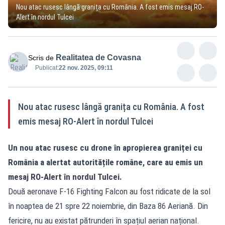
Nou atac rusesc lângă granița cu România. A fost emis mesaj RO-
Alert în nordul Tulcei
Realitatea de Covasna
Scris de
Publicat:
22 nov. 2025, 09:11
Nou atac rusesc lângă granița cu România. A fost
emis mesaj RO-Alert în nordul Tulcei
Un nou atac rusesc cu drone în apropierea graniței cu
România a alertat autoritățile române, care au emis un
mesaj RO-Alert în nordul Tulcei.
Două aeronave F-16 Fighting Falcon au fost ridicate de la sol
în noaptea de 21 spre 22 noiembrie, din Baza 86 Aeriană. Din
fericire, nu au existat pătrunderi în spațiul aerian național.