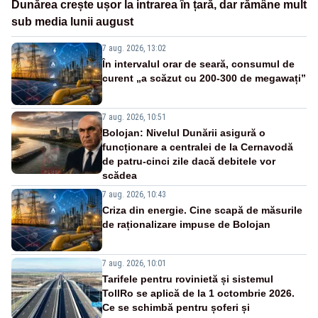
Dunărea crește ușor la intrarea în țară, dar rămâne mult
sub media lunii august
7 aug. 2026, 13:02
În intervalul orar de seară, consumul de
curent „a scăzut cu 200-300 de megawați”
7 aug. 2026, 10:51
Bolojan: Nivelul Dunării asigură o
funcționare a centralei de la Cernavodă
de patru-cinci zile dacă debitele vor
scădea
7 aug. 2026, 10:43
Criza din energie. Cine scapă de măsurile
de raționalizare impuse de Bolojan
7 aug. 2026, 10:01
Tarifele pentru rovinietă și sistemul
TollRo se aplică de la 1 octombrie 2026.
Ce se schimbă pentru șoferi și