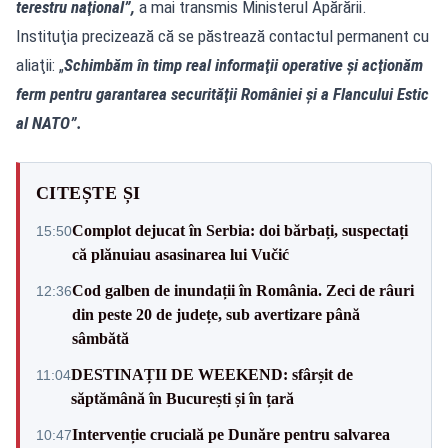
terestru naţional”,
a mai transmis Ministerul Apărării.
Instituţia precizează că se păstrează contactul permanent cu
aliaţii: „
Schimbăm în timp real informaţii operative şi acţionăm
ferm pentru garantarea securităţii României şi a Flancului Estic
al NATO”.
CITEȘTE ȘI
Complot dejucat în Serbia: doi bărbați, suspectați
15:50
că plănuiau asasinarea lui Vučić
Cod galben de inundații în România. Zeci de râuri
12:36
din peste 20 de județe, sub avertizare până
sâmbătă
DESTINAȚII DE WEEKEND: sfârșit de
11:04
săptămână în București și în țară
Intervenție crucială pe Dunăre pentru salvarea
10:47