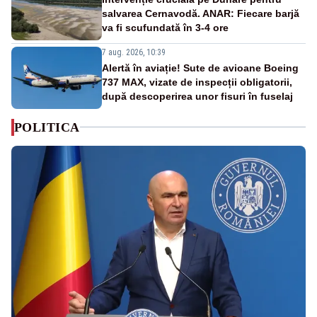
salvarea Cernavodă. ANAR: Fiecare barjă
va fi scufundată în 3-4 ore
7 aug. 2026, 10:39
Alertă în aviație! Sute de avioane Boeing
737 MAX, vizate de inspecții obligatorii,
după descoperirea unor fisuri în fuselaj
POLITICA