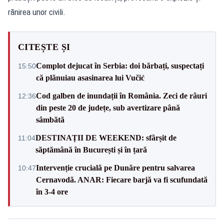
rănirea unor civili.
CITEȘTE ȘI
Complot dejucat în Serbia: doi bărbați, suspectați
15:50
că plănuiau asasinarea lui Vučić
Cod galben de inundații în România. Zeci de râuri
12:36
din peste 20 de județe, sub avertizare până
sâmbătă
DESTINAȚII DE WEEKEND: sfârșit de
11:04
săptămână în București și în țară
Intervenție crucială pe Dunăre pentru salvarea
10:47
Cernavodă. ANAR: Fiecare barjă va fi scufundată
în 3-4 ore