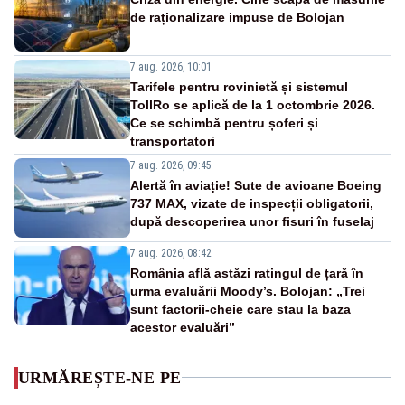
de raționalizare impuse de Bolojan
7 aug. 2026, 10:01
Tarifele pentru rovinietă și sistemul
TollRo se aplică de la 1 octombrie 2026.
Ce se schimbă pentru șoferi și
transportatori
7 aug. 2026, 09:45
Alertă în aviație! Sute de avioane Boeing
737 MAX, vizate de inspecții obligatorii,
după descoperirea unor fisuri în fuselaj
7 aug. 2026, 08:42
România află astăzi ratingul de țară în
urma evaluării Moody’s. Bolojan: „Trei
sunt factorii-cheie care stau la baza
acestor evaluări”
URMĂREȘTE-NE PE