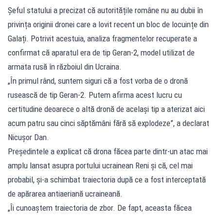
Șeful statului a precizat că autoritățile române nu au dubii în
privința originii dronei care a lovit recent un bloc de locuințe din
Galați. Potrivit acestuia, analiza fragmentelor recuperate a
confirmat că aparatul era de tip Geran-2, model utilizat de
armata rusă în războiul din Ucraina.
„În primul rând, suntem siguri că a fost vorba de o dronă
rusească de tip Geran-2. Putem afirma acest lucru cu
certitudine deoarece o altă dronă de acelaşi tip a aterizat aici
acum patru sau cinci săptămâni fără să explodeze”, a declarat
Nicușor Dan.
Președintele a explicat că drona făcea parte dintr-un atac mai
amplu lansat asupra portului ucrainean Reni și că, cel mai
probabil, și-a schimbat traiectoria după ce a fost interceptată
de apărarea antiaeriană ucraineană.
„Îi cunoaştem traiectoria de zbor. De fapt, aceasta făcea