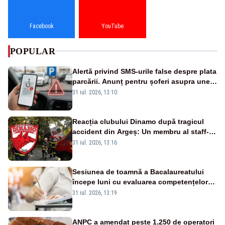
Facebook
YouTube
POPULAR
Alertă privind SMS-urile false despre plata
parcării. Anunț pentru șoferi asupra unei
noi metode de fraudă online
31 iul. 2026, 13:10
Reacția clubului Dinamo după tragicul
accident din Argeș: Un membru al staff-
ului medical a murit, antrenorul Adrian
31 iul. 2026, 13:16
Ropotan este în spital
Sesiunea de toamnă a Bacalaureatului
începe luni cu evaluarea competențelor
orale la Limba română
31 iul. 2026, 13:19
ANPC a amendat peste 1.250 de operatori