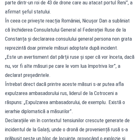
parte dintr-un roi de 43 de drone care au atacat portul Reni”, a
afirmat șeful statului.
În ceea ce privește reacția României, Nicușor Dan a subliniat
că închiderea Consulatului General al Federației Ruse de la
Constanța și declararea consulului general persona non grata
reprezintă doar primele măsuri adoptate după incident.
„Este un avertisment dat părţii ruse şi sper că vor înceta, dacă
nu, vor fi alte măsuri pe care le vom lua împotriva lor”, a
declarat președintele.
Întrebat direct dacă printre aceste măsuri s-ar putea afla
expulzarea ambasadorului rus, liderul de la Cotroceni a
răspuns: „Expulzarea ambasadorului, de exemplu. Există o
ierarhie diplomatică a măsurilor”.
Declarațiile vin în contextul tensiunilor crescute generate de
incidentul de la Galați, unde o dronă de proveniență rusă s-a
prăbușit peste un bloc de locuințe, provocând o explozie și