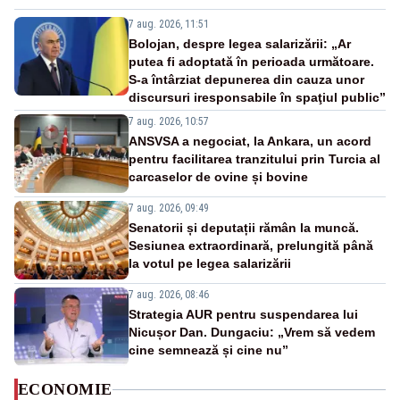
7 aug. 2026, 11:51
Bolojan, despre legea salarizării: „Ar
putea fi adoptată în perioada următoare.
S-a întârziat depunerea din cauza unor
discursuri iresponsabile în spaţiul public”
7 aug. 2026, 10:57
ANSVSA a negociat, la Ankara, un acord
pentru facilitarea tranzitului prin Turcia al
carcaselor de ovine și bovine
7 aug. 2026, 09:49
Senatorii și deputații rămân la muncă.
Sesiunea extraordinară, prelungită până
la votul pe legea salarizării
7 aug. 2026, 08:46
Strategia AUR pentru suspendarea lui
Nicușor Dan. Dungaciu: „Vrem să vedem
cine semnează și cine nu”
ECONOMIE