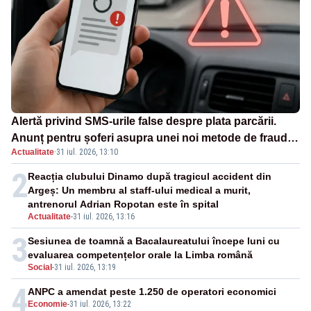
Alertă privind SMS-urile false despre plata parcării.
Anunț pentru șoferi asupra unei noi metode de fraudă
Actualitate
·
31 iul. 2026, 13:10
online
2
Reacția clubului Dinamo după tragicul accident din
Argeș: Un membru al staff-ului medical a murit,
antrenorul Adrian Ropotan este în spital
Actualitate
-
31 iul. 2026, 13:16
3
Sesiunea de toamnă a Bacalaureatului începe luni cu
evaluarea competențelor orale la Limba română
Social
-
31 iul. 2026, 13:19
4
ANPC a amendat peste 1.250 de operatori economici
Economie
-
31 iul. 2026, 13:22