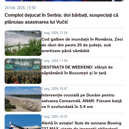
24 feb. 2026, 15:50
Complot dejucat în Serbia: doi bărbați, suspectați că
plănuiau asasinarea lui Vučić
7 aug. 2026, 12:36
Cod galben de inundații în România. Zeci
de râuri din peste 20 de județe, sub
avertizare până sâmbătă
7 aug. 2026, 11:04
DESTINAȚII DE WEEKEND: sfârșit de
săptămână în București și în țară
7 aug. 2026, 10:47
Intervenție crucială pe Dunăre pentru
salvarea Cernavodă. ANAR: Fiecare barjă
va fi scufundată în 3-4 ore
7 aug. 2026, 10:39
Alertă în aviație! Sute de avioane Boeing
737 MAX, vizate de inspecții obligatorii,