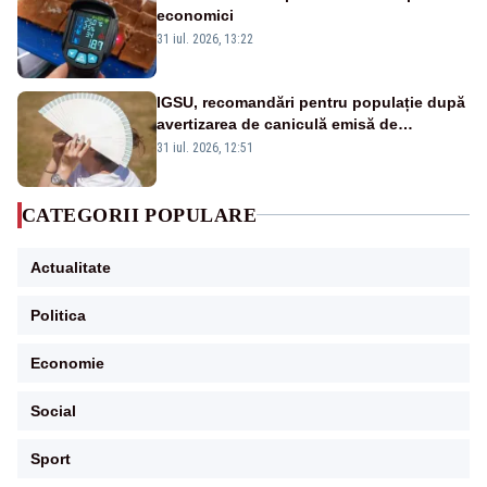
economici
31 iul. 2026, 13:22
IGSU, recomandări pentru populație după
avertizarea de caniculă emisă de
meteorologi
31 iul. 2026, 12:51
CATEGORII POPULARE
Actualitate
Politica
Economie
Social
Sport