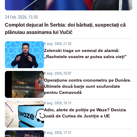
24 feb. 2026, 15:50
Complot dejucat în Serbia: doi bărbați, suspectați că
plănuiau asasinarea lui Vučić
8 aug. 2026, 21:42
Zelenski trage un semnal de alarmă:
„Rachetele voastre ar putea salva vieți”
8 aug. 2026, 20:07
Operațiune contra cronometru pe Dunăre.
Ultimele două barje sunt scufundate
pentru Cernavodă
8 aug. 2026, 18:31
Adio, alerte de poliție pe Waze? Decizia
luată de Curtea de Justiție a UE
8 aug. 2026, 17:31