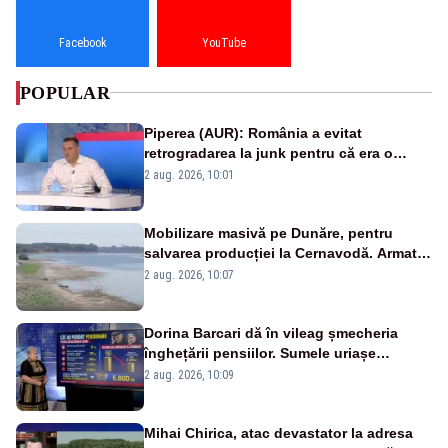
Facebook
YouTube
POPULAR
Piperea (AUR): România a evitat
retrogradarea la junk pentru că era o
catastrofă pentru bănci și fondurile de
2 aug. 2026, 10:01
pensii
Mobilizare masivă pe Dunăre, pentru
salvarea producției la Cernavodă. Armata
va detona o stâncă și va devia apa
2 aug. 2026, 10:07
fluviului - IMAGINI AERIENE
Dorina Barcari dă în vileag șmecheria
înghețării pensiilor. Sumele uriașe
pierdute de fiecare român
2 aug. 2026, 10:09
Mihai Chirica, atac devastator la adresa