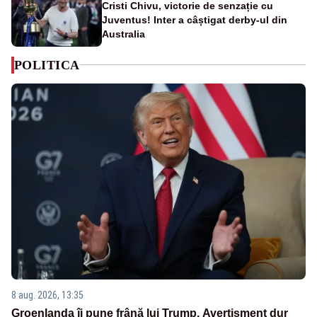
Cristi Chivu, victorie de senzație cu
Juventus! Inter a câștigat derby-ul din
Australia
POLITICA
8 aug. 2026, 13:35
Groenlanda îi pune frână lui Trump. Avertisment dur