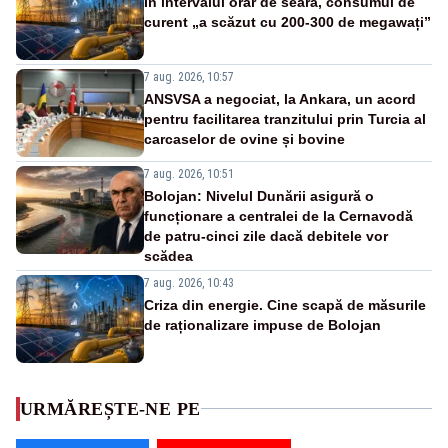
În intervalul orar de seară, consumul de
curent „a scăzut cu 200-300 de megawați”
7 aug. 2026, 10:57
ANSVSA a negociat, la Ankara, un acord
pentru facilitarea tranzitului prin Turcia al
carcaselor de ovine și bovine
7 aug. 2026, 10:51
Bolojan: Nivelul Dunării asigură o
funcționare a centralei de la Cernavodă
de patru-cinci zile dacă debitele vor
scădea
7 aug. 2026, 10:43
Criza din energie. Cine scapă de măsurile
de raționalizare impuse de Bolojan
URMĂREȘTE-NE PE