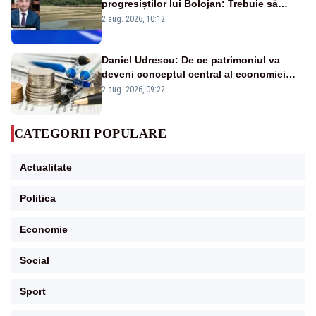
progresiștilor lui Bolojan: Trebuie să
protejăm și natura, dar nu șținem omaneii
2 aug. 2026, 10:12
în stare permanentă de alertă
Daniel Udrescu: De ce patrimoniul va
deveni conceptul central al economiei
viitoare?
2 aug. 2026, 09:22
CATEGORII POPULARE
Actualitate
Politica
Economie
Social
Sport