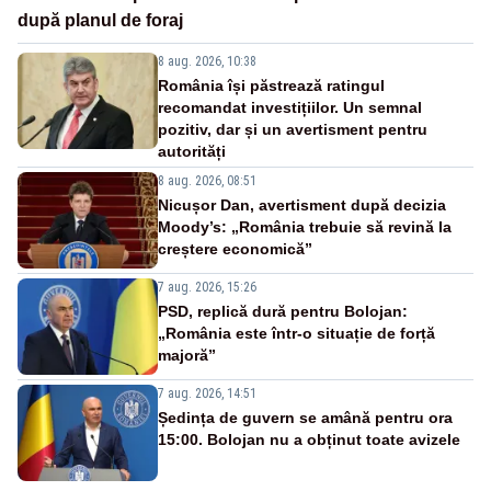
după planul de foraj
8 aug. 2026, 10:38
România își păstrează ratingul
recomandat investițiilor. Un semnal
pozitiv, dar și un avertisment pentru
autorități
8 aug. 2026, 08:51
Nicușor Dan, avertisment după decizia
Moody’s: „România trebuie să revină la
creștere economică”
7 aug. 2026, 15:26
PSD, replică dură pentru Bolojan:
„România este într-o situație de forță
majoră”
7 aug. 2026, 14:51
Ședința de guvern se amână pentru ora
15:00. Bolojan nu a obținut toate avizele