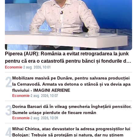
Piperea (AUR): România a evitat retrogradarea la junk
pentru că era o catastrofă pentru bănci și fondurile de
Economie
·
2 aug. 2026, 10:01
pensii
2
Mobilizare masivă pe Dunăre, pentru salvarea producției
la Cernavodă. Armata va detona o stâncă și va devia apa
fluviului - IMAGINI AERIENE
Economie
-
2 aug. 2026, 10:07
3
Dorina Barcari dă în vileag șmecheria înghețării pensiilor.
Sumele uriașe pierdute de fiecare român
Economie
-
2 aug. 2026, 10:09
4
Mihai Chirica, atac devastator la adresa progresiștilor lui
Bolojan: Trebuie să protejăm și natura, dar nu șținem