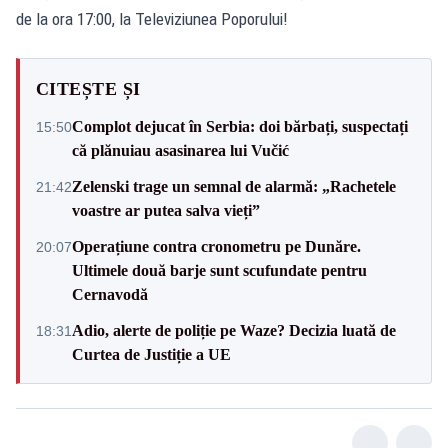
de la ora 17:00, la Televiziunea Poporului!
CITEȘTE ȘI
Complot dejucat în Serbia: doi bărbați, suspectați
15:50
că plănuiau asasinarea lui Vučić
Zelenski trage un semnal de alarmă: „Rachetele
21:42
voastre ar putea salva vieți”
Operațiune contra cronometru pe Dunăre.
20:07
Ultimele două barje sunt scufundate pentru
Cernavodă
Adio, alerte de poliție pe Waze? Decizia luată de
18:31
Curtea de Justiție a UE