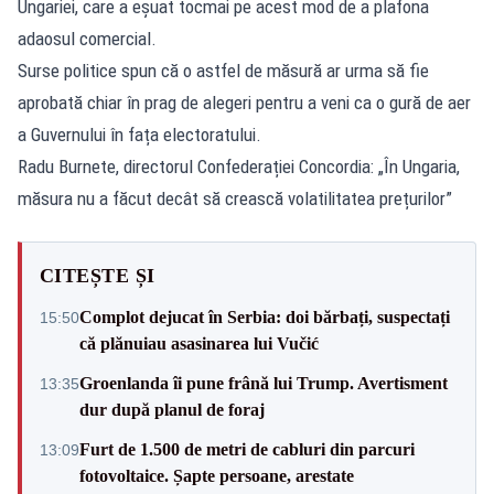
Ungariei, care a eșuat tocmai pe acest mod de a plafona
adaosul comercial.
Surse politice spun că o astfel de măsură ar urma să fie
aprobată chiar în prag de alegeri pentru a veni ca o gură de aer
a Guvernului în fața electoratului.
Radu Burnete, directorul Confederației Concordia: „În Ungaria,
măsura nu a făcut decât să crească volatilitatea prețurilor”
CITEȘTE ȘI
Complot dejucat în Serbia: doi bărbați, suspectați
15:50
că plănuiau asasinarea lui Vučić
Groenlanda îi pune frână lui Trump. Avertisment
13:35
dur după planul de foraj
Furt de 1.500 de metri de cabluri din parcuri
13:09
fotovoltaice. Șapte persoane, arestate