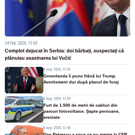
24 feb. 2026, 15:50
Complot dejucat în Serbia: doi bărbați, suspectați că
plănuiau asasinarea lui Vučić
8 aug. 2026, 13:35
Groenlanda îi pune frână lui Trump.
Avertisment dur după planul de foraj
8 aug. 2026, 13:09
Furt de 1.500 de metri de cabluri din
parcuri fotovoltaice. Șapte persoane,
arestate
8 aug. 2026, 12:46
Dan Petrescu a spus ce nu merge la CFR