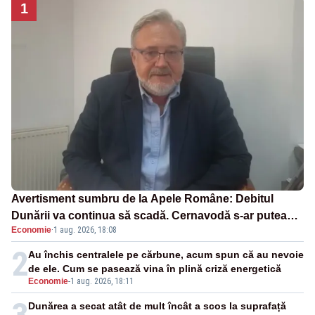
1
Avertisment sumbru de la Apele Române: Debitul
Dunării va continua să scadă. Cernavodă s-ar putea
Economie
·
1 aug. 2026, 18:08
închide în 4 zile
2
Au închis centralele pe cărbune, acum spun că au nevoie
de ele. Cum se pasează vina în plină criză energetică
Economie
-
1 aug. 2026, 18:11
Dunărea a secat atât de mult încât a scos la suprafață