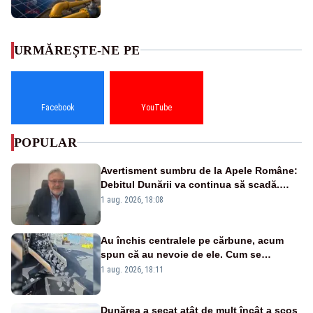
URMĂREȘTE-NE PE
Facebook
YouTube
POPULAR
Avertisment sumbru de la Apele Române:
Debitul Dunării va continua să scadă.
Cernavodă s-ar putea închide în 4 zile
1 aug. 2026, 18:08
Au închis centralele pe cărbune, acum
spun că au nevoie de ele. Cum se
pasează vina în plină criză energetică
1 aug. 2026, 18:11
Dunărea a secat atât de mult încât a scos