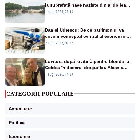
la suprafață nave naziste din al doilea
război mondial
1 aug. 2026, 23:10
Daniel Udrescu: De ce patrimoniul va
deveni conceptul central al economiei
viitoare?
2 aug. 2026, 09:22
Lovitură după lovitură pentru blonda lui
Coldea în dosarul drogurilor. Alessia
Păcuraru explică decizia magistraților
1 aug. 2026, 14:39
CATEGORII POPULARE
Actualitate
Politica
Economie