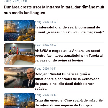
7 aug. 2026, 14:03
Dunărea crește ușor la intrarea în țară, dar rămâne mult
sub media lunii august
7 aug. 2026, 13:02
În intervalul orar de seară, consumul de
curent „a scăzut cu 200-300 de megawați”
7 aug. 2026, 10:57
ANSVSA a negociat, la Ankara, un acord
pentru facilitarea tranzitului prin Turcia al
carcaselor de ovine și bovine
7 aug. 2026, 10:51
Bolojan: Nivelul Dunării asigură o
funcționare a centralei de la Cernavodă
de patru-cinci zile dacă debitele vor
scădea
7 aug. 2026, 10:43
Criza din energie. Cine scapă de măsurile
de raționalizare impuse de Bolojan