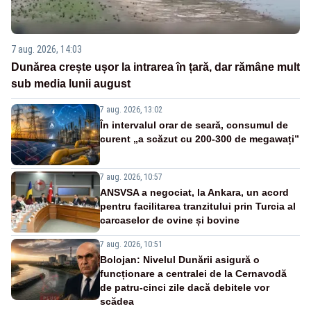
7 aug. 2026, 14:03
Dunărea crește ușor la intrarea în țară, dar rămâne mult
sub media lunii august
7 aug. 2026, 13:02
În intervalul orar de seară, consumul de
curent „a scăzut cu 200-300 de megawați”
7 aug. 2026, 10:57
ANSVSA a negociat, la Ankara, un acord
pentru facilitarea tranzitului prin Turcia al
carcaselor de ovine și bovine
7 aug. 2026, 10:51
Bolojan: Nivelul Dunării asigură o
funcționare a centralei de la Cernavodă
de patru-cinci zile dacă debitele vor
scădea