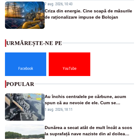
7 aug. 2026, 10:43
Criza din energie. Cine scapă de măsurile
de raționalizare impuse de Bolojan
URMĂREȘTE-NE PE
Facebook
YouTube
POPULAR
Au închis centralele pe cărbune, acum
spun că au nevoie de ele. Cum se
pasează vina în plină criză energetică
1 aug. 2026, 18:11
Dunărea a secat atât de mult încât a scos
la suprafață nave naziste din al doilea