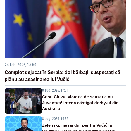
24 feb. 2026, 15:50
Complot dejucat în Serbia: doi bărbați, suspectați că
plănuiau asasinarea lui Vučić
8 aug. 2026, 17:31
Cristi Chivu, victorie de senzație cu
Juventus! Inter a câștigat derby-ul din
Australia
8 aug. 2026, 16:39
Zelenski, mesaj dur pentru Vučić la
Belgrad: „Ucraina nu are timp pentru