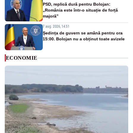
PSD, replică dură pentru Bolojan:
„România este într-o situație de forță
majoră”
7 aug. 2026, 14:51
Ședința de guvern se amână pentru ora
15:00. Bolojan nu a obținut toate avizele
ECONOMIE