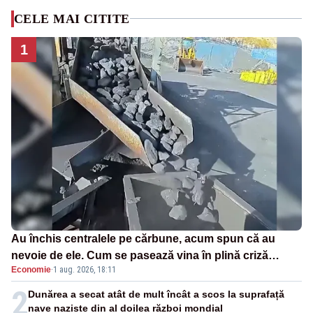
CELE MAI CITITE
1
Au închis centralele pe cărbune, acum spun că au
nevoie de ele. Cum se pasează vina în plină criză
Economie
·
1 aug. 2026, 18:11
energetică
2
Dunărea a secat atât de mult încât a scos la suprafață
nave naziste din al doilea război mondial