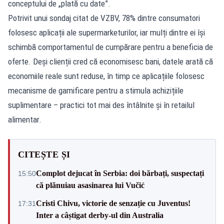
conceptului de „plată cu date”.
Potrivit unui sondaj citat de VZBV, 78% dintre consumatori
folosesc aplicații ale supermarketurilor, iar mulți dintre ei își
schimbă comportamentul de cumpărare pentru a beneficia de
oferte. Deși clienții cred că economisesc bani, datele arată că
economiile reale sunt reduse, în timp ce aplicațiile folosesc
mecanisme de gamificare pentru a stimula achizițiile
suplimentare – practici tot mai des întâlnite și în retailul
alimentar.
CITEȘTE ȘI
Complot dejucat în Serbia: doi bărbați, suspectați
15:50
că plănuiau asasinarea lui Vučić
Cristi Chivu, victorie de senzație cu Juventus!
17:31
Inter a câștigat derby-ul din Australia