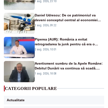
război mondial
1 aug. 2026, 23:10
Daniel Udrescu: De ce patrimoniul va
deveni conceptul central al economiei
viitoare?
2 aug. 2026, 09:22
Piperea (AUR): România a evitat
retrogradarea la junk pentru că era o
catastrofă pentru bănci și fondurile de
2 aug. 2026, 10:01
pensii
Avertisment sumbru de la Apele Române:
Debitul Dunării va continua să scadă.
Cernavodă s-ar putea închide în 4 zile
1 aug. 2026, 18:08
CATEGORII POPULARE
Actualitate