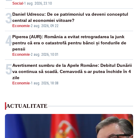
Social
-
1 aug. 2026, 23:10
3
Daniel Udrescu: De ce patrimoniul va deveni conceptul
central al economiei viitoare?
Economie
-
2 aug. 2026, 09:22
4
Piperea (AUR): România a evitat retrogradarea la junk
pentru că era o catastrofă pentru bănci și fondurile de
pensii
Economie
-
2 aug. 2026, 10:01
5
Avertisment sumbru de la Apele Române: Debitul Dunării
va continua să scadă. Cernavodă s-ar putea închide în 4
zile
Economie
-
1 aug. 2026, 18:08
ACTUALITATE