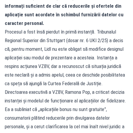
informați suficient de clar că reducerile și ofertele din
aplicație sunt acordate în schimbul furnizării datelor cu
caracter personal.
Procesul a fost însă pierdut în primă instanță. Tribunalul
Regional Superior din Stuttgart (dosar nr. 6 UKl 2/25) a decis
că, pentru moment, Lidl nu este obligat să modifice designul
aplicației sau modul de prezentare a acesteia. Instanța a
respins acțiunea VZBV, dar a recunoscut că situația juridică
este neclară și a admis apelul, ceea ce deschide posibilitatea
ca speța să ajungă la Curtea Federală de Justiție.
Directoarea executivă a VZBV, Ramona Pop, a criticat decizia
instanței și modelul de funcționare al aplicațiilor de fidelizare.
Ea a subliniat că „aplicațiile bonus nu sunt gratuite”,
consumatorii plătind reducerile prin divulgarea datelor
personale, și a cerut clarificarea la cel mai înalt nivel juridic a