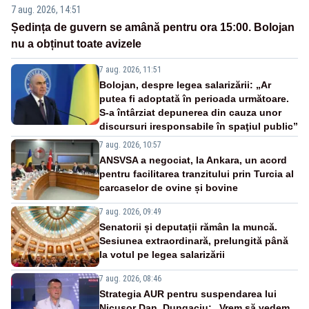
7 aug. 2026, 14:51
Ședința de guvern se amână pentru ora 15:00. Bolojan
nu a obținut toate avizele
7 aug. 2026, 11:51
Bolojan, despre legea salarizării: „Ar
putea fi adoptată în perioada următoare.
S-a întârziat depunerea din cauza unor
discursuri iresponsabile în spaţiul public”
7 aug. 2026, 10:57
ANSVSA a negociat, la Ankara, un acord
pentru facilitarea tranzitului prin Turcia al
carcaselor de ovine și bovine
7 aug. 2026, 09:49
Senatorii și deputații rămân la muncă.
Sesiunea extraordinară, prelungită până
la votul pe legea salarizării
7 aug. 2026, 08:46
Strategia AUR pentru suspendarea lui
Nicușor Dan. Dungaciu: „Vrem să vedem