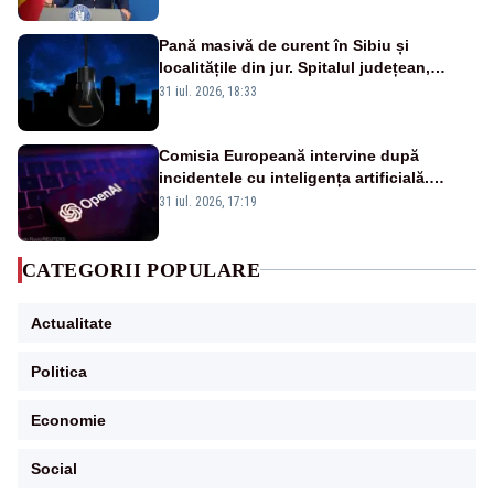
VIDEO
Pană masivă de curent în Sibiu și
localitățile din jur. Spitalul județean,
semafoarele, rețelele de telefonie, grav
31 iul. 2026, 18:33
afectate
Comisia Europeană intervine după
incidentele cu inteligența artificială.
OpenAI și Anthropic, vizate
31 iul. 2026, 17:19
CATEGORII POPULARE
Actualitate
Politica
Economie
Social