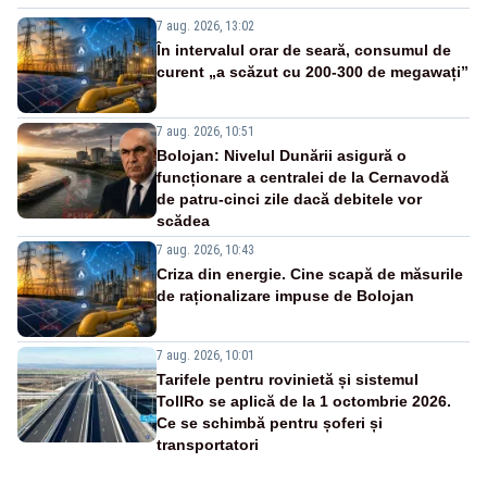
7 aug. 2026, 13:02
În intervalul orar de seară, consumul de
curent „a scăzut cu 200-300 de megawați”
7 aug. 2026, 10:51
Bolojan: Nivelul Dunării asigură o
funcționare a centralei de la Cernavodă
de patru-cinci zile dacă debitele vor
scădea
7 aug. 2026, 10:43
Criza din energie. Cine scapă de măsurile
de raționalizare impuse de Bolojan
7 aug. 2026, 10:01
Tarifele pentru rovinietă și sistemul
TollRo se aplică de la 1 octombrie 2026.
Ce se schimbă pentru șoferi și
transportatori