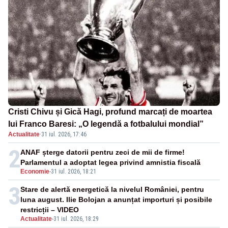
Cristi Chivu și Gică Hagi, profund marcați de moartea
lui Franco Baresi: „O legendă a fotbalului mondial”
Actualitate
·
31 iul. 2026, 17:46
2
ANAF șterge datorii pentru zeci de mii de firme!
Parlamentul a adoptat legea privind amnistia fiscală
Economie
-
31 iul. 2026, 18:21
3
Stare de alertă energetică la nivelul României, pentru
luna august. Ilie Bolojan a anunțat importuri și posibile
restricții – VIDEO
Actualitate
-
31 iul. 2026, 18:29