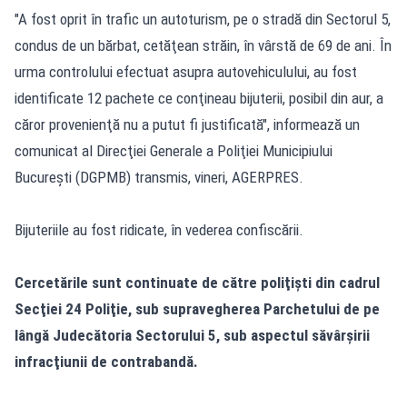
"A fost oprit în trafic un autoturism, pe o stradă din Sectorul 5,
condus de un bărbat, cetăţean străin, în vârstă de 69 de ani. În
urma controlului efectuat asupra autovehiculului, au fost
identificate 12 pachete ce conţineau bijuterii, posibil din aur, a
căror provenienţă nu a putut fi justificată", informează un
comunicat al Direcţiei Generale a Poliţiei Municipiului
Bucureşti (DGPMB) transmis, vineri, AGERPRES.
Bijuteriile au fost ridicate, în vederea confiscării.
Cercetările sunt continuate de către poliţişti din cadrul
Secţiei 24 Poliţie, sub supravegherea Parchetului de pe
lângă Judecătoria Sectorului 5, sub aspectul săvârşirii
infracţiunii de contrabandă.