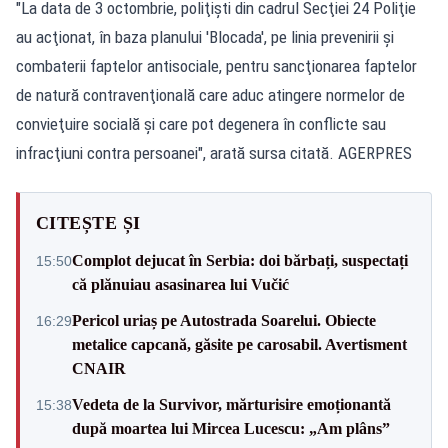
"La data de 3 octombrie, poliţişti din cadrul Secţiei 24 Poliţie
au acţionat, în baza planului 'Blocada', pe linia prevenirii şi
combaterii faptelor antisociale, pentru sancţionarea faptelor
de natură contravenţională care aduc atingere normelor de
convieţuire socială şi care pot degenera în conflicte sau
infracţiuni contra persoanei", arată sursa citată. AGERPRES
CITEȘTE ȘI
Complot dejucat în Serbia: doi bărbați, suspectați
15:50
că plănuiau asasinarea lui Vučić
Pericol uriaș pe Autostrada Soarelui. Obiecte
16:29
metalice capcană, găsite pe carosabil. Avertisment
CNAIR
Vedeta de la Survivor, mărturisire emoționantă
15:38
după moartea lui Mircea Lucescu: „Am plâns”