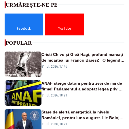
URMĂREȘTE-NE PE
Facebook
YouTube
POPULAR
Cristi Chivu și Gică Hagi, profund marcați
de moartea lui Franco Baresi: „O legendă
a fotbalului mondial”
31 iul. 2026, 17:46
ANAF șterge datorii pentru zeci de mii de
firme! Parlamentul a adoptat legea privind
amnistia fiscală
31 iul. 2026, 18:21
Stare de alertă energetică la nivelul
României, pentru luna august. Ilie Bolojan
a anunțat importuri și posibile restricții –
31 iul. 2026, 18:29