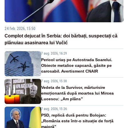
24 feb. 2026, 15:50
Complot dejucat în Serbia: doi bărbați, suspectați că
plănuiau asasinarea lui Vučić
7 aug. 2026, 16:29
Pericol uriaș pe Autostrada Soarelui.
Obiecte metalice capcană, găsite pe
carosabil. Avertisment CNAIR
7 aug. 2026, 15:38
Vedeta de la Survivor, mărturisire
emoționantă după moartea lui Mircea
Lucescu: „Am plâns”
7 aug. 2026, 15:26
PSD, replică dură pentru Bolojan:
„România este într-o situație de forță
majoră”