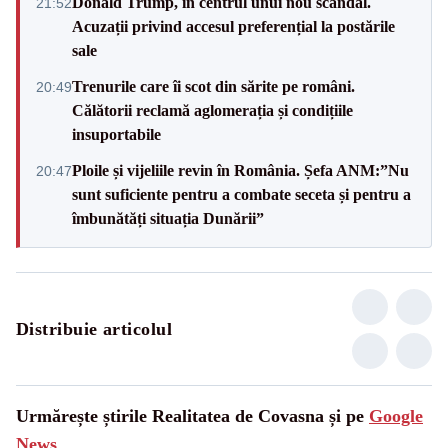
Donald Trump, în centrul unui nou scandal.
21:52
Acuzații privind accesul preferențial la postările
sale
Trenurile care îi scot din sărite pe români.
20:49
Călătorii reclamă aglomerația și condițiile
insuportabile
Ploile și vijeliile revin în România. Șefa ANM:”Nu
20:47
sunt suficiente pentru a combate seceta și pentru a
îmbunătăți situația Dunării”
Distribuie articolul
Urmărește știrile Realitatea de Covasna și pe
Google
News