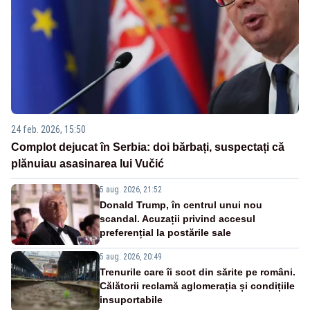
24 feb. 2026, 15:50
Complot dejucat în Serbia: doi bărbați, suspectați că
plănuiau asasinarea lui Vučić
5 aug. 2026, 21:52
Donald Trump, în centrul unui nou
scandal. Acuzații privind accesul
preferențial la postările sale
5 aug. 2026, 20:49
Trenurile care îi scot din sărite pe români.
Călătorii reclamă aglomerația și condițiile
insuportabile