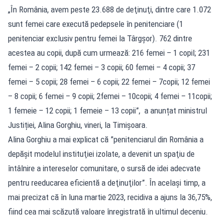
„În România, avem peste 23.688 de deţinuţi, dintre care 1.072
sunt femei care execută pedepsele în penitenciare (1
penitenciar exclusiv pentru femei la Târgşor). 762 dintre
acestea au copii, după cum urmează: 216 femei – 1 copil; 231
femei – 2 copii; 142 femei – 3 copii; 60 femei – 4 copii; 37
femei – 5 copii; 28 femei – 6 copii; 22 femei – 7copii; 12 femei
– 8 copii; 6 femei – 9 copii; 2femei – 10copii; 4 femei – 11copii;
1 femeie – 12 copii; 1 femeie – 13 copii”, a anunțat ministrul
Justiției, Alina Gorghiu, vineri, la Timișoara.
Alina Gorghiu a mai explicat că ”penitenciarul din România a
depăşit modelul instituţiei izolate, a devenit un spaţiu de
întâlnire a intereselor comunitare, o sursă de idei adecvate
pentru reeducarea eficientă a deţinuţilor”. În același timp, a
mai precizat că în luna martie 2023, recidiva a ajuns la 36,75%,
fiind cea mai scăzută valoare înregistrată în ultimul deceniu.