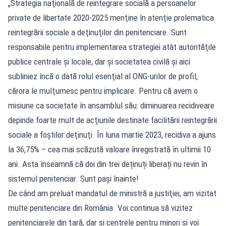
„Strategia naţională de reintegrare socială a persoanelor
private de libertate 2020-2025 menţine în atenţie prolematica
reintegrării sociale a deţinuţilor din penitenciare. Sunt
responsabile pentru implementarea strategiei atât autorităţile
publice centrale şi locale, dar şi societatea civilă şi aici
subliniez încă o dată rolul esenţial al ONG-urilor de profil,
cărora le mulţumesc pentru implicare. Pentru că avem o
misiune ca societate în ansamblul său: diminuarea recidiveare
depinde foarte mult de acţiunile destinate facilitării reintegrării
sociale a foştilor deţinuţi. În luna martie 2023, recidiva a ajuns
la 36,75% – cea mai scăzută valoare înregistrată în ultimii 10
ani. Asta înseamnă că doi din trei deținuți liberați nu revin în
sistemul penitenciar. Sunt pași înainte!
De când am preluat mandatul de ministră a justiţiei, am vizitat
multe penitenciare din România. Voi continua să vizitez
penitenciarele din ţară, dar şi centrele pentru minori şi voi