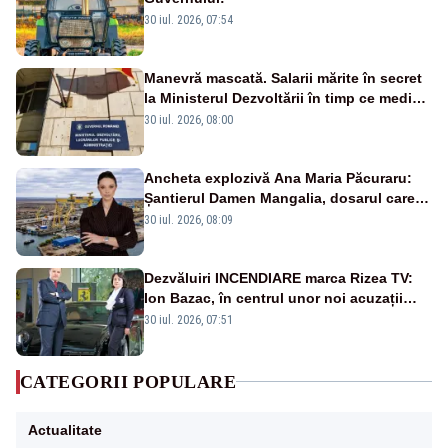
30 iul. 2026, 07:54
Manevră mascată. Salarii mărite în secret
la Ministerul Dezvoltării în timp ce medicii
ies în stradă
30 iul. 2026, 08:00
Ancheta explozivă Ana Maria Păcuraru:
Șantierul Damen Mangalia, dosarul care
scufundă apărarea României
30 iul. 2026, 08:09
Dezvăluiri INCENDIARE marca Rizea TV:
Ion Bazac, în centrul unor noi acuzații
publice
30 iul. 2026, 07:51
CATEGORII POPULARE
Actualitate