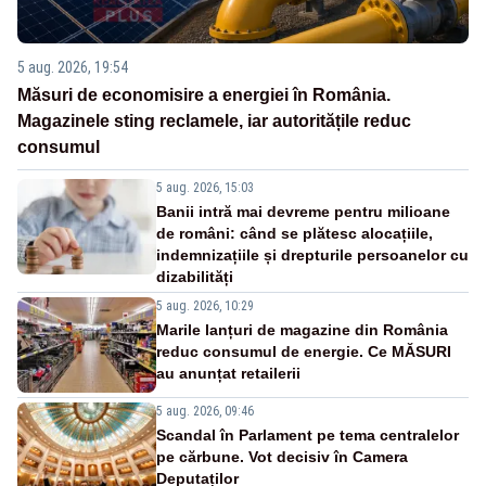
5 aug. 2026, 19:54
Măsuri de economisire a energiei în România.
Magazinele sting reclamele, iar autoritățile reduc
consumul
5 aug. 2026, 15:03
Banii intră mai devreme pentru milioane
de români: când se plătesc alocațiile,
indemnizațiile și drepturile persoanelor cu
dizabilități
5 aug. 2026, 10:29
Marile lanțuri de magazine din România
reduc consumul de energie. Ce MĂSURI
au anunțat retailerii
5 aug. 2026, 09:46
Scandal în Parlament pe tema centralelor
pe cărbune. Vot decisiv în Camera
Deputaților