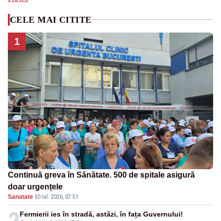
CELE MAI CITITE
1
Continuă greva în Sănătate. 500 de spitale asigură
doar urgențele
Sanatate
·
30 iul. 2026, 07:51
2
Fermierii ies în stradă, astăzi, în fața Guvernului!