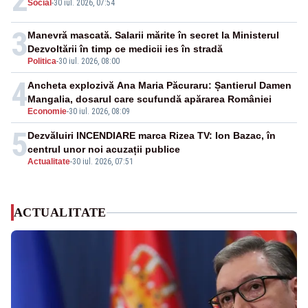
Social
-
30 iul. 2026, 07:54
3
Manevră mascată. Salarii mărite în secret la Ministerul
Dezvoltării în timp ce medicii ies în stradă
Politica
-
30 iul. 2026, 08:00
4
Ancheta explozivă Ana Maria Păcuraru: Șantierul Damen
Mangalia, dosarul care scufundă apărarea României
Economie
-
30 iul. 2026, 08:09
5
Dezvăluiri INCENDIARE marca Rizea TV: Ion Bazac, în
centrul unor noi acuzații publice
Actualitate
-
30 iul. 2026, 07:51
ACTUALITATE