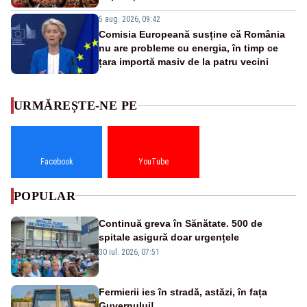
5 aug. 2026, 09:42
Comisia Europeană susține că România
nu are probleme cu energia, în timp ce
țara importă masiv de la patru vecini
URMĂREȘTE-NE PE
Facebook
YouTube
POPULAR
Continuă greva în Sănătate. 500 de
spitale asigură doar urgențele
30 iul. 2026, 07:51
Fermierii ies în stradă, astăzi, în fața
Guvernului!