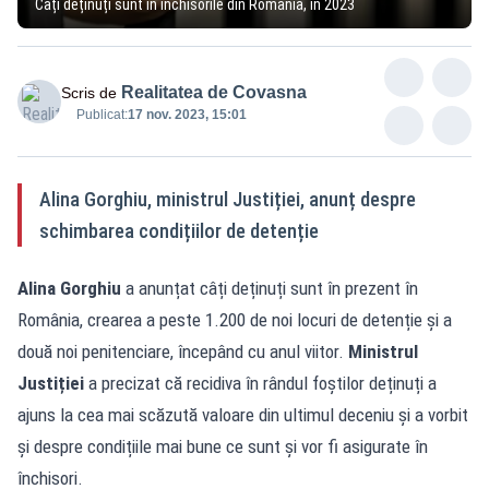
Câți deținuți sunt în închisorile din România, în 2023
Realitatea de Covasna
Scris de
Publicat:
17 nov. 2023, 15:01
Alina Gorghiu, ministrul Justiției, anunț despre
schimbarea condițiilor de detenție
Alina Gorghiu
a anunțat câți deținuți sunt în prezent în
România, crearea a peste 1.200 de noi locuri de detenție și a
două noi penitenciare, începând cu anul viitor.
Ministrul
Justiției
a precizat că recidiva în rândul foștilor deținuți a
ajuns la cea mai scăzută valoare din ultimul deceniu și a vorbit
și despre condițiile mai bune ce sunt și vor fi asigurate în
închisori.