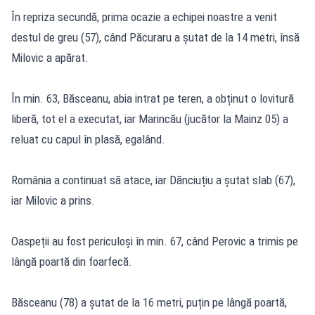
În repriza secundă, prima ocazie a echipei noastre a venit
destul de greu (57), când Păcuraru a șutat de la 14 metri, însă
Milovic a apărat.
În min. 63, Băsceanu, abia intrat pe teren, a obținut o lovitură
liberă, tot el a executat, iar Marincău (jucător la Mainz 05) a
reluat cu capul în plasă, egalând.
România a continuat să atace, iar Dănciuțiu a șutat slab (67),
iar Milovic a prins.
Oaspeții au fost periculoși în min. 67, când Perovic a trimis pe
lângă poartă din foarfecă.
Băsceanu (78) a șutat de la 16 metri, puțin pe lângă poartă,