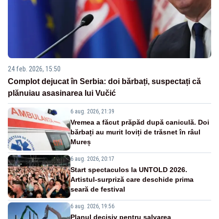
24 feb. 2026, 15:50
Complot dejucat în Serbia: doi bărbați, suspectați că
plănuiau asasinarea lui Vučić
6 aug. 2026, 21:39
Vremea a făcut prăpăd după caniculă. Doi
bărbați au murit loviți de trăsnet în râul
Mureș
6 aug. 2026, 20:17
Start spectaculos la UNTOLD 2026.
Artistul-surpriză care deschide prima
seară de festival
6 aug. 2026, 19:56
Planul decisiv pentru salvarea