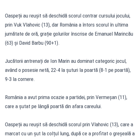
Oaspeții au reușit să deschidă scorul contrar cursului jocului,
prin Vuk Vlahovic (13), dar România a întors scorul în ultima
jumătate de oră, grație golurilor înscrise de Emanuel Marincău
(63) și David Barbu (90+1).
Jucătorii antrenați de Ion Marin au dominat categoric jocul,
având o posesie netă, 22-4 la șuturi la poartă (8-1 pe poartă),
9-3 la cornere.
România a avut prima ocazie a partidei, prin Vermeșan (11),
care a șutat pe lângă poartă din afara careului.
Oaspeții au reușit să deschidă scorul prin Vlahovic (13), care a
marcat cu un șut la colțul lung, după ce a profitat o greșeală a