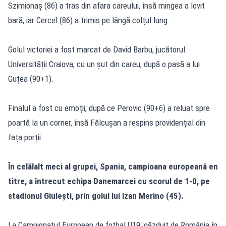
Szimionaș (86) a tras din afara careului, însă mingea a lovit
bară, iar Cercel (86) a trimis pe lângă colțul lung.
Golul victoriei a fost marcat de David Barbu, jucătorul
Universității Craiova, cu un șut din careu, după o pasă a lui
Guțea (90+1).
Finalul a fost cu emoții, după ce Perovic (90+6) a reluat spre
poartă la un corner, însă Fălcușan a respins providențial din
fața porții.
În celălalt meci al grupei, Spania, campioana europeană en
titre, a întrecut echipa Danemarcei cu scorul de 1-0, pe
stadionul Giulești, prin golul lui Izan Merino (45).
La Campionatul European de fotbal U19, găzduit de România în