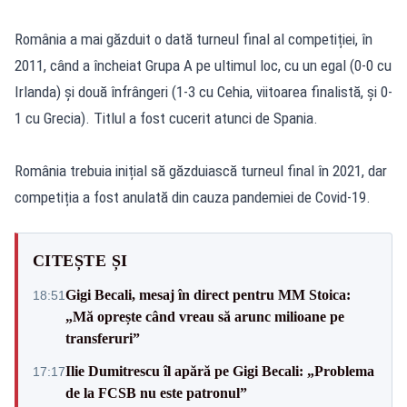
România a mai găzduit o dată turneul final al competiției, în
2011, când a încheiat Grupa A pe ultimul loc, cu un egal (0-0 cu
Irlanda) și două înfrângeri (1-3 cu Cehia, viitoarea finalistă, și 0-
1 cu Grecia). Titlul a fost cucerit atunci de Spania.
România trebuia inițial să găzduiască turneul final în 2021, dar
competiția a fost anulată din cauza pandemiei de Covid-19.
CITEȘTE ȘI
Gigi Becali, mesaj în direct pentru MM Stoica:
18:51
„Mă oprește când vreau să arunc milioane pe
transferuri”
Ilie Dumitrescu îl apără pe Gigi Becali: „Problema
17:17
de la FCSB nu este patronul”