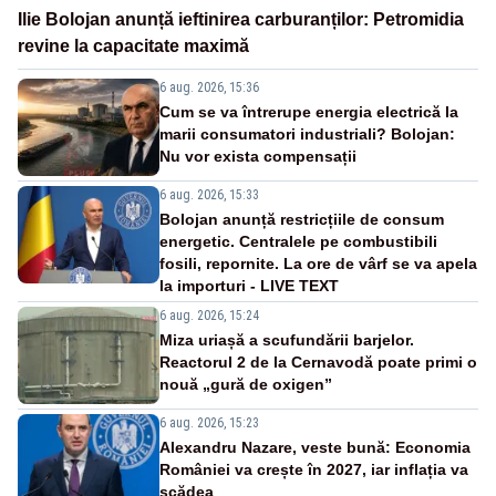
Ilie Bolojan anunță ieftinirea carburanților: Petromidia
revine la capacitate maximă
6 aug. 2026, 15:36
Cum se va întrerupe energia electrică la
marii consumatori industriali? Bolojan:
Nu vor exista compensații
6 aug. 2026, 15:33
Bolojan anunță restricțiile de consum
energetic. Centralele pe combustibili
fosili, repornite. La ore de vârf se va apela
la importuri - LIVE TEXT
6 aug. 2026, 15:24
Miza uriașă a scufundării barjelor.
Reactorul 2 de la Cernavodă poate primi o
nouă „gură de oxigen”
6 aug. 2026, 15:23
Alexandru Nazare, veste bună: Economia
României va crește în 2027, iar inflația va
scădea