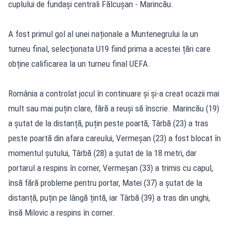
cuplului de fundași centrali Fălcușan - Marincău.
A fost primul gol al unei naționale a Muntenegrului la un
turneu final, selecționata U19 fiind prima a acestei țări care
obține calificarea la un turneu final UEFA.
România a controlat jocul în continuare și și-a creat ocazii mai
mult sau mai puțin clare, fără a reuși să înscrie. Marincău (19)
a șutat de la distanță, puțin peste poartă, Târbă (23) a tras
peste poartă din afara careului, Vermeșan (23) a fost blocat în
momentul șutului, Târbă (28) a șutat de la 18 metri, dar
portarul a respins în corner, Vermeșan (33) a trimis cu capul,
însă fără probleme pentru portar, Matei (37) a șutat de la
distanță, puțin pe lângă țintă, iar Târbă (39) a tras din unghi,
însă Milovic a respins în corner.