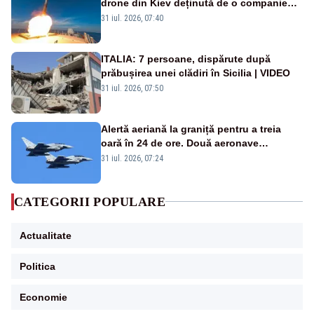
drone din Kiev deținută de o companie
americană, distrusă de o rachetă
31 iul. 2026, 07:40
rusească
ITALIA: 7 persoane, dispărute după
prăbușirea unei clădiri în Sicilia | VIDEO
31 iul. 2026, 07:50
Alertă aeriană la graniță pentru a treia
oară în 24 de ore. Două aeronave
Eurofighter britanice au fost ridicate de la
31 iul. 2026, 07:24
sol
CATEGORII POPULARE
Actualitate
Politica
Economie