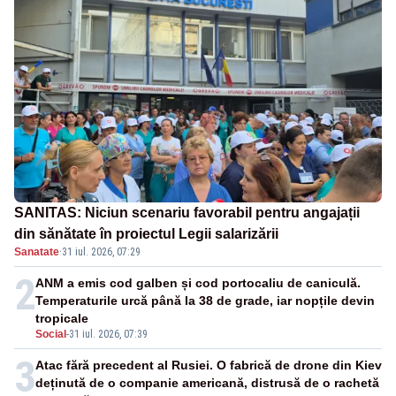
SANITAS: Niciun scenariu favorabil pentru angajații
din sănătate în proiectul Legii salarizării
Sanatate
·
31 iul. 2026, 07:29
2
ANM a emis cod galben și cod portocaliu de caniculă.
Temperaturile urcă până la 38 de grade, iar nopțile devin
tropicale
Social
-
31 iul. 2026, 07:39
3
Atac fără precedent al Rusiei. O fabrică de drone din Kiev
deținută de o companie americană, distrusă de o rachetă