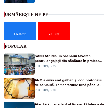
URMĂREȘTE-NE PE
Facebook
YouTube
POPULAR
SANITAS: Niciun scenariu favorabil
pentru angajații din sănătate în proiectul
Legii salarizării
31 iul. 2026, 07:29
ANM a emis cod galben și cod portocaliu
de caniculă. Temperaturile urcă până la 38
de grade, iar nopțile devin tropicale
31 iul. 2026, 07:39
Atac fără precedent al Rusiei. O fabrică de