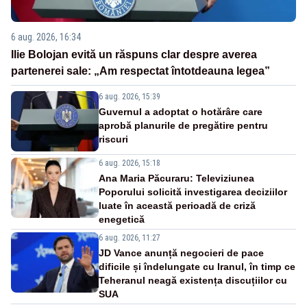
6 aug. 2026, 16:34
Ilie Bolojan evită un răspuns clar despre averea
partenerei sale: „Am respectat întotdeauna legea”
6 aug. 2026, 15:39
Guvernul a adoptat o hotărâre care
aprobă planurile de pregătire pentru
riscuri
6 aug. 2026, 15:18
Ana Maria Păcuraru: Televiziunea
Poporului solicită investigarea deciziilor
luate în această perioadă de criză
enegetică
6 aug. 2026, 11:27
JD Vance anunță negocieri de pace
dificile și îndelungate cu Iranul, în timp ce
Teheranul neagă existența discuțiilor cu
SUA