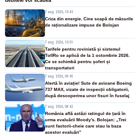
debitele vor scădea
7 aug. 2026, 10:43
Criza din energie. Cine scapă de măsurile
de raționalizare impuse de Bolojan
7 aug. 2026, 10:01
Tarifele pentru rovinietă și sistemul
TollRo se aplică de la 1 octombrie 2026.
Ce se schimbă pentru șoferi și
transportatori
7 aug. 2026, 09:45
Alertă în aviație! Sute de avioane Boeing
737 MAX, vizate de inspecții obligatorii,
după descoperirea unor fisuri în fuselaj
7 aug. 2026, 08:42
România află astăzi ratingul de țară în
urma evaluării Moody’s. Bolojan: „Trei
sunt factorii-cheie care stau la baza
acestor evaluări”