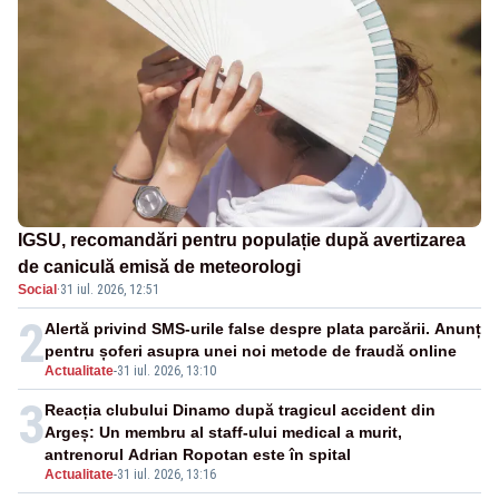
IGSU, recomandări pentru populație după avertizarea
de caniculă emisă de meteorologi
Social
·
31 iul. 2026, 12:51
2
Alertă privind SMS-urile false despre plata parcării. Anunț
pentru șoferi asupra unei noi metode de fraudă online
Actualitate
-
31 iul. 2026, 13:10
3
Reacția clubului Dinamo după tragicul accident din
Argeș: Un membru al staff-ului medical a murit,
antrenorul Adrian Ropotan este în spital
Actualitate
-
31 iul. 2026, 13:16