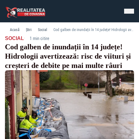
Acasă
Știri
Social
Cod galben de inundații în 14 județe! Hidrologii avertizează: risc de viituri și creșteri de debite pe mai multe râuri
·
SOCIAL
1 min citire
Cod galben de inundații în 14 județe!
Hidrologii avertizează: risc de viituri și
creșteri de debite pe mai multe râuri