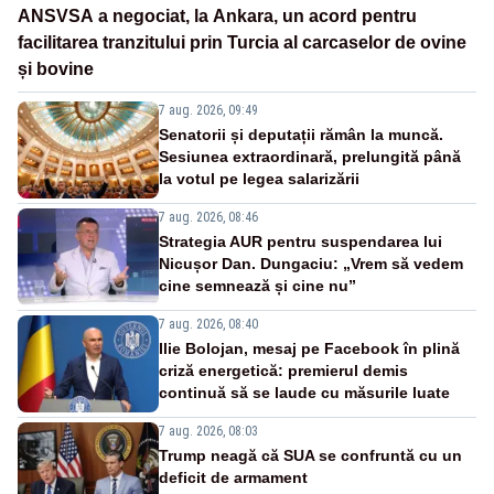
ANSVSA a negociat, la Ankara, un acord pentru
facilitarea tranzitului prin Turcia al carcaselor de ovine
și bovine
7 aug. 2026, 09:49
Senatorii și deputații rămân la muncă.
Sesiunea extraordinară, prelungită până
la votul pe legea salarizării
7 aug. 2026, 08:46
Strategia AUR pentru suspendarea lui
Nicușor Dan. Dungaciu: „Vrem să vedem
cine semnează și cine nu”
7 aug. 2026, 08:40
Ilie Bolojan, mesaj pe Facebook în plină
criză energetică: premierul demis
continuă să se laude cu măsurile luate
7 aug. 2026, 08:03
Trump neagă că SUA se confruntă cu un
deficit de armament