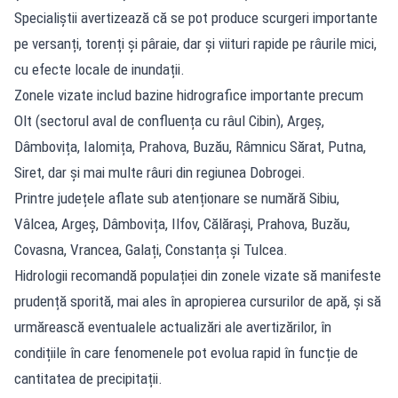
Specialiștii avertizează că se pot produce scurgeri importante
pe versanți, torenți și pâraie, dar și viituri rapide pe râurile mici,
cu efecte locale de inundații.
Zonele vizate includ bazine hidrografice importante precum
Olt (sectorul aval de confluența cu râul Cibin), Argeș,
Dâmbovița, Ialomița, Prahova, Buzău, Râmnicu Sărat, Putna,
Siret, dar și mai multe râuri din regiunea Dobrogei.
Printre județele aflate sub atenționare se numără Sibiu,
Vâlcea, Argeș, Dâmbovița, Ilfov, Călărași, Prahova, Buzău,
Covasna, Vrancea, Galați, Constanța și Tulcea.
Hidrologii recomandă populației din zonele vizate să manifeste
prudență sporită, mai ales în apropierea cursurilor de apă, și să
urmărească eventualele actualizări ale avertizărilor, în
condițiile în care fenomenele pot evolua rapid în funcție de
cantitatea de precipitații.