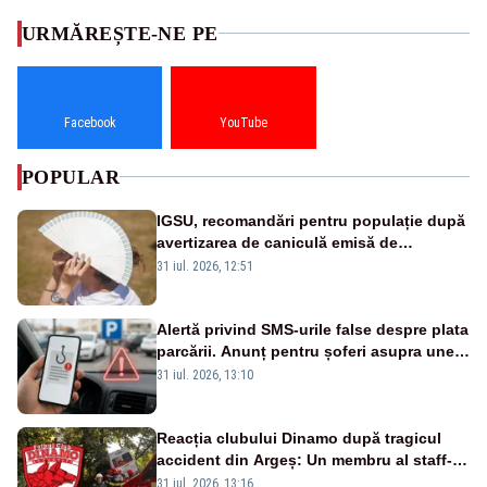
URMĂREȘTE-NE PE
Facebook
YouTube
POPULAR
IGSU, recomandări pentru populație după
avertizarea de caniculă emisă de
meteorologi
31 iul. 2026, 12:51
Alertă privind SMS-urile false despre plata
parcării. Anunț pentru șoferi asupra unei
noi metode de fraudă online
31 iul. 2026, 13:10
Reacția clubului Dinamo după tragicul
accident din Argeș: Un membru al staff-
ului medical a murit, antrenorul Adrian
31 iul. 2026, 13:16