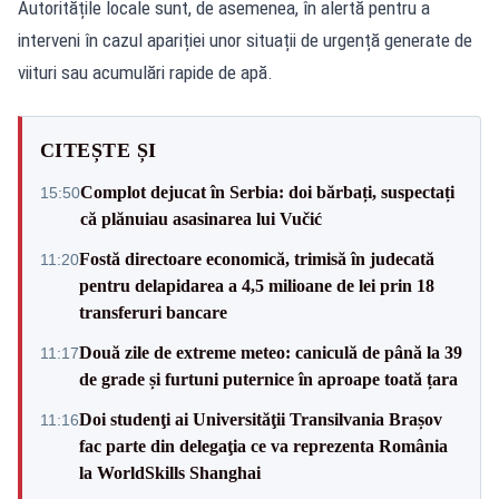
Autoritățile locale sunt, de asemenea, în alertă pentru a
interveni în cazul apariției unor situații de urgență generate de
viituri sau acumulări rapide de apă.
CITEȘTE ȘI
Complot dejucat în Serbia: doi bărbați, suspectați
15:50
că plănuiau asasinarea lui Vučić
Fostă directoare economică, trimisă în judecată
11:20
pentru delapidarea a 4,5 milioane de lei prin 18
transferuri bancare
Două zile de extreme meteo: caniculă de până la 39
11:17
de grade și furtuni puternice în aproape toată țara
Doi studenţi ai Universităţii Transilvania Brașov
11:16
fac parte din delegaţia ce va reprezenta România
la WorldSkills Shanghai