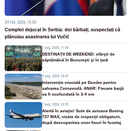
24 feb. 2026, 15:50
Complot dejucat în Serbia: doi bărbați, suspectați că
plănuiau asasinarea lui Vučić
7 aug. 2026, 11:04
DESTINAȚII DE WEEKEND: sfârșit de
săptămână în București și în țară
7 aug. 2026, 10:47
Intervenție crucială pe Dunăre pentru
salvarea Cernavodă. ANAR: Fiecare barjă
va fi scufundată în 3-4 ore
7 aug. 2026, 10:39
Alertă în aviație! Sute de avioane Boeing
737 MAX, vizate de inspecții obligatorii,
după descoperirea unor fisuri în fuselaj