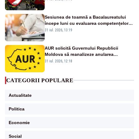
Ropotan este în spital
Sesiunea de toamnă a Bacalaureatului
începe luni cu evaluarea competențelor
orale la Limba română
31 iul. 2026, 13:19
AUR solicită Guvernului Republicii
Moldova să reanalizeze anularea
concertului de Ziua Limbii Române
31 iul. 2026, 12:18
CATEGORII POPULARE
Actualitate
Politica
Economie
Social