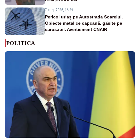
7 aug. 2026, 16:29
Pericol uriaș pe Autostrada Soarelui.
Obiecte metalice capcană, găsite pe
carosabil. Avertisment CNAIR
POLITICA