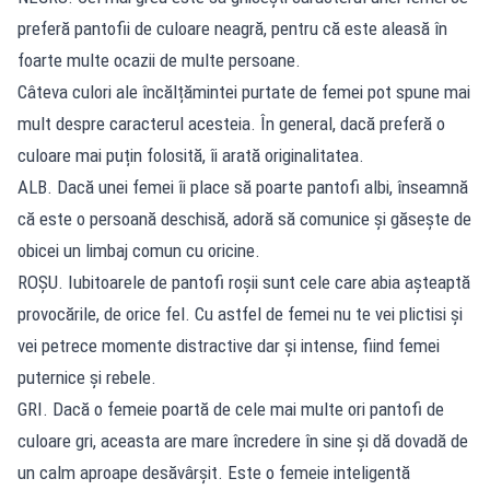
preferă pantofii de culoare neagră, pentru că este aleasă în
foarte multe ocazii de multe persoane.
Câteva culori ale încălțămintei purtate de femei pot spune mai
mult despre caracterul acesteia. În general, dacă preferă o
culoare mai puțin folosită, îi arată originalitatea.
ALB. Dacă unei femei îi place să poarte pantofi albi, înseamnă
că este o persoană deschisă, adoră să comunice și găsește de
obicei un limbaj comun cu oricine.
ROȘU. Iubitoarele de pantofi roșii sunt cele care abia așteaptă
provocările, de orice fel. Cu astfel de femei nu te vei plictisi și
vei petrece momente distractive dar și intense, fiind femei
puternice și rebele.
GRI. Dacă o femeie poartă de cele mai multe ori pantofi de
culoare gri, aceasta are mare încredere în sine și dă dovadă de
un calm aproape desăvârșit. Este o femeie inteligentă