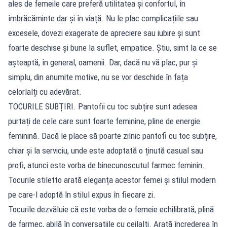
ales de femeile care preferă utilitatea și confortul, în
îmbrăcăminte dar și în viață. Nu le plac complicațiile sau
excesele, dovezi exagerate de apreciere sau iubire și sunt
foarte deschise și bune la suflet, empatice. Știu, simt la ce se
așteaptă, în general, oamenii. Dar, dacă nu vă plac, pur și
simplu, din anumite motive, nu se vor deschide în fața
celorlalți cu adevărat.
TOCURILE SUBȚIRI. Pantofii cu toc subțire sunt adesea
purtați de cele care sunt foarte feminine, pline de energie
feminină. Dacă le place să poarte zilnic pantofi cu toc subțire,
chiar și la serviciu, unde este adoptată o ținută casual sau
profi, atunci este vorba de binecunoscutul farmec feminin.
Tocurile stiletto arată eleganța acestor femei și stilul modern
pe care-l adoptă în stilul expus în fiecare zi.
Tocurile dezvăluie că este vorba de o femeie echilibrată, plină
de farmec, abilă în conversațiile cu ceilalți. Arată încrederea în