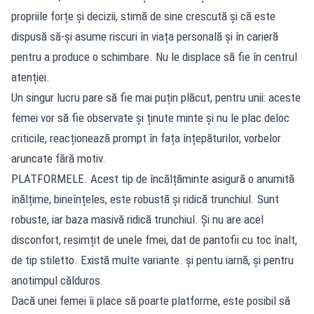
propriile forțe și decizii, stimă de sine crescută și că este
dispusă să-și asume riscuri în viața personală și în carieră
pentru a produce o schimbare. Nu le displace să fie în centrul
atenției.
Un singur lucru pare să fie mai puțin plăcut, pentru unii: aceste
femei vor să fie observate și ținute minte și nu le plac deloc
criticile, reacționează prompt în fața înțepăturilor, vorbelor
aruncate fără motiv.
PLATFORMELE. Acest tip de încălțăminte asigură o anumită
înălțime, bineînțeles, este robustă și ridică trunchiul. Sunt
robuste, iar baza masivă ridică trunchiul. Și nu are acel
disconfort, resimțit de unele fmei, dat de pantofii cu toc înalt,
de tip stiletto. Există multe variante. și pentu iarnă, și pentru
anotimpul călduros.
Dacă unei femei îi place să poarte platforme, este posibil să