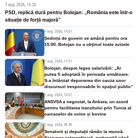
7 aug. 2026, 15:26
PSD, replică dură pentru Bolojan: „România este într-o
situație de forță majoră”
7 aug. 2026, 14:51
Ședința de guvern se amână pentru ora
15:00. Bolojan nu a obținut toate avizele
7 aug. 2026, 11:51
Bolojan, despre legea salarizării: „Ar
putea fi adoptată în perioada următoare.
S-a întârziat depunerea din cauza unor
discursuri iresponsabile în spaţiul public”
7 aug. 2026, 10:57
ANSVSA a negociat, la Ankara, un acord
pentru facilitarea tranzitului prin Turcia al
carcaselor de ovine și bovine
7 aug. 2026, 09:49
Senatorii și deputații rămân la muncă.
Sesiunea extraordinară, prelungită până