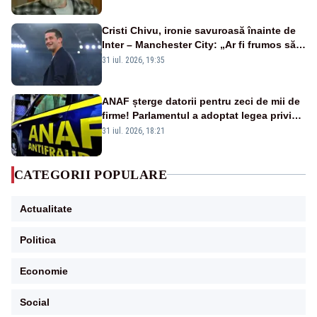
Cristi Chivu, ironie savuroasă înainte de
Inter – Manchester City: „Ar fi frumos să
mai cumpărați și de la noi”
31 iul. 2026, 19:35
ANAF șterge datorii pentru zeci de mii de
firme! Parlamentul a adoptat legea privind
amnistia fiscală
31 iul. 2026, 18:21
CATEGORII POPULARE
Actualitate
Politica
Economie
Social