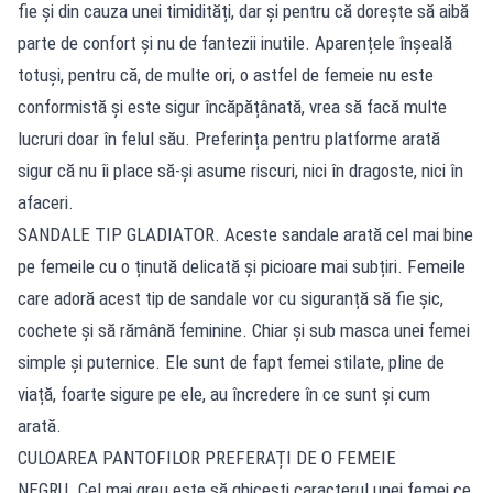
fie și din cauza unei timidități, dar și pentru că dorește să aibă
parte de confort și nu de fantezii inutile. Aparențele înșeală
totuși, pentru că, de multe ori, o astfel de femeie nu este
conformistă și este sigur încăpățânată, vrea să facă multe
lucruri doar în felul său. Preferința pentru platforme arată
sigur că nu îi place să-și asume riscuri, nici în dragoste, nici în
afaceri.
SANDALE TIP GLADIATOR. Aceste sandale arată cel mai bine
pe femeile cu o ținută delicată și picioare mai subțiri. Femeile
care adoră acest tip de sandale vor cu siguranță să fie șic,
cochete și să rămână feminine. Chiar și sub masca unei femei
simple și puternice. Ele sunt de fapt femei stilate, pline de
viață, foarte sigure pe ele, au încredere în ce sunt și cum
arată.
CULOAREA PANTOFILOR PREFERAȚI DE O FEMEIE
NEGRU. Cel mai greu este să ghicești caracterul unei femei ce