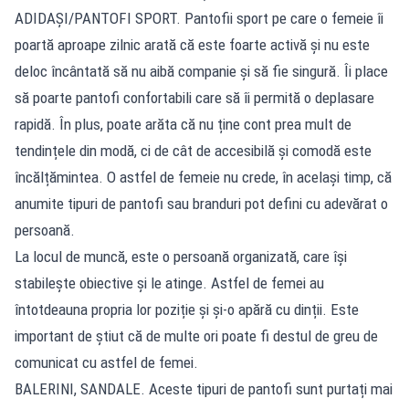
ADIDAȘI/PANTOFI SPORT. Pantofii sport pe care o femeie îi
poartă aproape zilnic arată că este foarte activă și nu este
deloc încântată să nu aibă companie și să fie singură. Îi place
să poarte pantofi confortabili care să îi permită o deplasare
rapidă. În plus, poate arăta că nu ține cont prea mult de
tendințele din modă, ci de cât de accesibilă și comodă este
încălțămintea. O astfel de femeie nu crede, în același timp, că
anumite tipuri de pantofi sau branduri pot defini cu adevărat o
persoană.
La locul de muncă, este o persoană organizată, care își
stabilește obiective și le atinge. Astfel de femei au
întotdeauna propria lor poziție și și-o apără cu dinții. Este
important de știut că de multe ori poate fi destul de greu de
comunicat cu astfel de femei.
BALERINI, SANDALE. Aceste tipuri de pantofi sunt purtați mai