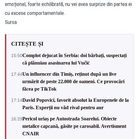
emoțional, foarte echilibrată, nu vei avea surprize din partea ei
cu excese comportamentale.
Sursa
CITEȘTE ȘI
Complot dejucat în Serbia: doi bărbați, suspectați
15:50
că plănuiau asasinarea lui Vučić
Un influencer din Timiș, reținut după un live
17:44
urmărit de peste 22.000 de oameni. Ce provocări
făcea pe TikTok
David Popovici, favorit absolut la Europenele de la
17:14
Paris. Experții nu văd rival pentru aur
Pericol uriaș pe Autostrada Soarelui. Obiecte
16:29
metalice capcană, găsite pe carosabil. Avertisment
CNAIR