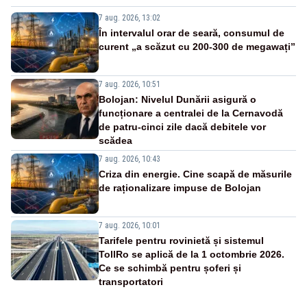
7 aug. 2026, 13:02
În intervalul orar de seară, consumul de
curent „a scăzut cu 200-300 de megawați”
7 aug. 2026, 10:51
Bolojan: Nivelul Dunării asigură o
funcționare a centralei de la Cernavodă
de patru-cinci zile dacă debitele vor
scădea
7 aug. 2026, 10:43
Criza din energie. Cine scapă de măsurile
de raționalizare impuse de Bolojan
7 aug. 2026, 10:01
Tarifele pentru rovinietă și sistemul
TollRo se aplică de la 1 octombrie 2026.
Ce se schimbă pentru șoferi și
transportatori