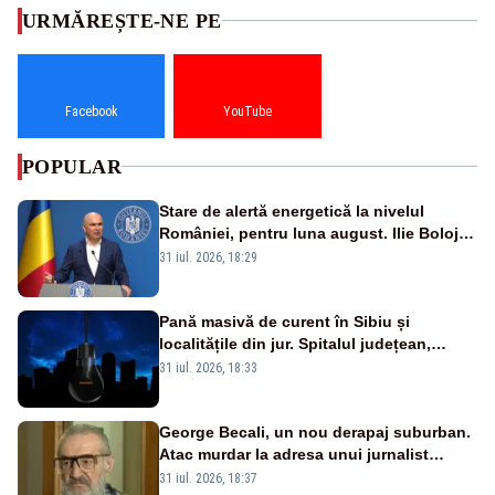
URMĂREȘTE-NE PE
Facebook
YouTube
POPULAR
Stare de alertă energetică la nivelul
României, pentru luna august. Ilie Bolojan
a anunțat importuri și posibile restricții –
31 iul. 2026, 18:29
VIDEO
Pană masivă de curent în Sibiu și
localitățile din jur. Spitalul județean,
semafoarele, rețelele de telefonie, grav
31 iul. 2026, 18:33
afectate
George Becali, un nou derapaj suburban.
Atac murdar la adresa unui jurnalist
sportiv – AUDIO
31 iul. 2026, 18:37