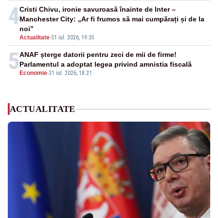
4
Cristi Chivu, ironie savuroasă înainte de Inter –
Manchester City: „Ar fi frumos să mai cumpărați și de la
noi”
Actualitate
-
31 iul. 2026, 19:35
5
ANAF șterge datorii pentru zeci de mii de firme!
Parlamentul a adoptat legea privind amnistia fiscală
Economie
-
31 iul. 2026, 18:21
ACTUALITATE