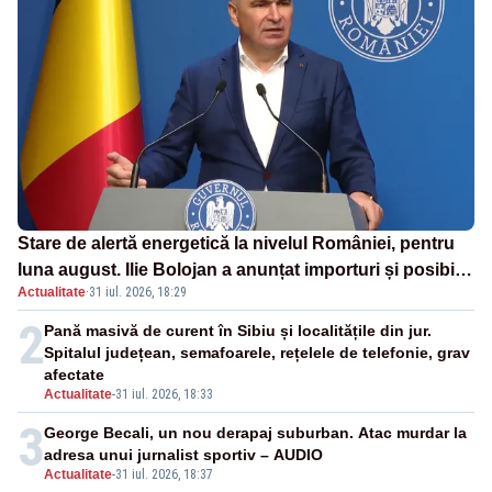
Stare de alertă energetică la nivelul României, pentru
luna august. Ilie Bolojan a anunțat importuri și posibile
Actualitate
·
31 iul. 2026, 18:29
restricții – VIDEO
2
Pană masivă de curent în Sibiu și localitățile din jur.
Spitalul județean, semafoarele, rețelele de telefonie, grav
afectate
Actualitate
-
31 iul. 2026, 18:33
3
George Becali, un nou derapaj suburban. Atac murdar la
adresa unui jurnalist sportiv – AUDIO
Actualitate
-
31 iul. 2026, 18:37