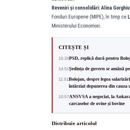
Reveniri și consolidări:
Alina Gorghiu
Fonduri Europene (MIPE), în timp ce
L
Ministerului Economiei.
CITEȘTE ȘI
PSD, replică dură pentru Boloj
15:26
Ședința de guvern se amână pen
14:51
Bolojan, despre legea salarizăr
11:51
întârziat depunerea din cauza u
ANSVSA a negociat, la Ankara, 
10:57
carcaselor de ovine și bovine
Distribuie articolul