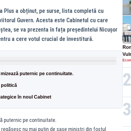
a Plus a obținut, pe surse, lista completă cu
viitorul Guvern. Acesta este Cabinetul cu care
tea, se va prezenta în fața președintelui Nicușor
entru a cere votul crucial de învestitură.
Rom
Vul
Econ
pun
cun
izează puternic pe continuitate.
 politică
rategice în noul Cabinet
puternic pe continuitate.
 regăsesc nu mai puțin de șase miniștri din fostul