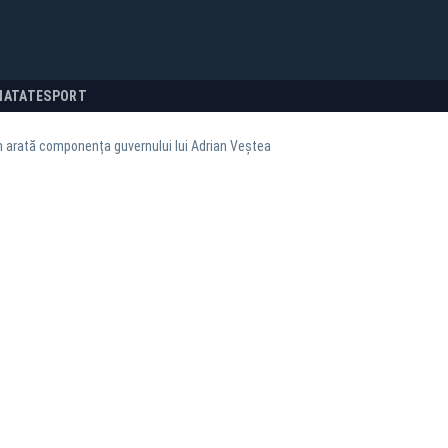
NATATE
SPORT
arată componența guvernului lui Adrian Veștea