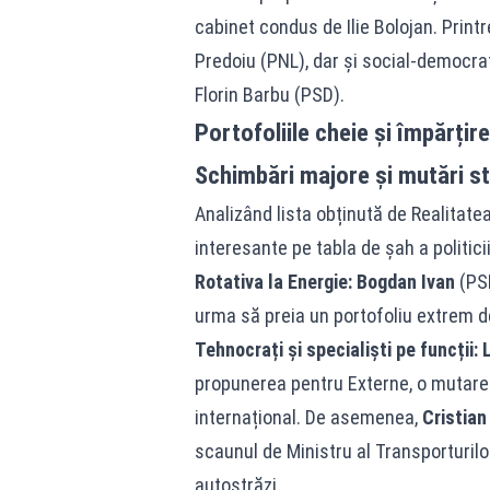
cabinet condus de Ilie Bolojan. Print
Predoiu (PNL), dar și social-democraț
Florin Barbu (PSD).
Portofoliile cheie și împărțire
Schimbări majore și mutări st
Analizând lista obținută de Realitat
interesante pe tabla de șah a politici
Rotativa la Energie:
Bogdan Ivan
(PSD
urma să preia un portofoliu extrem de
Tehnocrați și specialiști pe funcții:
propunerea pentru Externe, o mutare
internațional. De asemenea,
Cristian
scaunul de Ministru al Transporturilo
autostrăzi.