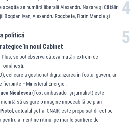
re aceștia se numără liberalii Alexandru Nazare și Cătălin
ii Bogdan Ivan, Alexandru Rogobete, Florin Manole și
a politică
rategice în noul Cabinet
ea Plus, se pot observa câteva mutări extrem de
i românești:
), cel care a gestionat digitalizarea în fostul guvern, ar
 fierbinte – Ministerul Energiei.
Luca Niculescu
(fost ambasador și jurnalist) este
 menită să asigure o imagine impecabilă pe plan
 Pistol
, actualul șef al CNAIR, este propulsat direct pe
r pentru a menține ritmul pe marile șantiere de