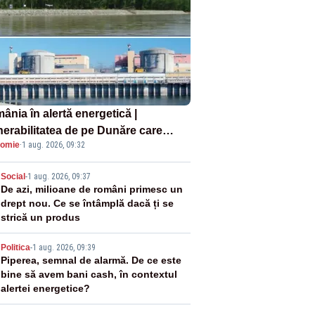
ânia în alertă energetică |
nerabilitatea de pe Dunăre care
omie
·
1 aug. 2026, 09:32
e în pericol Centrala Cernavodă era
oscută de pe vremea lui Ceaușescu
2
Social
-
1 aug. 2026, 09:37
De azi, milioane de români primesc un
drept nou. Ce se întâmplă dacă ți se
strică un produs
3
Politica
-
1 aug. 2026, 09:39
Piperea, semnal de alarmă. De ce este
bine să avem bani cash, în contextul
alertei energetice?