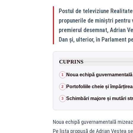
Postul de televiziune Realitate
propunerile de miniștri pentru 
premierul desemnat, Adrian Veș
Dan și, ulterior, în Parlament p
CUPRINS
Noua echipă guvernamentală m
1
Portofoliile cheie și împărțirea
2
Schimbări majore și mutări st
3
Noua echipă guvernamentală mizează 
Pe lista propusă de Adrian Veștea se