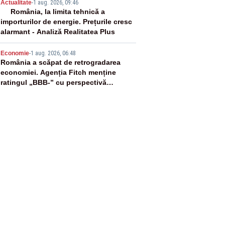
4
Actualitate
-
1 aug. 2026, 09:46
România, la limita tehnică a
importurilor de energie. Prețurile cresc
alarmant - Analiză Realitatea Plus
5
Economie
-
1 aug. 2026, 06:48
România a scăpat de retrogradarea
economiei. Agenția Fitch menține
ratingul „BBB-” cu perspectivă
negativă