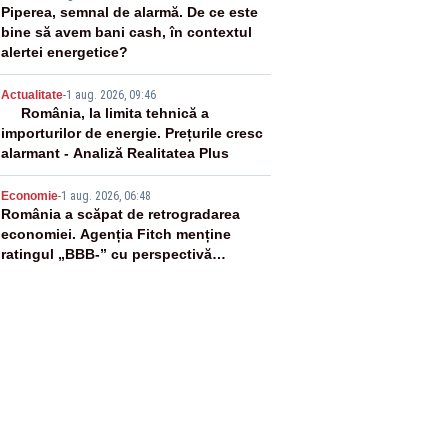
3
Piperea, semnal de alarmă. De ce este
bine să avem bani cash, în contextul
alertei energetice?
4
Actualitate
-
1 aug. 2026, 09:46
România, la limita tehnică a
importurilor de energie. Prețurile cresc
alarmant - Analiză Realitatea Plus
5
Economie
-
1 aug. 2026, 06:48
România a scăpat de retrogradarea
economiei. Agenția Fitch menține
ratingul „BBB-” cu perspectivă
negativă