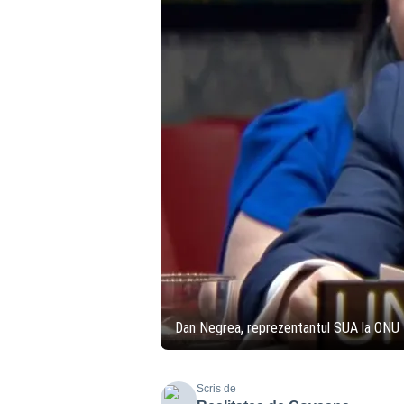
Dan Negrea, reprezentantul SUA la ONU
Scris de