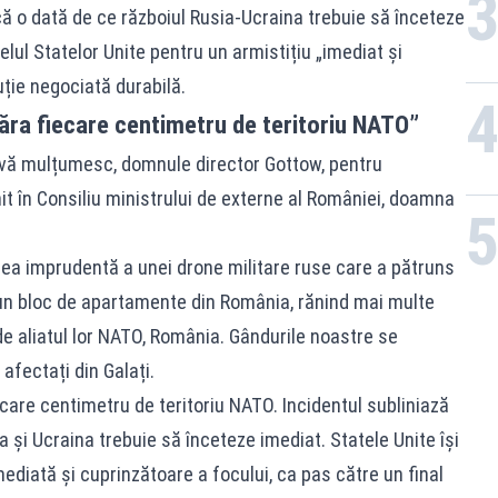
ncă o dată de ce războiul Rusia-Ucraina trebuie să înceteze
lul Statelor Unite pentru un armistițiu „imediat și
uție negociată durabilă.
ra fiecare centimetru de teritoriu NATO”
vă mulțumesc, domnule director Gottow, pentru
it în Consiliu ministrului de externe al României, doamna
ea imprudentă a unei drone militare ruse care a pătruns
t un bloc de apartamente din România, rănind mai multe
de aliatul lor NATO, România. Gândurile noastre se
 afectați din Galați.
re centimetru de teritoriu NATO. Incidentul subliniază
a și Ucraina trebuie să înceteze imediat. Statele Unite își
ediată și cuprinzătoare a focului, ca pas către un final