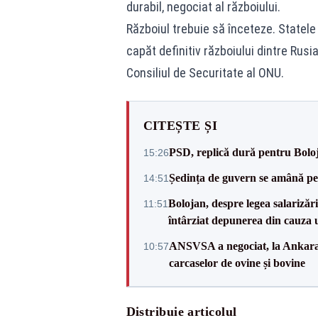
durabil, negociat al războiului.
Războiul trebuie să înceteze. Statele
capăt definitiv războiului dintre Rus
Consiliul de Securitate al ONU.
CITEȘTE ȘI
PSD, replică dură pentru Boloj
15:26
Ședința de guvern se amână pen
14:51
Bolojan, despre legea salarizăr
11:51
întârziat depunerea din cauza u
ANSVSA a negociat, la Ankara, 
10:57
carcaselor de ovine și bovine
Distribuie articolul