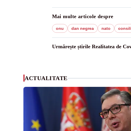
Mai multe articole despre
onu
dan negrea
nato
consil
Urmărește știrile Realitatea de Co
ACTUALITATE