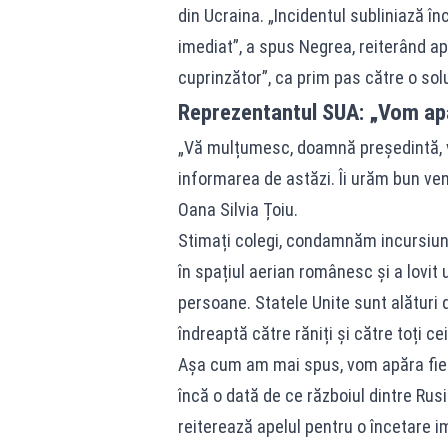
din Ucraina. „Incidentul subliniază î
imediat”, a spus Negrea, reiterând ape
cuprinzător”, ca prim pas către o sol
Reprezentantul SUA: „Vom apă
„Vă mulțumesc, doamnă președintă, 
informarea de astăzi. Îi urăm bun ven
Oana Silvia Țoiu.
Stimați colegi, condamnăm incursiun
în spațiul aerian românesc și a lovi
persoane. Statele Unite sunt alături 
îndreaptă către răniți și către toți cei
Așa cum am mai spus, vom apăra fieca
încă o dată de ce războiul dintre Rusi
reiterează apelul pentru o încetare im