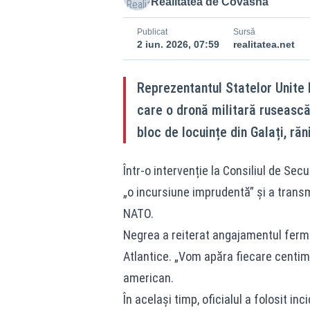
Realitatea de Covasna
Publicat
Sursă
2 iun. 2026, 07:59
realitatea.net
Reprezentantul Statelor Unite 
care o dronă militară rusească 
bloc de locuințe din Galați, ră
Într-o intervenție la Consiliul de Sec
„o incursiune imprudentă” și a trans
NATO.
Negrea a reiterat angajamentul ferm a
Atlantice. „Vom apăra fiecare centime
american.
În același timp, oficialul a folosit i