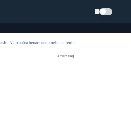
Schimba tema
Reprezentantul SUA la Consiliul de Securitate al ONU: „Suntem alături de România, aliatul nostru. Vom apăra fiecare centimetru de teritoriu NATO”
Advertising