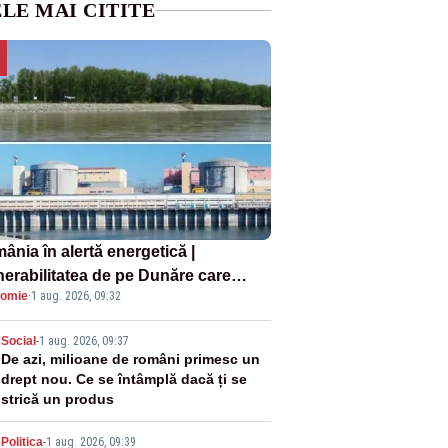
LE MAI CITITE
ânia în alertă energetică |
nerabilitatea de pe Dunăre care
omie
·
1 aug. 2026, 09:32
e în pericol Centrala Cernavodă era
oscută de pe vremea lui Ceaușescu
2
Social
-
1 aug. 2026, 09:37
De azi, milioane de români primesc un
drept nou. Ce se întâmplă dacă ți se
strică un produs
Politica
-
1 aug. 2026, 09:39