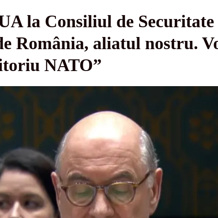
UA la Consiliul de Securitat
e România, aliatul nostru. V
ritoriu NATO”