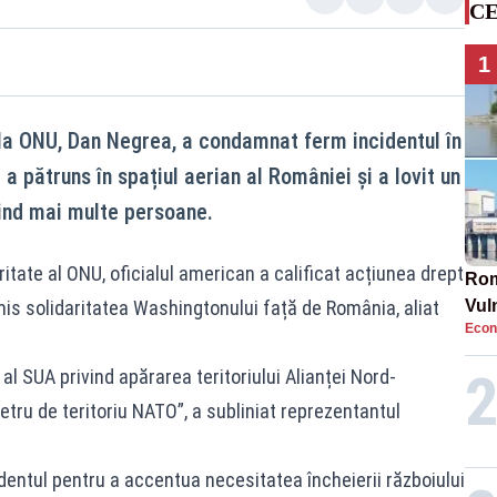
CE
1
la ONU, Dan Negrea, a condamnat ferm incidentul în
a pătruns în spațiul aerian al României și a lovit un
nind mai multe persoane.
uritate al ONU, oficialul american a calificat acțiunea drept
Rom
mis solidaritatea Washingtonului față de România, aliat
Vul
Econ
pun
cun
l SUA privind apărarea teritoriului Alianței Nord-
tru de teritoriu NATO”, a subliniat reprezentantul
ncidentul pentru a accentua necesitatea încheierii războiului