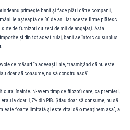
rindeanu primeşte banii şi face plăţi către companii,
mânii le aşteaptă de 30 de ani. Iar aceste firme plătesc
e sute de furnizori cu zeci de mii de angajaţi. Asta
impozite şi din tot acest rulaj, banii se întorc cu surplus
u.
evoie de măsuri în aceeaşi linie, trasmiţând că nu este
ştiau doar să consume, nu să construiască".
curaj înainte. N-avem timp de filozofi care, ca premieri,
ile erau la doar 1,7% din PIB. Ştiau doar să consume, nu să
este foarte limitată şi este vital să o menţinem aşa", a