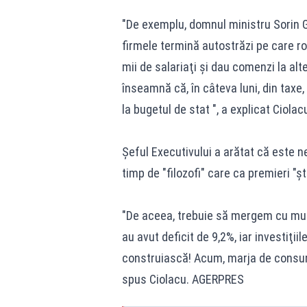
"De exemplu, domnul ministru Sorin G
firmele termină autostrăzi pe care ro
mii de salariaţi şi dau comenzi la alt
înseamnă că, în câteva luni, din taxe, 
la bugetul de stat ", a explicat Ciolac
Şeful Executivului a arătat că este n
timp de "filozofi" care ca premieri "
"De aceea, trebuie să mergem cu mult 
au avut deficit de 9,2%, iar investiţi
construiască! Acum, marja de consum 
spus Ciolacu. AGERPRES