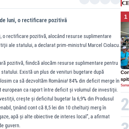
CE
1
e luni, o rectificare pozitivă
i, o rectificare pozitivă, alocând resurse suplimentare
iţii ale statului, a declarat prim-ministrul Marcel Ciolacu.
tară pozitivă, fiindcă alocăm resurse suplimentare pentru
e statului. Există un plus de venituri bugetare după
Con
spi
 folosim ca să dezvoltăm România! 84% din deficit merge în
Sana
 european ca raport între deficit şi volumul de investiţii.
estiţii, creşte şi deficitul bugetar la 6,9% din Produsul
nabil, ţinând cont că 8,5 lei din 10 cheltuiţi merg în
 gaze, apă şi alte obiective de interes local", a afirmat
de guvern.