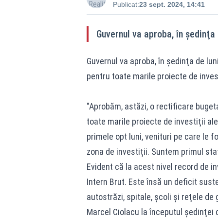
Publicat:
23 sept. 2024, 14:41
Guvernul va aproba, în şedinţa d
Guvernul va aproba, în şedinţa de lun
pentru toate marile proiecte de invest
"Aprobăm, astăzi, o rectificare buge
toate marile proiecte de investiţii al
primele opt luni, venituri pe care le
zona de investiţii. Suntem primul stat
Evident că la acest nivel record de inv
Intern Brut. Este însă un deficit suste
autostrăzi, spitale, şcoli şi reţele de
Marcel Ciolacu la începutul şedinţei 