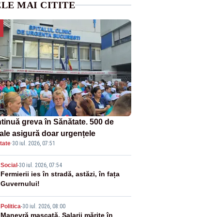
LE MAI CITITE
tinuă greva în Sănătate. 500 de
tale asigură doar urgențele
tate
·
30 iul. 2026, 07:51
2
Social
-
30 iul. 2026, 07:54
Fermierii ies în stradă, astăzi, în fața
Guvernului!
3
Politica
-
30 iul. 2026, 08:00
Manevră mascată. Salarii mărite în