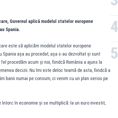
ficare, Guvernul aplică modelul statelor europene
sau Spania.
icare este să aplicăm modelul statelor europene
au Spania aşa au procedat, aşa s-au dezvoltat şi sunt
fel procedăm acum şi noi, fiindcă România a ajuns la
emenea decizii. Nu îmi este deloc teamă de asta, fiindcă a
ăm banii numai pe consum, ci venim cu un plan serios pe
întorc în economie şi se multiplică: la un euro investit,