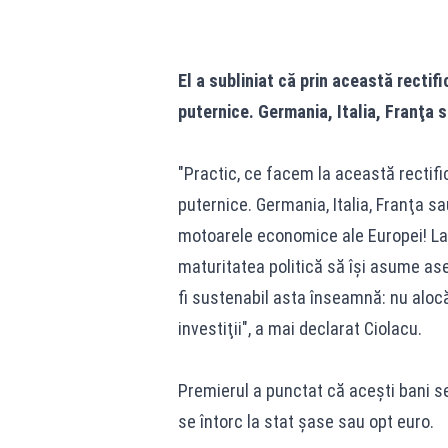
El a subliniat că prin această recti
puternice. Germania, Italia, Franţa 
"Practic, ce facem la această rectif
puternice. Germania, Italia, Franţa s
motoarele economice ale Europei! La 
maturitatea politică să îşi asume as
fi sustenabil asta înseamnă: nu aloc
investiţii", a mai declarat Ciolacu.
Premierul a punctat că aceşti bani se 
se întorc la stat şase sau opt euro.