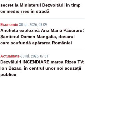
secret la Ministerul Dezvoltării în timp
ce medicii ies în stradă
4
Economie
-
30 iul. 2026, 08:09
Ancheta explozivă Ana Maria Păcuraru:
Șantierul Damen Mangalia, dosarul
care scufundă apărarea României
5
Actualitate
-
30 iul. 2026, 07:51
Dezvăluiri INCENDIARE marca Rizea TV:
Ion Bazac, în centrul unor noi acuzații
publice