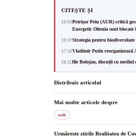
CITEȘTE ȘI
Petrișor Peiu (AUR) critică ges
19:53
Energetic Oltenia sunt blocate în 
Strategia pentru biodiversitat
19:37
Vladimir Putin reorganizează A
17:15
Ilie Bolojan, discuții cu mediul
16:11
Distribuie articolul
Mai multe articole despre
cub
Urmărește știrile Realitatea de Co