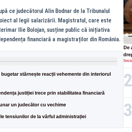
după ce judecătorul Alin Bodnar de la Tribunalul
oiect al legii salarizării. Magistratul, care este
terimar Ilie Bolojan, susține public că inițiativa
ndependența financiară a magistraților din România.
De 
dre
Socia
str
l bugetar stârnește reacții vehemente din interiorul
nța justiției trece prin stabilitatea financiară
lunar un judecător cu vechime
le tensiunilor de la vârful administrației