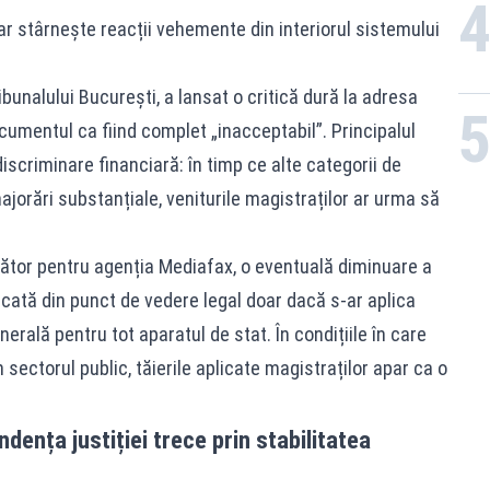
ar stârnește reacții vehemente din interiorul sistemului
ibunalului București, a lansat o critică dură la adresa
cumentul ca fiind complet „inacceptabil”. Principalul
scriminare financiară: în timp ce alte categorii de
ajorări substanțiale, veniturile magistraților ar urma să
ător pentru agenția Mediafax, o eventuală diminuare a
tificată din punct de vedere legal doar dacă s-ar aplica
erală pentru tot aparatul de stat. În condițiile în care
n sectorul public, tăierile aplicate magistraților apar ca o
ența justiției trece prin stabilitatea