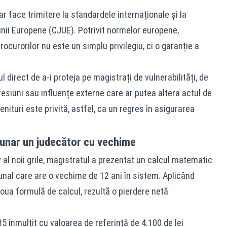
ar face trimitere la standardele internaționale și la
iunii Europene (CJUE). Potrivit normelor europene,
rocurorilor nu este un simplu privilegiu, ci o garanție a
l direct de a-i proteja pe magistrați de vulnerabilități, de
presiuni sau influențe externe care ar putea altera actul de
nituri este privită, astfel, ca un regres în asigurarea
lunar un judecător cu vechime
al noii grile, magistratul a prezentat un calcul matematic
bunal care are o vechime de 12 ani în sistem. Aplicând
 noua formulă de calcul, rezultă o pierdere netă
5 înmulțit cu valoarea de referință de 4.100 de lei