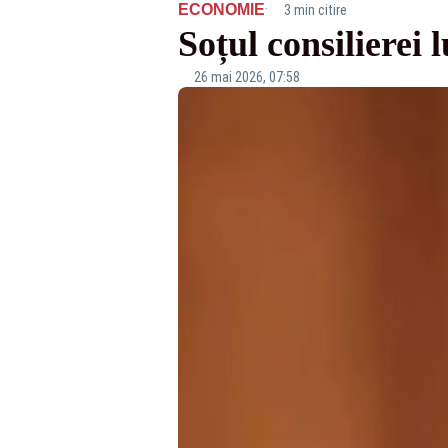
·
ECONOMIE
3 min citire
Soțul consilierei 
26 mai 2026, 07:58