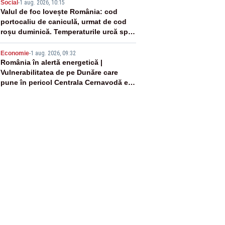
4
Social
-
1 aug. 2026, 10:15
Valul de foc lovește România: cod
portocaliu de caniculă, urmat de cod
roșu duminică. Temperaturile urcă spre
40°C
5
Economie
-
1 aug. 2026, 09:32
România în alertă energetică |
Vulnerabilitatea de pe Dunăre care
pune în pericol Centrala Cernavodă era
cunoscută de pe vremea lui Ceaușescu