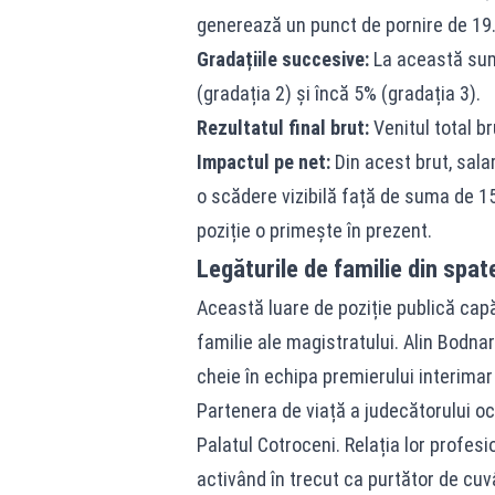
generează un punct de pornire de 19.
Gradațiile succesive:
La această sum
(gradația 2) și încă 5% (gradația 3).
Rezultatul final brut:
Venitul total br
Impactul pe net:
Din acest brut, salar
o scădere vizibilă față de suma de 15
poziție o primește în prezent.
Legăturile de familie din spate
Această luare de poziție publică capă
familie ale magistratului. Alin Bodna
cheie în echipa premierului interimar 
Partenera de viață a judecătorului ocu
Palatul Cotroceni. Relația lor profes
activând în trecut ca purtător de cuvâ