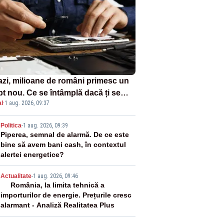
azi, milioane de români primesc un
pt nou. Ce se întâmplă dacă ți se
l
·
1 aug. 2026, 09:37
ică un produs
2
Politica
-
1 aug. 2026, 09:39
Piperea, semnal de alarmă. De ce este
bine să avem bani cash, în contextul
alertei energetice?
3
Actualitate
-
1 aug. 2026, 09:46
România, la limita tehnică a
importurilor de energie. Prețurile cresc
alarmant - Analiză Realitatea Plus