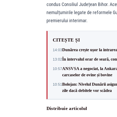
condus Consiliul Județean Bihor. Ace
nemulțumirile legate de reformele Guv
premierului interimar.
CITEȘTE ȘI
Dunărea crește ușor la intrare
14:03
În intervalul orar de seară, c
13:02
ANSVSA a negociat, la Ankara, 
10:57
carcaselor de ovine și bovine
Bolojan: Nivelul Dunării asigur
10:51
zile dacă debitele vor scădea
Distribuie articolul