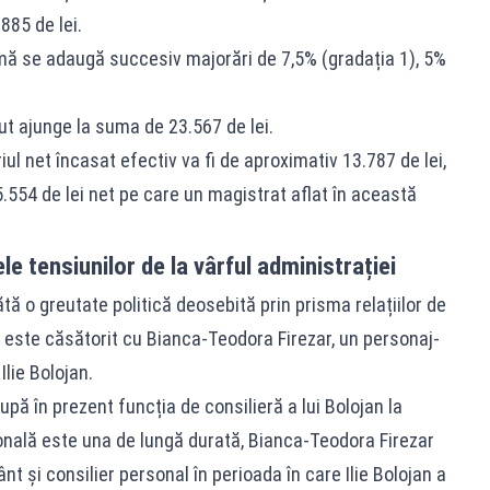
885 de lei.
ă se adaugă succesiv majorări de 7,5% (gradația 1), 5%
ut ajunge la suma de 23.567 de lei.
iul net încasat efectiv va fi de aproximativ 13.787 de lei,
.554 de lei net pe care un magistrat aflat în această
le tensiunilor de la vârful administrației
tă o greutate politică deosebită prin prisma relațiilor de
r este căsătorit cu Bianca-Teodora Firezar, un personaj-
Ilie Bolojan.
pă în prezent funcția de consilieră a lui Bolojan la
ională este una de lungă durată, Bianca-Teodora Firezar
nt și consilier personal în perioada în care Ilie Bolojan a