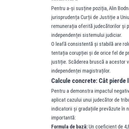
Pentru a-și susține poziția, Alin Bodn
jurisprudența Curții de Justiție a Un
remunerația oferită judecătorilor și p
independenței sistemului judiciar.
O leafă consistentă și stabilă are rolu
tentația corupției și de orice fel de 
justiție. Scăderea bruscă a acestor ve
independenței magistraților.
Calcule concrete: Cât pierde 
Pentru a demonstra impactul negativ 
aplicat cazului unui judecător de tri
indicatorii și gradațiile prevăzute în
importantă:
Formula de bază:
Un coeficient de 4,8