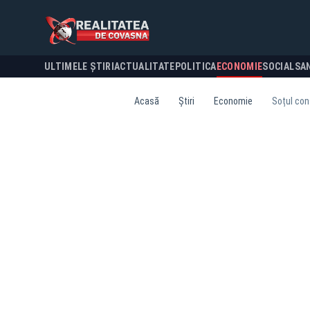
ULTIMELE ȘTIRI
ACTUALITATE
POLITICA
ECONOMIE
SOCIAL
SA
Acasă
Știri
Economie
Soțul cons