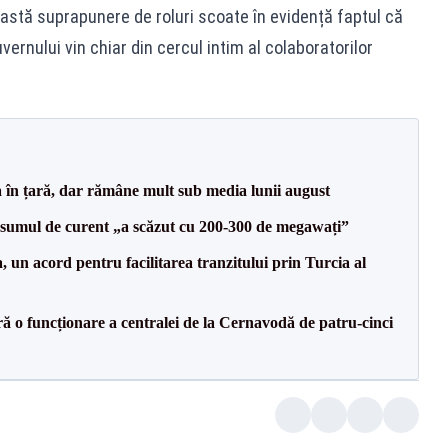
astă suprapunere de roluri scoate în evidență faptul că
ernului vin chiar din cercul intim al colaboratorilor
a în țară, dar rămâne mult sub media lunii august
onsumul de curent „a scăzut cu 200-300 de megawați”
un acord pentru facilitarea tranzitului prin Turcia al
ă o funcționare a centralei de la Cernavodă de patru-cinci