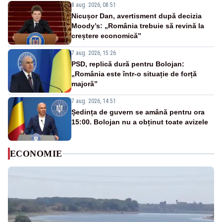
8 aug. 2026, 08:51
Nicușor Dan, avertisment după decizia
Moody’s: „România trebuie să revină la
creștere economică”
7 aug. 2026, 15:26
PSD, replică dură pentru Bolojan:
„România este într-o situație de forță
majoră”
7 aug. 2026, 14:51
Ședința de guvern se amână pentru ora
15:00. Bolojan nu a obținut toate avizele
ECONOMIE