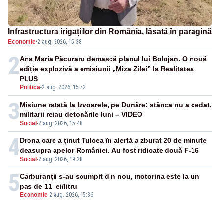
Infrastructura irigațiilor din România, lăsată în paragină
Economie
·
2 aug. 2026, 15:38
2
Ana Maria Păcuraru demască planul lui Bolojan. O nouă
ediție explozivă a emisiunii „Miza Zilei” la Realitatea
PLUS
Politica
-
2 aug. 2026, 15:42
3
Misiune ratată la Izvoarele, pe Dunăre: stânca nu a cedat,
militarii reiau detonările luni – VIDEO
Social
-
2 aug. 2026, 15:48
4
Drona care a ținut Tulcea în alertă a zburat 20 de minute
deasupra apelor României. Au fost ridicate două F-16
Social
-
2 aug. 2026, 19:28
5
Carburanții s-au scumpit din nou, motorina este la un
pas de 11 lei/litru
Economie
-
2 aug. 2026, 15:36