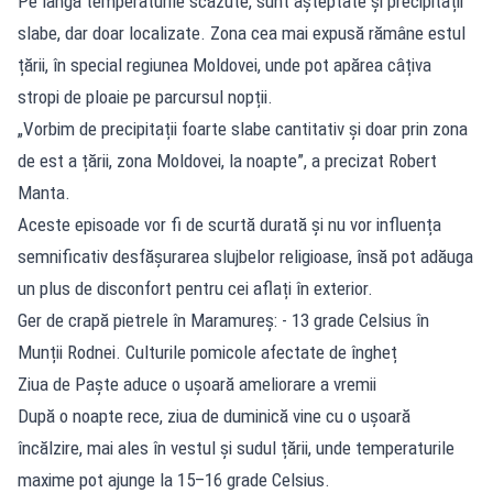
Pe lângă temperaturile scăzute, sunt așteptate și precipitații
slabe, dar doar localizate. Zona cea mai expusă rămâne estul
țării, în special regiunea Moldovei, unde pot apărea câțiva
stropi de ploaie pe parcursul nopții.
„Vorbim de precipitații foarte slabe cantitativ și doar prin zona
de est a țării, zona Moldovei, la noapte”, a precizat Robert
Manta.
Aceste episoade vor fi de scurtă durată și nu vor influența
semnificativ desfășurarea slujbelor religioase, însă pot adăuga
un plus de disconfort pentru cei aflați în exterior.
Ger de crapă pietrele în Maramureș: - 13 grade Celsius în
Munții Rodnei. Culturile pomicole afectate de îngheț
Ziua de Paște aduce o ușoară ameliorare a vremii
După o noapte rece, ziua de duminică vine cu o ușoară
încălzire, mai ales în vestul și sudul țării, unde temperaturile
maxime pot ajunge la 15–16 grade Celsius.