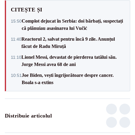
CITEȘTE ȘI
Complot dejucat în Serbia: doi bărbați, suspectați
15:50
că plănuiau asasinarea lui Vučić
Reactorul 2, salvat pentru încă 9 zile. Anunțul
11:40
făcut de Radu Miruță
Lionel Messi, devastat de pierderea tatălui său.
11:10
Jorge Messi avea 68 de ani
Joe Biden, vești îngrijorătoare despre cancer.
10:51
Boala s-a extins
Distribuie articolul