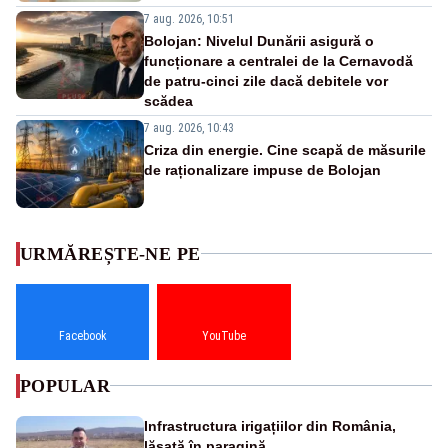
7 aug. 2026, 10:51
Bolojan: Nivelul Dunării asigură o
funcționare a centralei de la Cernavodă
de patru-cinci zile dacă debitele vor
scădea
7 aug. 2026, 10:43
Criza din energie. Cine scapă de măsurile
de raționalizare impuse de Bolojan
URMĂREȘTE-NE PE
Facebook
YouTube
POPULAR
Infrastructura irigațiilor din România,
lăsată în paragină