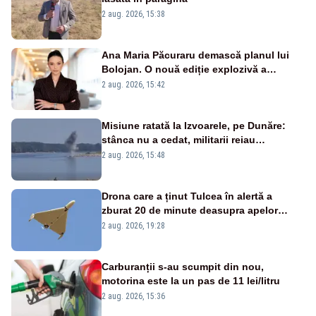
2 aug. 2026, 15:38
Ana Maria Păcuraru demască planul lui
Bolojan. O nouă ediție explozivă a
emisiunii „Miza Zilei” la Realitatea PLUS
2 aug. 2026, 15:42
Misiune ratată la Izvoarele, pe Dunăre:
stânca nu a cedat, militarii reiau
detonările luni – VIDEO
2 aug. 2026, 15:48
Drona care a ținut Tulcea în alertă a
zburat 20 de minute deasupra apelor
României. Au fost ridicate două F-16
2 aug. 2026, 19:28
Carburanții s-au scumpit din nou,
motorina este la un pas de 11 lei/litru
2 aug. 2026, 15:36