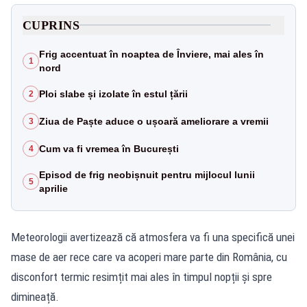
CUPRINS
Frig accentuat în noaptea de Înviere, mai ales în
1
nord
Ploi slabe și izolate în estul țării
2
Ziua de Paște aduce o ușoară ameliorare a vremii
3
Cum va fi vremea în București
4
Episod de frig neobișnuit pentru mijlocul lunii
5
aprilie
Meteorologii avertizează că atmosfera va fi una specifică unei
mase de aer rece care va acoperi mare parte din România, cu
disconfort termic resimțit mai ales în timpul nopții și spre
dimineață.