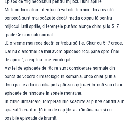
Episod de frig neobișnuit pentru mijlocul lunii aprilie
Meteorologii atrag atenția că valorile termice din această
perioadă sunt mai scăzute decât media obișnuită pentru
mijlocul lunii aprilie, diferențele putând ajunge chiar și la 5–7
grade Celsius sub normal.
„E o vreme mai rece decât ar trebui să fie. Chiar cu 5–7 grade.
Dar nu e anormal să mai avem episoade reci, până spre final
de aprilie”, a explicat meteorologul.
Astfel de episoade de răcire sunt considerate normale din
punct de vedere climatologic în România, unde chiar și în a
doua parte a lunii aprilie pot apărea nopți reci, brumă sau chiar
episoade de ninsoare în zonele montane.
În zilele următoare, temperaturile scăzute ar putea continua în
special în centrul țării, unde nopțile vor rămâne reci și cu
posibile episoade de brumă.