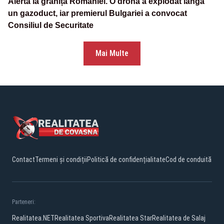
Alertă la granița României. O dronă a explodat lângă
un gazoduct, iar premierul Bulgariei a convocat
Consiliul de Securitate
Mai Multe
Contact
Termeni și condiții
Politică de confidențialitate
Cod de conduită
Parteneri:
Realitatea.NET
Realitatea Sportiva
Realitatea Star
Realitatea de Salaj