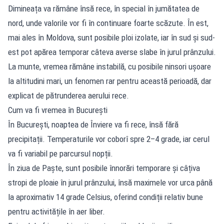
Dimineața va rămâne însă rece, în special în jumătatea de
nord, unde valorile vor fi în continuare foarte scăzute. În est,
mai ales în Moldova, sunt posibile ploi izolate, iar în sud și sud-
est pot apărea temporar câteva averse slabe în jurul prânzului.
La munte, vremea rămâne instabilă, cu posibile ninsori ușoare
la altitudini mari, un fenomen rar pentru această perioadă, dar
explicat de pătrunderea aerului rece.
Cum va fi vremea în București
În București, noaptea de Înviere va fi rece, însă fără
precipitații. Temperaturile vor coborî spre 2–4 grade, iar cerul
va fi variabil pe parcursul nopții.
În ziua de Paște, sunt posibile înnorări temporare și câțiva
stropi de ploaie în jurul prânzului, însă maximele vor urca până
la aproximativ 14 grade Celsius, oferind condiții relativ bune
pentru activitățile în aer liber.