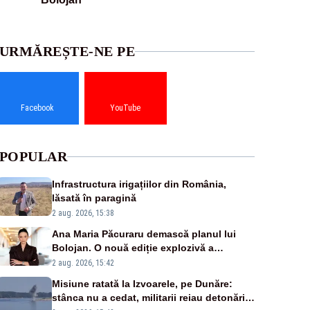
URMĂREȘTE-NE PE
Facebook
YouTube
POPULAR
Infrastructura irigațiilor din România,
lăsată în paragină
2 aug. 2026, 15:38
Ana Maria Păcuraru demască planul lui
Bolojan. O nouă ediție explozivă a
emisiunii „Miza Zilei” la Realitatea PLUS
2 aug. 2026, 15:42
Misiune ratată la Izvoarele, pe Dunăre:
stânca nu a cedat, militarii reiau detonările