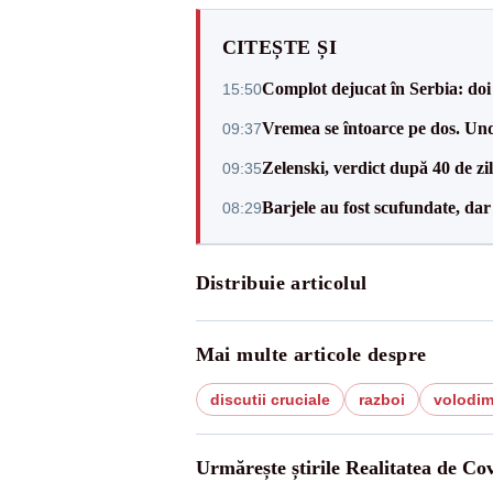
CITEȘTE ȘI
Complot dejucat în Serbia: doi 
15:50
Vremea se întoarce pe dos. Und
09:37
Zelenski, verdict după 40 de zi
09:35
Barjele au fost scufundate, da
08:29
Distribuie articolul
Mai multe articole despre
discutii cruciale
razboi
volodim
Urmărește știrile Realitatea de Co