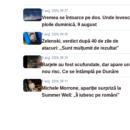
9 aug. 2026, 09:37
Vremea se întoarce pe dos. Unde lovesc
ploile duminică, 9 august
9 aug. 2026, 09:35
Zelenski, verdict după 40 de zile de
atacuri: „Sunt mulțumit de rezultat”
9 aug. 2026, 08:29
Barjele au fost scufundate, dar apare un
nou risc. Ce se întâmplă pe Dunăre
9 aug. 2026, 08:11
Michele Morrone, apariție surpriză la
Summer Well: „Îi iubesc pe români”