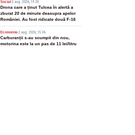
4
Social
-
2 aug. 2026, 19:28
Drona care a ținut Tulcea în alertă a
zburat 20 de minute deasupra apelor
României. Au fost ridicate două F-16
5
Economie
-
2 aug. 2026, 15:36
Carburanții s-au scumpit din nou,
motorina este la un pas de 11 lei/litru