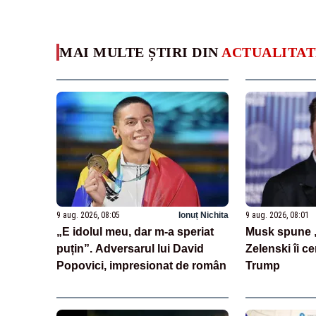
MAI MULTE ȘTIRI DIN
ACTUALITAT
9 aug. 2026, 08:05
Ionuț Nichita
9 aug. 2026, 08:01
„E idolul meu, dar m-a speriat
Musk spune „
puțin”. Adversarul lui David
Zelenski îi ce
Popovici, impresionat de român
Trump