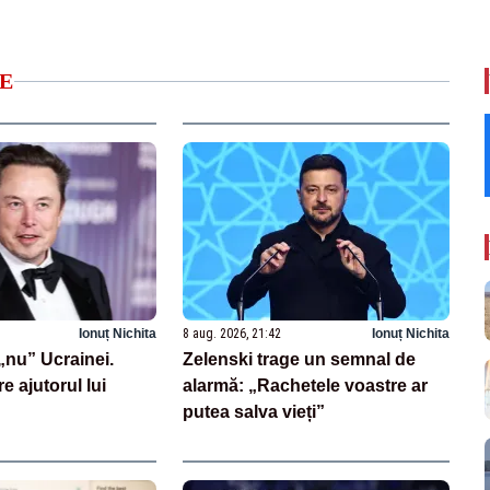
E
Ionuț Nichita
8 aug. 2026, 21:42
Ionuț Nichita
nu” Ucrainei.
Zelenski trage un semnal de
re ajutorul lui
alarmă: „Rachetele voastre ar
putea salva vieți”