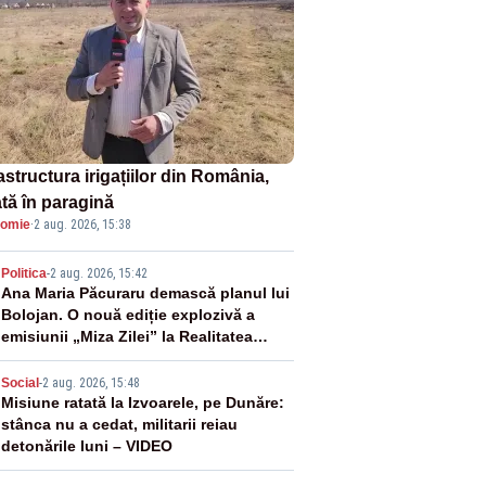
astructura irigațiilor din România,
ată în paragină
omie
·
2 aug. 2026, 15:38
2
Politica
-
2 aug. 2026, 15:42
Ana Maria Păcuraru demască planul lui
Bolojan. O nouă ediție explozivă a
emisiunii „Miza Zilei” la Realitatea
PLUS
3
Social
-
2 aug. 2026, 15:48
Misiune ratată la Izvoarele, pe Dunăre:
stânca nu a cedat, militarii reiau
detonările luni – VIDEO