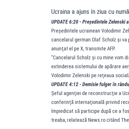
Ucraina a ajuns în ziua cu numă
UPDATE 6:20 - Preşedintele Zelenski a s
Preşedintele ucrainean Volodimir Zelen
cancelarul german Olaf Scholz şi va pa
anunţat el pe X, transmite AFP.
"Cancelarul Scholz şi cu mine vom di
extinderea sistemului de apărare aer
Volodimir Zelenski pe reţeaua social
UPDATE 4:12 - Demisie fulger în rândul
Şeful agenţiei de reconstrucţie a Uc
conferinţă internaţională privind rec
împiedicat să participe după ce a fo
treaba, relatează News.ro citând The