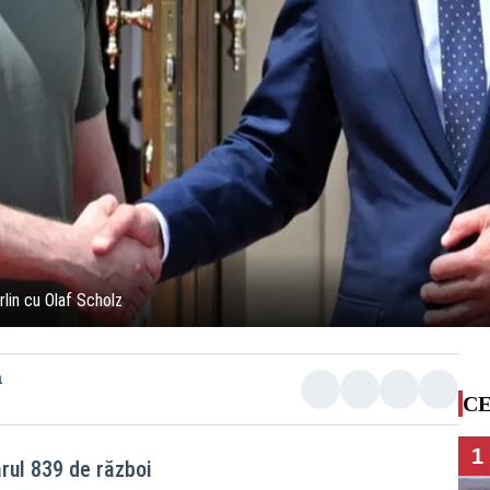
rlin cu Olaf Scholz
a
CE
1
ărul 839 de război