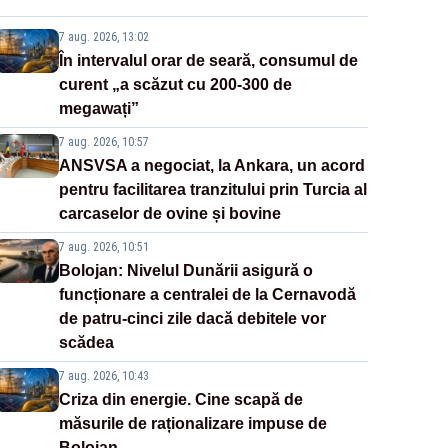
7 aug. 2026, 13:02
În intervalul orar de seară, consumul de
curent „a scăzut cu 200-300 de
megawați”
7 aug. 2026, 10:57
ANSVSA a negociat, la Ankara, un acord
pentru facilitarea tranzitului prin Turcia al
carcaselor de ovine și bovine
7 aug. 2026, 10:51
Bolojan: Nivelul Dunării asigură o
funcționare a centralei de la Cernavodă
de patru-cinci zile dacă debitele vor
scădea
7 aug. 2026, 10:43
Criza din energie. Cine scapă de
măsurile de raționalizare impuse de
Bolojan