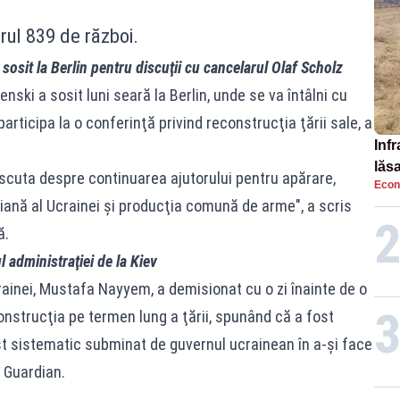
rul 839 de război.
osit la Berlin pentru discuţii cu cancelarul Olaf Scholz
ski a sosit luni seară la Berlin, unde se va întâlni cu
rticipa la o conferinţă privind reconstrucţia ţării sale, a
Infr
lăs
scuta despre continuarea ajutorului pentru apărare,
Econ
iană al Ucrainei şi producţia comună de arme", a scris
ă.
 administraţiei de la Kiev
rainei, Mustafa Nayyem, a demisionat cu o zi înainte de o
onstrucţia pe termen lung a ţării, spunând că a fost
st sistematic subminat de guvernul ucrainean în a-şi face
 Guardian.