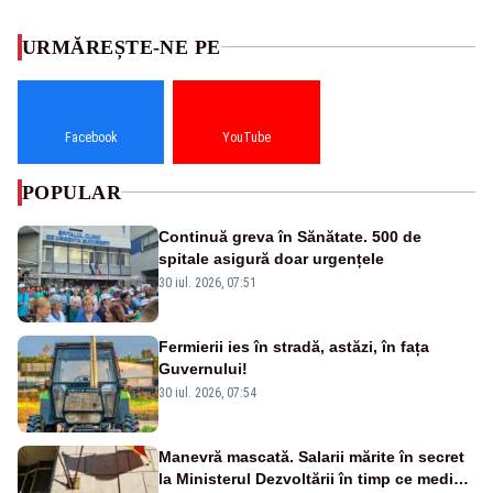
URMĂREȘTE-NE PE
Facebook
YouTube
POPULAR
Continuă greva în Sănătate. 500 de
spitale asigură doar urgențele
30 iul. 2026, 07:51
Fermierii ies în stradă, astăzi, în fața
Guvernului!
30 iul. 2026, 07:54
Manevră mascată. Salarii mărite în secret
la Ministerul Dezvoltării în timp ce medicii