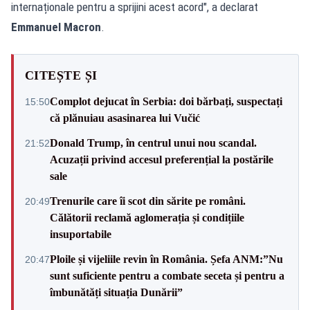
internaționale pentru a sprijini acest acord", a declarat
Emmanuel Macron
.
CITEȘTE ȘI
Complot dejucat în Serbia: doi bărbați, suspectați
15:50
că plănuiau asasinarea lui Vučić
Donald Trump, în centrul unui nou scandal.
21:52
Acuzații privind accesul preferențial la postările
sale
Trenurile care îi scot din sărite pe români.
20:49
Călătorii reclamă aglomerația și condițiile
insuportabile
Ploile și vijeliile revin în România. Șefa ANM:”Nu
20:47
sunt suficiente pentru a combate seceta și pentru a
îmbunătăți situația Dunării”