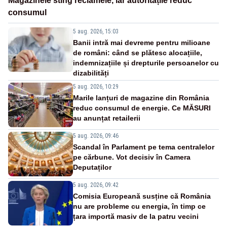
Magazinele sting reclamele, iar autoritățile reduc
consumul
5 aug. 2026, 15:03
Banii intră mai devreme pentru milioane
de români: când se plătesc alocațiile,
indemnizațiile și drepturile persoanelor cu
dizabilități
5 aug. 2026, 10:29
Marile lanțuri de magazine din România
reduc consumul de energie. Ce MĂSURI
au anunțat retailerii
5 aug. 2026, 09:46
Scandal în Parlament pe tema centralelor
pe cărbune. Vot decisiv în Camera
Deputaților
5 aug. 2026, 09:42
Comisia Europeană susține că România
nu are probleme cu energia, în timp ce
țara importă masiv de la patru vecini