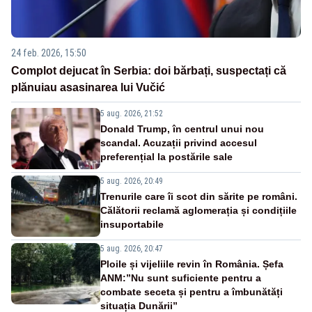
24 feb. 2026, 15:50
Complot dejucat în Serbia: doi bărbați, suspectați că
plănuiau asasinarea lui Vučić
5 aug. 2026, 21:52
Donald Trump, în centrul unui nou
scandal. Acuzații privind accesul
preferențial la postările sale
5 aug. 2026, 20:49
Trenurile care îi scot din sărite pe români.
Călătorii reclamă aglomerația și condițiile
insuportabile
5 aug. 2026, 20:47
Ploile și vijeliile revin în România. Șefa
ANM:”Nu sunt suficiente pentru a
combate seceta și pentru a îmbunătăți
situația Dunării”