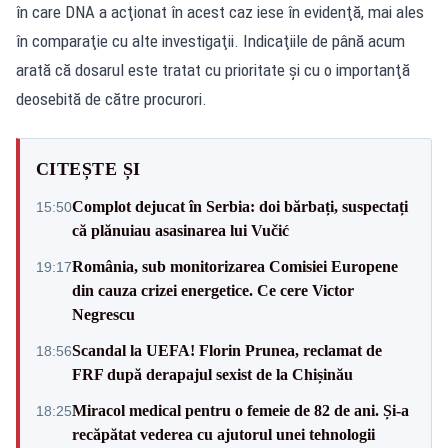
în care DNA a acţionat în acest caz iese în evidenţă, mai ales
în comparaţie cu alte investigaţii. Indicaţiile de până acum
arată că dosarul este tratat cu prioritate şi cu o importanţă
deosebită de către procurori.
CITEȘTE ȘI
Complot dejucat în Serbia: doi bărbați, suspectați
15:50
că plănuiau asasinarea lui Vučić
România, sub monitorizarea Comisiei Europene
19:17
din cauza crizei energetice. Ce cere Victor
Negrescu
Scandal la UEFA! Florin Prunea, reclamat de
18:56
FRF după derapajul sexist de la Chișinău
Miracol medical pentru o femeie de 82 de ani. Și-a
18:25
recăpătat vederea cu ajutorul unei tehnologii