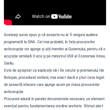
Aceleași surse spus și că aceasta nu ar fi singura audiere
programată la DNA. Cel mai probabil, în fața procurorilor
anticorupție vor ajunge și alți membri ai Guvernului, pentru că o
acuzație similară îl viza și pe ministrul USR al Economiei Irineu
Darău.
Este de așteptat ca explicații să-i fie cerute și premierului Ilie
Boloșan, procedural vorbind, mai exact dacă a știut ceva legat
de această afacere care ajunge acum pe masa procurorilor
anticorupție.
Procurorii adună în paralel documentele necesare, un element
esenţial pentru fundamentarea oricărei anchete. Ritmul alert