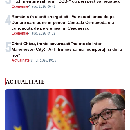
Fitch menține ratingul „BBB-” cu perspectivă negativă
Economie
-
1 aug. 2026, 06:48
4
România în alertă energetică | Vulnerabilitatea de pe
Dunăre care pune în pericol Centrala Cernavodă era
cunoscută de pe vremea lui Ceaușescu
Economie
-
1 aug. 2026, 09:32
5
Cristi Chivu, ironie savuroasă înainte de Inter –
Manchester City: „Ar fi frumos să mai cumpărați și de la
noi”
Actualitate
-
31 iul. 2026, 19:35
ACTUALITATE