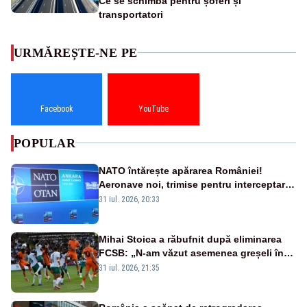
Ce se schimbă pentru șoferi și
transportatori
URMĂREȘTE-NE PE
Facebook
YouTube
POPULAR
NATO întărește apărarea României!
Aeronave noi, trimise pentru interceptarea
și distrugerea dronelor
31 iul. 2026, 20:33
Mihai Stoica a răbufnit după eliminarea
FCSB: „N-am văzut asemenea greșeli în
190 de meciuri europene”
31 iul. 2026, 21:35