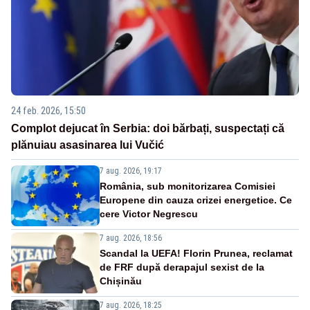
24 feb. 2026, 15:50
Complot dejucat în Serbia: doi bărbați, suspectați că
plănuiau asasinarea lui Vučić
7 aug. 2026, 19:17
România, sub monitorizarea Comisiei
Europene din cauza crizei energetice. Ce
cere Victor Negrescu
7 aug. 2026, 18:56
Scandal la UEFA! Florin Prunea, reclamat
de FRF după derapajul sexist de la
Chișinău
7 aug. 2026, 18:25