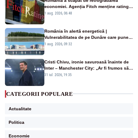
România a scăpat de retrogradarea
economiei. Agenția Fitch menține ratingul
„BBB-” cu perspectivă negativă
1 aug. 2026, 06:48
România în alertă energetică |
Vulnerabilitatea de pe Dunăre care pune
în pericol Centrala Cernavodă era
1 aug. 2026, 09:32
cunoscută de pe vremea lui Ceaușescu
Cristi Chivu, ironie savuroasă înainte de
Inter – Manchester City: „Ar fi frumos să
mai cumpărați și de la noi”
31 iul. 2026, 19:35
CATEGORII POPULARE
Actualitate
Politica
Economie