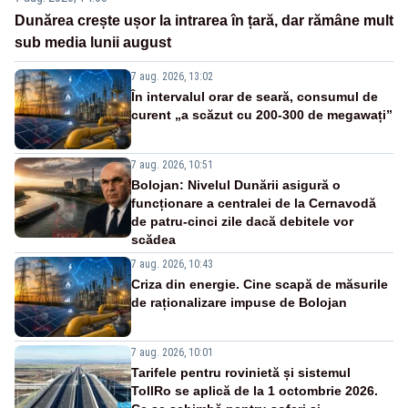
Dunărea crește ușor la intrarea în țară, dar rămâne mult
sub media lunii august
7 aug. 2026, 13:02
În intervalul orar de seară, consumul de
curent „a scăzut cu 200-300 de megawați”
7 aug. 2026, 10:51
Bolojan: Nivelul Dunării asigură o
funcționare a centralei de la Cernavodă
de patru-cinci zile dacă debitele vor
scădea
7 aug. 2026, 10:43
Criza din energie. Cine scapă de măsurile
de raționalizare impuse de Bolojan
7 aug. 2026, 10:01
Tarifele pentru rovinietă și sistemul
TollRo se aplică de la 1 octombrie 2026.