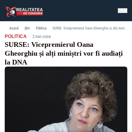
Acasă
Știri
Politica
SURSE: Vicepremierul Oana Gheorghiu și alți miniștri vor fi audiați la DNA
·
POLITICA
2 min citire
SURSE: Vicepremierul Oana
Gheorghiu și alți miniștri vor fi audiați
la DNA