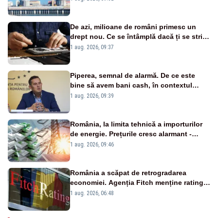
cunoscută de pe vremea lui Ceaușescu
De azi, milioane de români primesc un
drept nou. Ce se întâmplă dacă ți se strică
un produs
1 aug. 2026, 09:37
Piperea, semnal de alarmă. De ce este
bine să avem bani cash, în contextul
alertei energetice?
1 aug. 2026, 09:39
România, la limita tehnică a importurilor
de energie. Prețurile cresc alarmant -
Analiză Realitatea Plus
1 aug. 2026, 09:46
România a scăpat de retrogradarea
economiei. Agenția Fitch menține ratingul
„BBB-” cu perspectivă negativă
1 aug. 2026, 06:48