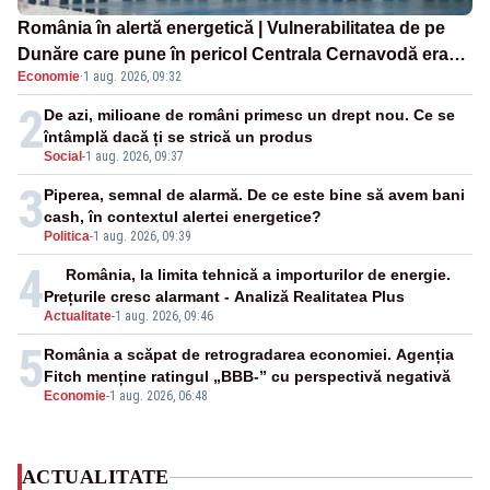
România în alertă energetică | Vulnerabilitatea de pe
Dunăre care pune în pericol Centrala Cernavodă era
Economie
·
1 aug. 2026, 09:32
cunoscută de pe vremea lui Ceaușescu
2
De azi, milioane de români primesc un drept nou. Ce se
întâmplă dacă ți se strică un produs
Social
-
1 aug. 2026, 09:37
3
Piperea, semnal de alarmă. De ce este bine să avem bani
cash, în contextul alertei energetice?
Politica
-
1 aug. 2026, 09:39
4
România, la limita tehnică a importurilor de energie.
Prețurile cresc alarmant - Analiză Realitatea Plus
Actualitate
-
1 aug. 2026, 09:46
5
România a scăpat de retrogradarea economiei. Agenția
Fitch menține ratingul „BBB-” cu perspectivă negativă
Economie
-
1 aug. 2026, 06:48
ACTUALITATE