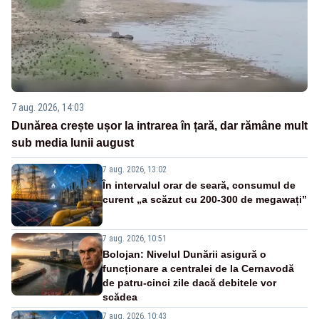
7 aug. 2026, 14:03
Dunărea crește ușor la intrarea în țară, dar rămâne mult
sub media lunii august
7 aug. 2026, 13:02
În intervalul orar de seară, consumul de
curent „a scăzut cu 200-300 de megawați”
7 aug. 2026, 10:51
Bolojan: Nivelul Dunării asigură o
funcționare a centralei de la Cernavodă
de patru-cinci zile dacă debitele vor
scădea
7 aug. 2026, 10:43