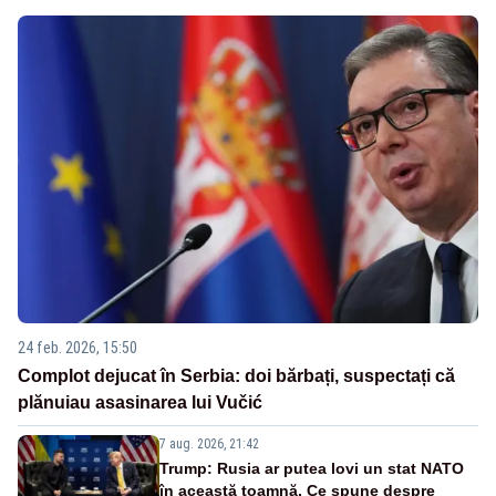
24 feb. 2026, 15:50
Complot dejucat în Serbia: doi bărbați, suspectați că
plănuiau asasinarea lui Vučić
7 aug. 2026, 21:42
Trump: Rusia ar putea lovi un stat NATO
în această toamnă. Ce spune despre