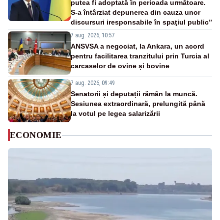
putea fi adoptată în perioada următoare.
S-a întârziat depunerea din cauza unor
discursuri iresponsabile în spaţiul public”
7 aug. 2026, 10:57
ANSVSA a negociat, la Ankara, un acord
pentru facilitarea tranzitului prin Turcia al
carcaselor de ovine și bovine
7 aug. 2026, 09:49
Senatorii și deputații rămân la muncă.
Sesiunea extraordinară, prelungită până
la votul pe legea salarizării
ECONOMIE