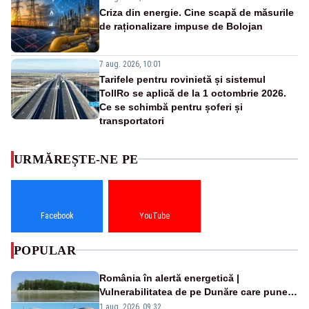
Criza din energie. Cine scapă de măsurile
de raționalizare impuse de Bolojan
7 aug. 2026, 10:01
Tarifele pentru rovinietă și sistemul
TollRo se aplică de la 1 octombrie 2026.
Ce se schimbă pentru șoferi și
transportatori
URMĂREȘTE-NE PE
Facebook
YouTube
POPULAR
România în alertă energetică |
Vulnerabilitatea de pe Dunăre care pune
în pericol Centrala Cernavodă era
1 aug. 2026, 09:32