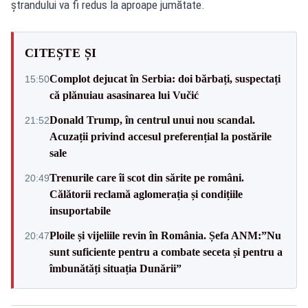
ştrandului va fi redus la aproape jumătate.
CITEȘTE ȘI
Complot dejucat în Serbia: doi bărbați, suspectați
15:50
că plănuiau asasinarea lui Vučić
Donald Trump, în centrul unui nou scandal.
21:52
Acuzații privind accesul preferențial la postările
sale
Trenurile care îi scot din sărite pe români.
20:49
Călătorii reclamă aglomerația și condițiile
insuportabile
Ploile și vijeliile revin în România. Șefa ANM:”Nu
20:47
sunt suficiente pentru a combate seceta și pentru a
îmbunătăți situația Dunării”