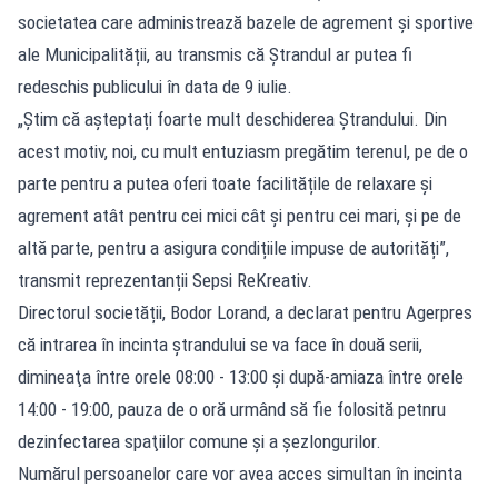
societatea care administrează bazele de agrement și sportive
ale Municipalității, au transmis că Ștrandul ar putea fi
redeschis publicului în data de 9 iulie.
„Știm că așteptați foarte mult deschiderea Ștrandului. Din
acest motiv, noi, cu mult entuziasm pregătim terenul, pe de o
parte pentru a putea oferi toate facilitățile de relaxare și
agrement atât pentru cei mici cât și pentru cei mari, și pe de
altă parte, pentru a asigura condițiile impuse de autorități”,
transmit reprezentanții Sepsi ReKreativ.
Directorul societății, Bodor Lorand, a declarat pentru Agerpres
că intrarea în incinta ştrandului se va face în două serii,
dimineaţa între orele 08:00 - 13:00 şi după-amiaza între orele
14:00 - 19:00, pauza de o oră urmând să fie folosită petnru
dezinfectarea spaţiilor comune şi a şezlongurilor.
Numărul persoanelor care vor avea acces simultan în incinta