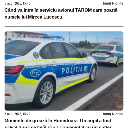
5 aug. 2026, 15:46
Ionuț Nichita
Când va intra în serviciu avionul TAROM care poartă
numele lui Mircea Lucescu
5 aug. 2026, 15:23
Ionuț Nichita
Momente de groază în Hunedoara. Un copil a fost
salvat după ce tatăl său l-a amenințat cu un cutter