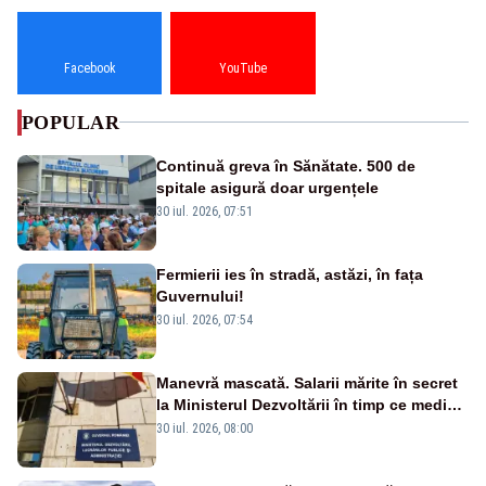
Facebook
YouTube
POPULAR
Continuă greva în Sănătate. 500 de
spitale asigură doar urgențele
30 iul. 2026, 07:51
Fermierii ies în stradă, astăzi, în fața
Guvernului!
30 iul. 2026, 07:54
Manevră mascată. Salarii mărite în secret
la Ministerul Dezvoltării în timp ce medicii
ies în stradă
30 iul. 2026, 08:00