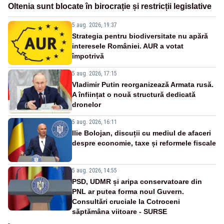
Oltenia sunt blocate în birocrație și restricții legislative
5 aug. 2026, 19:37
Strategia pentru biodiversitate nu apără
interesele României. AUR a votat
împotrivă
5 aug. 2026, 17:15
Vladimir Putin reorganizează Armata rusă.
A înființat o nouă structură dedicată
dronelor
5 aug. 2026, 16:11
Ilie Bolojan, discuții cu mediul de afaceri
despre economie, taxe și reformele fiscale
5 aug. 2026, 14:55
PSD, UDMR și aripa conservatoare din
PNL ar putea forma noul Guvern.
Consultări cruciale la Cotroceni
săptămâna viitoare - SURSE