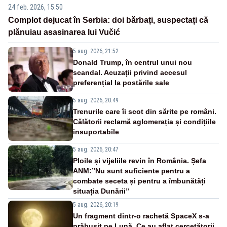
24 feb. 2026, 15:50
Complot dejucat în Serbia: doi bărbați, suspectați că
plănuiau asasinarea lui Vučić
5 aug. 2026, 21:52
Donald Trump, în centrul unui nou
scandal. Acuzații privind accesul
preferențial la postările sale
5 aug. 2026, 20:49
Trenurile care îi scot din sărite pe români.
Călătorii reclamă aglomerația și condițiile
insuportabile
5 aug. 2026, 20:47
Ploile și vijeliile revin în România. Șefa
ANM:”Nu sunt suficiente pentru a
combate seceta și pentru a îmbunătăți
situația Dunării”
5 aug. 2026, 20:19
Un fragment dintr-o rachetă SpaceX s-a
prăbușit pe Lună. Ce au aflat cercetătorii