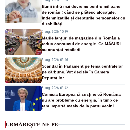
Banii intră mai devreme pentru milioane
de români: când se plătesc alocațiile,
indemnizațiile și drepturile persoanelor cu
dizabilități
5 aug. 2026, 10:29
Marile lanțuri de magazine din România
reduc consumul de energie. Ce MĂSURI
au anunțat retailerii
5 aug. 2026, 09:46
Scandal în Parlament pe tema centralelor
pe cărbune. Vot decisiv în Camera
Deputaților
5 aug. 2026, 09:42
Comisia Europeană susține că România
nu are probleme cu energia, în timp ce
țara importă masiv de la patru vecini
URMĂREȘTE-NE PE