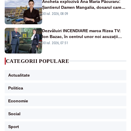
Ancheta explozivă Ana Maria Păcuraru:
Șantierul Damen Mangalia, dosarul care
scufundă apărarea României
30 iul. 2026, 08:09
Dezvăluiri INCENDIARE marca Rizea TV:
Ion Bazac, în centrul unor noi acuzații
publice
30 iul. 2026, 07:51
CATEGORII POPULARE
Actualitate
Politica
Economie
Social
Sport