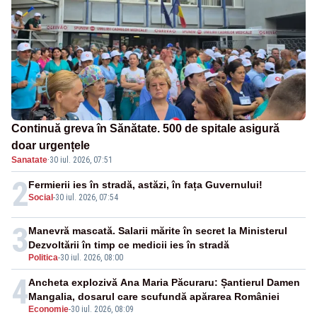
Continuă greva în Sănătate. 500 de spitale asigură
doar urgențele
Sanatate
·
30 iul. 2026, 07:51
2
Fermierii ies în stradă, astăzi, în fața Guvernului!
Social
-
30 iul. 2026, 07:54
3
Manevră mascată. Salarii mărite în secret la Ministerul
Dezvoltării în timp ce medicii ies în stradă
Politica
-
30 iul. 2026, 08:00
4
Ancheta explozivă Ana Maria Păcuraru: Șantierul Damen
Mangalia, dosarul care scufundă apărarea României
Economie
-
30 iul. 2026, 08:09