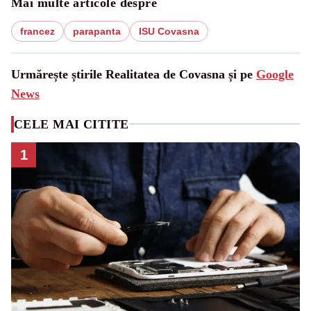
Mai multe articole despre
francez
parapanta
ISU Covasna
Urmărește știrile Realitatea de Covasna și pe
Google
News
CELE MAI CITITE
1