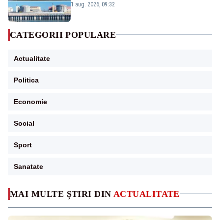
în pericol Centrala Cernavodă era
1 aug. 2026, 09:32
cunoscută de pe vremea lui Ceaușescu
CATEGORII POPULARE
Actualitate
Politica
Economie
Social
Sport
Sanatate
MAI MULTE ȘTIRI DIN
ACTUALITATE