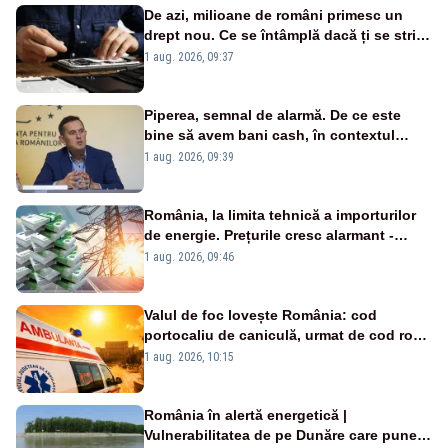
De azi, milioane de români primesc un
drept nou. Ce se întâmplă dacă ți se strică
un produs
1 aug. 2026, 09:37
Piperea, semnal de alarmă. De ce este
bine să avem bani cash, în contextul
alertei energetice?
1 aug. 2026, 09:39
România, la limita tehnică a importurilor
de energie. Prețurile cresc alarmant -
Analiză Realitatea Plus
1 aug. 2026, 09:46
Valul de foc lovește România: cod
portocaliu de caniculă, urmat de cod roșu
duminică. Temperaturile urcă spre 40°C
1 aug. 2026, 10:15
România în alertă energetică |
Vulnerabilitatea de pe Dunăre care pune