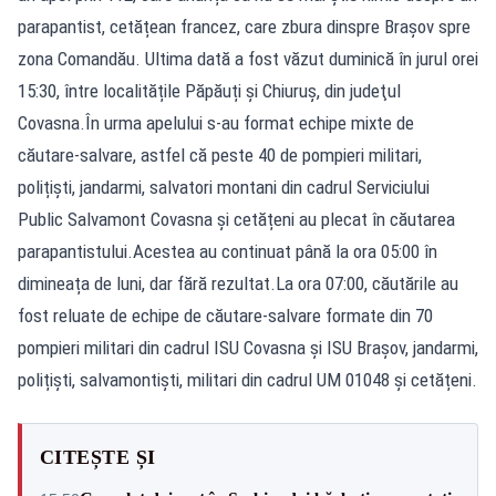
parapantist, cetățean francez, care zbura dinspre Brașov spre
zona Comandău. Ultima dată a fost văzut duminică în jurul orei
15:30, între localitățile Păpăuți și Chiuruș, din judeţul
Covasna.În urma apelului s-au format echipe mixte de
căutare-salvare, astfel că peste 40 de pompieri militari,
polițiști, jandarmi, salvatori montani din cadrul Serviciului
Public Salvamont Covasna și cetățeni au plecat în căutarea
parapantistului.Acestea au continuat până la ora 05:00 în
dimineața de luni, dar fără rezultat.La ora 07:00, căutările au
fost reluate de echipe de căutare-salvare formate din 70
pompieri militari din cadrul ISU Covasna și ISU Brașov, jandarmi,
polițiști, salvamontiști, militari din cadrul UM 01048 și cetățeni.
CITEȘTE ȘI