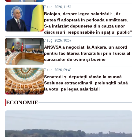
7 aug. 2026, 11:51
Bolojan, despre legea salarizării: „Ar
putea fi adoptată în perioada următoare.
S-a întârziat depunerea din cauza unor
discursuri iresponsabile în spaţiul public”
7 aug. 2026, 10:57
ANSVSA a negociat, la Ankara, un acord
pentru facilitarea tranzitului prin Turcia al
carcaselor de ovine și bovine
7 aug. 2026, 09:49
Senatorii și deputații rămân la muncă.
Sesiunea extraordinară, prelungită până
la votul pe legea salarizării
ECONOMIE