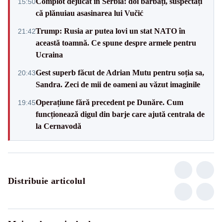
Complot dejucat în Serbia: doi bărbați, suspectați
15:50
că plănuiau asasinarea lui Vučić
Trump: Rusia ar putea lovi un stat NATO în
21:42
această toamnă. Ce spune despre armele pentru
Ucraina
Gest superb făcut de Adrian Mutu pentru soția sa,
20:43
Sandra. Zeci de mii de oameni au văzut imaginile
Operațiune fără precedent pe Dunăre. Cum
19:45
funcționează digul din barje care ajută centrala de
la Cernavodă
Distribuie articolul