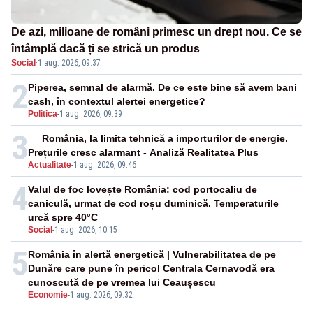
De azi, milioane de români primesc un drept nou. Ce se
întâmplă dacă ți se strică un produs
Social
·
1 aug. 2026, 09:37
2
Piperea, semnal de alarmă. De ce este bine să avem bani
cash, în contextul alertei energetice?
Politica
-
1 aug. 2026, 09:39
3
România, la limita tehnică a importurilor de energie.
Prețurile cresc alarmant - Analiză Realitatea Plus
Actualitate
-
1 aug. 2026, 09:46
4
Valul de foc lovește România: cod portocaliu de
caniculă, urmat de cod roșu duminică. Temperaturile
urcă spre 40°C
Social
-
1 aug. 2026, 10:15
5
România în alertă energetică | Vulnerabilitatea de pe
Dunăre care pune în pericol Centrala Cernavodă era
cunoscută de pe vremea lui Ceaușescu
Economie
-
1 aug. 2026, 09:32