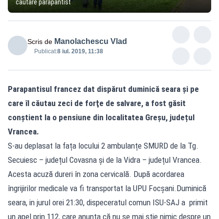
cautare parapantist
Manolachescu Vlad
Scris de
Publicat:
8 iul. 2019, 11:38
Parapantisul francez dat dispărut duminică seara şi pe
care îl căutau zeci de forţe de salvare, a fost găsit
conștient la o pensiune din localitatea Greșu, județul
Vrancea.
S-au deplasat la fața locului 2 ambulanțe SMURD de la Tg.
Secuiesc – județul Covasna și de la Vidra – județul Vrancea.
Acesta acuză dureri în zona cervicală. După acordarea
îngrijirilor medicale va fi transportat la UPU Focșani.Duminică
seara, in jurul orei 21:30, dispeceratul comun ISU-SAJ a primit
un apel prin 112, care anunța că nu se mai știe nimic despre un