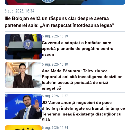
6 aug. 2026, 16:34
Ilie Bolojan evită un răspuns clar despre averea
partenerei sale: „Am respectat întotdeauna legea”
6 aug. 2026, 15:39
Guvernul a adoptat o hotărâre care
aprobă planurile de pregătire pentru
riscuri
6 aug. 2026, 15:18
Ana Maria Păcuraru: Televiziunea
Poporului solicită investigarea deciziilor
luate în această perioadă de criză
enegetică
6 aug. 2026, 11:27
JD Vance anunță negocieri de pace
dificile și îndelungate cu Iranul, în timp ce
Teheranul neagă existența discuțiilor cu
SUA
6 aug. 2026, 11:24