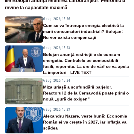
Ilie Bolojan anunță ieftinirea carburanților: Petromidia
revine la capacitate maximă
6 aug. 2026, 15:36
Cum se va întrerupe energia electrică la
marii consumatori industriali? Bolojan:
Nu vor exista compensații
6 aug. 2026, 15:33
Bolojan anunță restricțiile de consum
energetic. Centralele pe combustibili
fosili, repornite. La ore de vârf se va apela
la importuri - LIVE TEXT
6 aug. 2026, 15:24
Miza uriașă a scufundării barjelor.
Reactorul 2 de la Cernavodă poate primi o
nouă „gură de oxigen”
6 aug. 2026, 15:23
Alexandru Nazare, veste bună: Economia
României va crește în 2027, iar inflația va
scădea