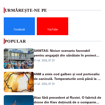
URMĂREȘTE-NE PE
Facebook
YouTube
POPULAR
SANITAS: Niciun scenariu favorabil
pentru angajații din sănătate în proiectul
Legii salarizării
31 iul. 2026, 07:29
ANM a emis cod galben și cod portocaliu
de caniculă. Temperaturile urcă până la 38
de grade, iar nopțile devin tropicale
31 iul. 2026, 07:39
Atac fără precedent al Rusiei. O fabrică de
drone din Kiev deținută de o companie