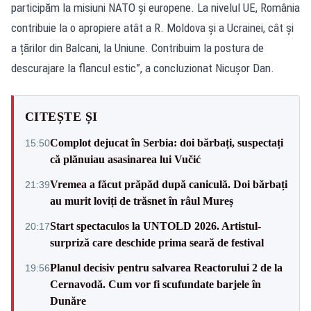
participăm la misiuni NATO și europene. La nivelul UE, România
contribuie la o apropiere atât a R. Moldova și a Ucrainei, cât și
a țărilor din Balcani, la Uniune. Contribuim la postura de
descurajare la flancul estic”, a concluzionat Nicușor Dan.
CITEȘTE ȘI
Complot dejucat în Serbia: doi bărbați, suspectați
15:50
că plănuiau asasinarea lui Vučić
Vremea a făcut prăpăd după caniculă. Doi bărbați
21:39
au murit loviți de trăsnet în râul Mureș
Start spectaculos la UNTOLD 2026. Artistul-
20:17
surpriză care deschide prima seară de festival
Planul decisiv pentru salvarea Reactorului 2 de la
19:56
Cernavodă. Cum vor fi scufundate barjele în
Dunăre