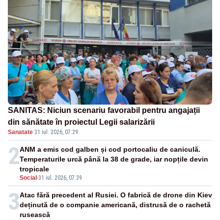
SANITAS: Niciun scenariu favorabil pentru angajații
din sănătate în proiectul Legii salarizării
Sanatate
·
31 iul. 2026, 07:29
2
ANM a emis cod galben și cod portocaliu de caniculă.
Temperaturile urcă până la 38 de grade, iar nopțile devin
tropicale
Social
-
31 iul. 2026, 07:39
3
Atac fără precedent al Rusiei. O fabrică de drone din Kiev
deținută de o companie americană, distrusă de o rachetă
rusească