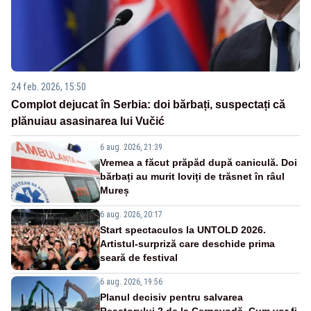
24 feb. 2026, 15:50
Complot dejucat în Serbia: doi bărbați, suspectați că
plănuiau asasinarea lui Vučić
6 aug. 2026, 21:39
Vremea a făcut prăpăd după caniculă. Doi
bărbați au murit loviți de trăsnet în râul
Mureș
6 aug. 2026, 20:17
Start spectaculos la UNTOLD 2026.
Artistul-surpriză care deschide prima
seară de festival
6 aug. 2026, 19:56
Planul decisiv pentru salvarea
Reactorului 2 de la Cernavodă. Cum vor fi