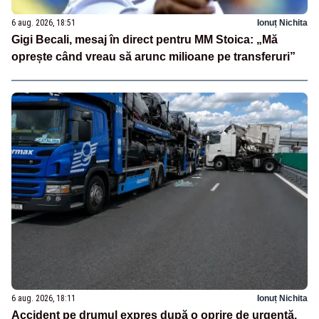
6 aug. 2026, 18:51
Ionuț Nichita
Gigi Becali, mesaj în direct pentru MM Stoica: „Mă
oprește când vreau să arunc milioane pe transferuri”
6 aug. 2026, 18:11
Ionuț Nichita
Accident pe drumul expres după o oprire de urgență.