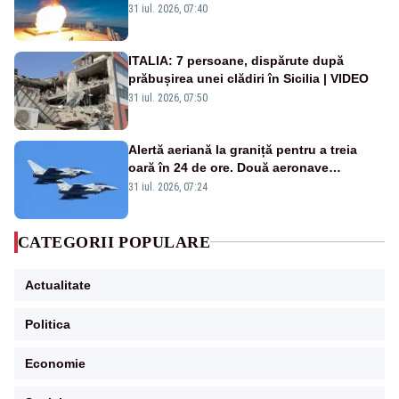
americană, distrusă de o rachetă
31 iul. 2026, 07:40
rusească
ITALIA: 7 persoane, dispărute după
prăbușirea unei clădiri în Sicilia | VIDEO
31 iul. 2026, 07:50
Alertă aeriană la graniță pentru a treia
oară în 24 de ore. Două aeronave
Eurofighter britanice au fost ridicate de la
31 iul. 2026, 07:24
sol
CATEGORII POPULARE
Actualitate
Politica
Economie