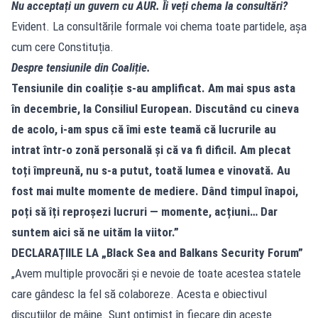
Nu acceptați un guvern cu AUR. Îi veți chema la consultări?
Evident. La consultările formale voi chema toate partidele, așa
cum cere Constituția.
Despre tensiunile din Coaliție.
Tensiunile din coaliție s-au amplificat. Am mai spus asta
în decembrie, la Consiliul European. Discutând cu cineva
de acolo, i-am spus că îmi este teamă că lucrurile au
intrat într-o zonă personală și că va fi dificil. Am plecat
toți împreună, nu s-a putut, toată lumea e vinovată. Au
fost mai multe momente de mediere. Dând timpul înapoi,
poți să îți reproșezi lucruri — momente, acțiuni… Dar
suntem aici să ne uităm la viitor.”
DECLARAȚIILE LA „Black Sea and Balkans Security Forum”
„Avem multiple provocări și e nevoie de toate acestea statele
care gândesc la fel să colaboreze. Acesta e obiectivul
discuțiilor de mâine. Sunt optimist în fiecare din aceste