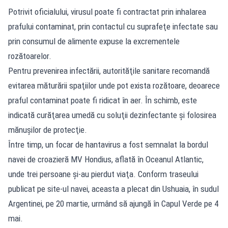
Potrivit oficialului, virusul poate fi contractat prin inhalarea
prafului contaminat, prin contactul cu suprafeţe infectate sau
prin consumul de alimente expuse la excrementele
rozătoarelor.
Pentru prevenirea infectării, autorităţile sanitare recomandă
evitarea măturării spaţiilor unde pot exista rozătoare, deoarece
praful contaminat poate fi ridicat în aer. În schimb, este
indicată curăţarea umedă cu soluţii dezinfectante şi folosirea
mănuşilor de protecţie.
Între timp, un focar de hantavirus a fost semnalat la bordul
navei de croazieră MV Hondius, aflată în Oceanul Atlantic,
unde trei persoane şi-au pierdut viaţa. Conform traseului
publicat pe site-ul navei, aceasta a plecat din Ushuaia, în sudul
Argentinei, pe 20 martie, urmând să ajungă în Capul Verde pe 4
mai.