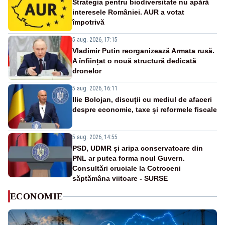
Strategia pentru biodiversitate nu apără
interesele României. AUR a votat
împotrivă
5 aug. 2026, 17:15
Vladimir Putin reorganizează Armata rusă.
A înființat o nouă structură dedicată
dronelor
5 aug. 2026, 16:11
Ilie Bolojan, discuții cu mediul de afaceri
despre economie, taxe și reformele fiscale
5 aug. 2026, 14:55
PSD, UDMR și aripa conservatoare din
PNL ar putea forma noul Guvern.
Consultări cruciale la Cotroceni
săptămâna viitoare - SURSE
ECONOMIE