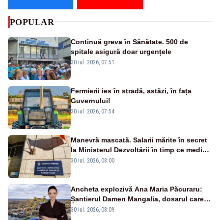
POPULAR
Continuă greva în Sănătate. 500 de
spitale asigură doar urgențele
30 iul. 2026, 07:51
Fermierii ies în stradă, astăzi, în fața
Guvernului!
30 iul. 2026, 07:54
Manevră mascată. Salarii mărite în secret
la Ministerul Dezvoltării în timp ce medicii
ies în stradă
30 iul. 2026, 08:00
Ancheta explozivă Ana Maria Păcuraru:
Șantierul Damen Mangalia, dosarul care
scufundă apărarea României
30 iul. 2026, 08:09