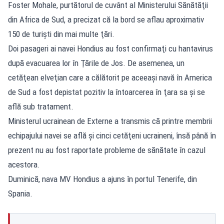
Foster Mohale, purtătorul de cuvânt al Ministerului Sănătăţii
din Africa de Sud, a precizat că la bord se aflau aproximativ
150 de turişti din mai multe ţări.
Doi pasageri ai navei Hondius au fost confirmaţi cu hantavirus
după evacuarea lor în Ţările de Jos. De asemenea, un
cetăţean elveţian care a călătorit pe aceeaşi navă în America
de Sud a fost depistat pozitiv la întoarcerea în ţara sa şi se
află sub tratament.
Ministerul ucrainean de Externe a transmis că printre membrii
echipajului navei se află şi cinci cetăţeni ucraineni, însă până în
prezent nu au fost raportate probleme de sănătate în cazul
acestora.
Duminică, nava MV Hondius a ajuns în portul Tenerife, din
Spania.