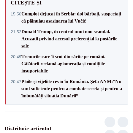
CITEȘTE ȘI
Complot dejucat în Serbia: doi bărbați, suspectați
15:50
că plănuiau asasinarea lui Vučić
Donald Trump, în centrul unui nou scandal.
21:52
Acuzații privind accesul preferențial la postările
sale
Trenurile care îi scot din sărite pe români.
20:49
Călătorii reclamă aglomerația și condițiile
insuportabile
Ploile și vijeliile revin în România. Șefa ANM:”Nu
20:47
sunt suficiente pentru a combate seceta și pentru a
îmbunătăți situația Dunării”
Distribuie articolul