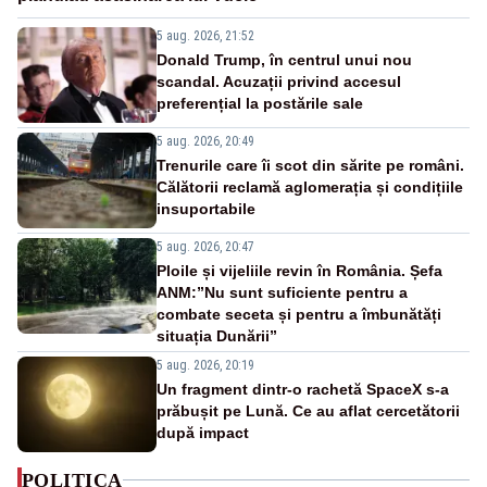
5 aug. 2026, 21:52
Donald Trump, în centrul unui nou
scandal. Acuzații privind accesul
preferențial la postările sale
5 aug. 2026, 20:49
Trenurile care îi scot din sărite pe români.
Călătorii reclamă aglomerația și condițiile
insuportabile
5 aug. 2026, 20:47
Ploile și vijeliile revin în România. Șefa
ANM:”Nu sunt suficiente pentru a
combate seceta și pentru a îmbunătăți
situația Dunării”
5 aug. 2026, 20:19
Un fragment dintr-o rachetă SpaceX s-a
prăbușit pe Lună. Ce au aflat cercetătorii
după impact
POLITICA