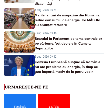
dizabilități
5 aug. 2026, 10:29
Marile lanțuri de magazine din România
reduc consumul de energie. Ce MĂSURI
au anunțat retailerii
5 aug. 2026, 09:46
Scandal în Parlament pe tema centralelor
pe cărbune. Vot decisiv în Camera
Deputaților
5 aug. 2026, 09:42
Comisia Europeană susține că România
nu are probleme cu energia, în timp ce
țara importă masiv de la patru vecini
URMĂREȘTE-NE PE
Facebook
YouTube