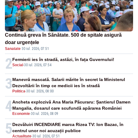
Continuă greva în Sănătate. 500 de spitale asigură
doar urgențele
Sanatate
·
30 iul. 2026, 07:51
2
Fermierii ies în stradă, astăzi, în fața Guvernului!
Social
-
30 iul. 2026, 07:54
3
Manevră mascată. Salarii mărite în secret la Ministerul
Dezvoltării în timp ce medicii ies în stradă
Politica
-
30 iul. 2026, 08:00
4
Ancheta explozivă Ana Maria Păcuraru: Șantierul Damen
Mangalia, dosarul care scufundă apărarea României
Economie
-
30 iul. 2026, 08:09
5
Dezvăluiri INCENDIARE marca Rizea TV: Ion Bazac, în
centrul unor noi acuzații publice
Actualitate
-
30 iul. 2026, 07:51