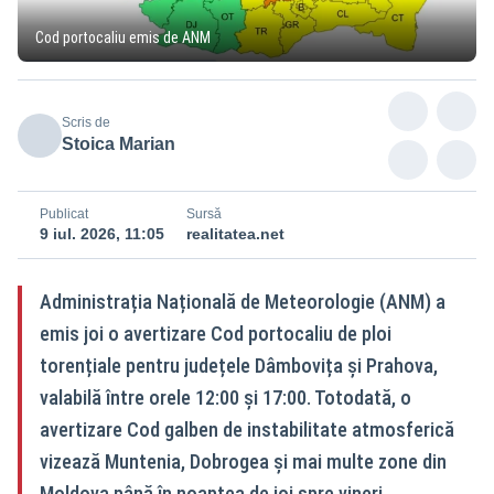
Cod portocaliu emis de ANM
Scris de
Stoica Marian
Publicat
Sursă
9 iul. 2026, 11:05
realitatea.net
Administrația Națională de Meteorologie (ANM) a
emis joi o avertizare Cod portocaliu de ploi
torențiale pentru județele Dâmbovița și Prahova,
valabilă între orele 12:00 și 17:00. Totodată, o
avertizare Cod galben de instabilitate atmosferică
vizează Muntenia, Dobrogea și mai multe zone din
Moldova până în noaptea de joi spre vineri.