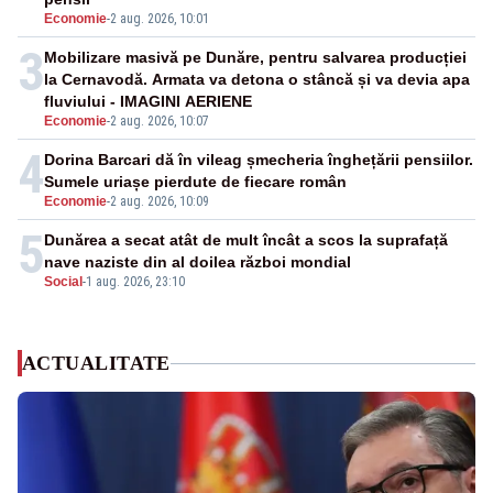
Economie
-
2 aug. 2026, 10:01
3
Mobilizare masivă pe Dunăre, pentru salvarea producției
la Cernavodă. Armata va detona o stâncă și va devia apa
fluviului - IMAGINI AERIENE
Economie
-
2 aug. 2026, 10:07
4
Dorina Barcari dă în vileag șmecheria înghețării pensiilor.
Sumele uriașe pierdute de fiecare român
Economie
-
2 aug. 2026, 10:09
5
Dunărea a secat atât de mult încât a scos la suprafață
nave naziste din al doilea război mondial
Social
-
1 aug. 2026, 23:10
ACTUALITATE