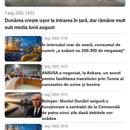
7 aug. 2026, 14:03
Dunărea crește ușor la intrarea în țară, dar rămâne mult
sub media lunii august
7 aug. 2026, 13:02
În intervalul orar de seară, consumul de
curent „a scăzut cu 200-300 de megawați”
7 aug. 2026, 10:57
ANSVSA a negociat, la Ankara, un acord
pentru facilitarea tranzitului prin Turcia al
carcaselor de ovine și bovine
7 aug. 2026, 10:51
Bolojan: Nivelul Dunării asigură o
funcționare a centralei de la Cernavodă
de patru-cinci zile dacă debitele vor
scădea
7 aug. 2026, 10:43