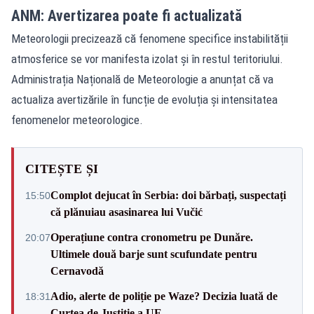
ANM: Avertizarea poate fi actualizată
Meteorologii precizează că fenomene specifice instabilității
atmosferice se vor manifesta izolat și în restul teritoriului.
Administrația Națională de Meteorologie a anunțat că va
actualiza avertizările în funcție de evoluția și intensitatea
fenomenelor meteorologice.
CITEȘTE ȘI
Complot dejucat în Serbia: doi bărbați, suspectați
15:50
că plănuiau asasinarea lui Vučić
Operațiune contra cronometru pe Dunăre.
20:07
Ultimele două barje sunt scufundate pentru
Cernavodă
Adio, alerte de poliție pe Waze? Decizia luată de
18:31
Curtea de Justiție a UE