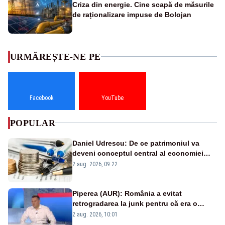
Criza din energie. Cine scapă de măsurile
de raționalizare impuse de Bolojan
URMĂREȘTE-NE PE
Facebook
YouTube
POPULAR
Daniel Udrescu: De ce patrimoniul va
deveni conceptul central al economiei
viitoare?
2 aug. 2026, 09:22
Piperea (AUR): România a evitat
retrogradarea la junk pentru că era o
catastrofă pentru bănci și fondurile de
2 aug. 2026, 10:01
pensii