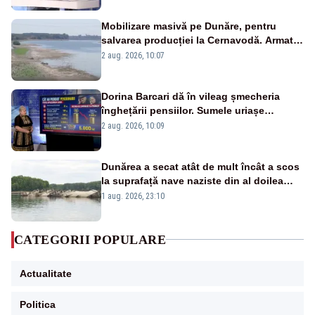
Mobilizare masivă pe Dunăre, pentru
salvarea producției la Cernavodă. Armata
va detona o stâncă și va devia apa
2 aug. 2026, 10:07
fluviului - IMAGINI AERIENE
Dorina Barcari dă în vileag șmecheria
înghețării pensiilor. Sumele uriașe
pierdute de fiecare român
2 aug. 2026, 10:09
Dunărea a secat atât de mult încât a scos
la suprafață nave naziste din al doilea
război mondial
1 aug. 2026, 23:10
CATEGORII POPULARE
Actualitate
Politica