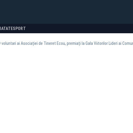
NATATE
SPORT
 voluntari ai Asociației de Tineret Ecou, premiați la Gala Viitorilor Lideri ai Comun