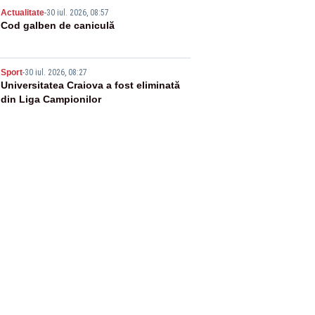
4
Actualitate
-
30 iul. 2026, 08:57
Cod galben de caniculă
5
Sport
-
30 iul. 2026, 08:27
Universitatea Craiova a fost eliminată
din Liga Campionilor