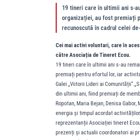
19 tineri care în ultimii ani s-
organizației, au fost premiați p
recunoscută în cadrul celei de-a
Cei mai activi voluntari, care în aces
către Asociația de Tineret Ecou.
19 tineri care în ultimii ani s-au rema
premiați pentru efortul lor, iar activi
Galei „Viitorii Lideri ai Comunității”.
din ultimii ani, fiind premiați de memb
Ropotan, Maria Bejan, Denisa Gabor, M
energia și timpul acordat activităților
reprezentanții Asociației tineret Ec
prezenți și actualii coordonatori ai 