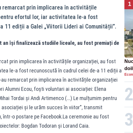
1
au remarcat prin implicarea în activitățile
entru efortul lor, iar activitatea le-a fost
 11 ediții a Galei „Viitorii Lideri ai Comunității”.
t an își finalizează studiile liceale, au fost premiați de
rcat prin implicarea în activitățile organizației, au fost
Nucl
doil
tatea le-a fost recunoscută în cadrul celei de-a 11 ediții a
Econ
Cer
„S-au remarcat prin implicarea în activitățile organizației
ri Alumni Ecou, foști voluntari ai asociației: Elena
ihai Tordai și Andi Artimenco (...) Le mulțumim pentru
 asociației și le urăm succes în viitor”, transmit
ou, într-o postare pe Facebook.La ceremonie au fost
proiectelor: Bogdan Todoran și Lorand Caia.