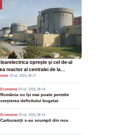
earelectrica opreşte şi cel de-al
ea reactor al centralei de la
omie
·
30 iul. 2026, 08:31
navodă
2
Economie
-
30 iul. 2026, 08:34
România nu își mai poate permite
creșterea deficitului bugetar
3
Economie
-
30 iul. 2026, 08:54
Carburanții s-au scumpit din nou