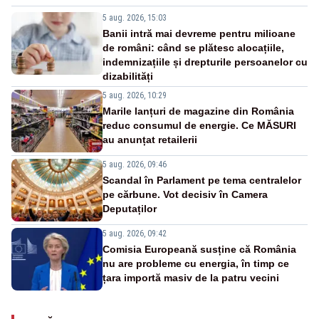
5 aug. 2026, 15:03
Banii intră mai devreme pentru milioane
de români: când se plătesc alocațiile,
indemnizațiile și drepturile persoanelor cu
dizabilități
5 aug. 2026, 10:29
Marile lanțuri de magazine din România
reduc consumul de energie. Ce MĂSURI
au anunțat retailerii
5 aug. 2026, 09:46
Scandal în Parlament pe tema centralelor
pe cărbune. Vot decisiv în Camera
Deputaților
5 aug. 2026, 09:42
Comisia Europeană susține că România
nu are probleme cu energia, în timp ce
țara importă masiv de la patru vecini