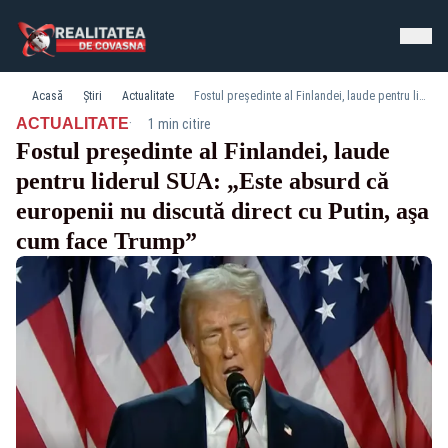
Acasă
Știri
Actualitate
Fostul președinte al Finlandei, laude pentru liderul SUA: „Este absurd că europenii nu discută direct cu Putin, aşa cum face Trump”
·
ACTUALITATE
1 min citire
Fostul președinte al Finlandei, laude
pentru liderul SUA: „Este absurd că
europenii nu discută direct cu Putin, aşa
cum face Trump”