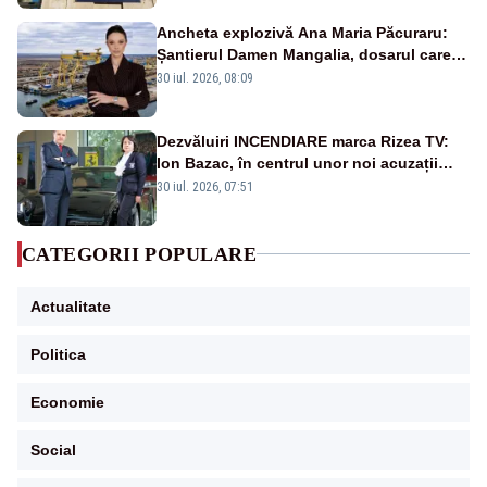
Ancheta explozivă Ana Maria Păcuraru:
Șantierul Damen Mangalia, dosarul care
scufundă apărarea României
30 iul. 2026, 08:09
Dezvăluiri INCENDIARE marca Rizea TV:
Ion Bazac, în centrul unor noi acuzații
publice
30 iul. 2026, 07:51
CATEGORII POPULARE
Actualitate
Politica
Economie
Social