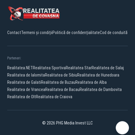
Contact
Termeni și condiții
Politică de confidențialitate
Cod de conduită
Parteneri:
Realitatea.NET
Realitatea Sportiva
Realitatea Star
Realitatea de Salaj
Realitatea de Ialomita
Realitatea de Sibiu
Realitatea de Hunedoara
Realitatea de Galati
Realitatea de Buzau
Realitatea de Alba
Realitatea de Vrancea
Realitatea de Bacau
Realitatea de Dambovita
Realitatea de Olt
Realitatea de Craiova
© 2026 PHG Media Invest LLC
Facebook
YouTube