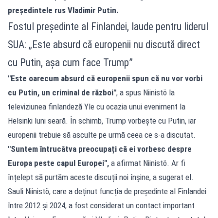
președintele rus Vladimir Putin.
Fostul președinte al Finlandei, laude pentru liderul
SUA: „Este absurd că europenii nu discută direct
cu Putin, aşa cum face Trump”
"Este oarecum absurd că europenii spun că nu vor vorbi
cu Putin, un criminal de război"
, a spus Niinistö la
televiziunea finlandeză Yle cu ocazia unui eveniment la
Helsinki luni seară. În schimb, Trump vorbește cu Putin, iar
europenii trebuie să asculte pe urmă ceea ce s-a discutat.
"Suntem întrucâtva preocupați că ei vorbesc despre
Europa peste capul Europei",
a afirmat Niinistö. Ar fi
înțelept să purtăm aceste discuții noi înșine, a sugerat el.
Sauli Niinistö, care a deținut funcția de președinte al Finlandei
între 2012 și 2024, a fost considerat un contact important