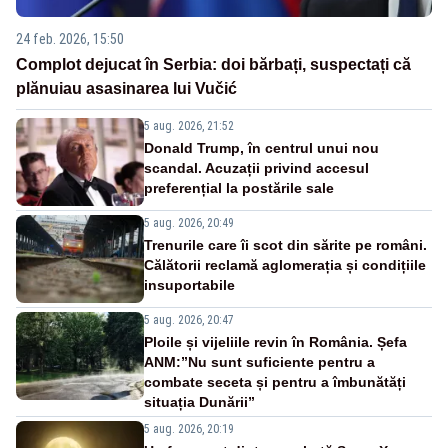
24 feb. 2026, 15:50
Complot dejucat în Serbia: doi bărbați, suspectați că
plănuiau asasinarea lui Vučić
5 aug. 2026, 21:52
Donald Trump, în centrul unui nou
scandal. Acuzații privind accesul
preferențial la postările sale
5 aug. 2026, 20:49
Trenurile care îi scot din sărite pe români.
Călătorii reclamă aglomerația și condițiile
insuportabile
5 aug. 2026, 20:47
Ploile și vijeliile revin în România. Șefa
ANM:”Nu sunt suficiente pentru a
combate seceta și pentru a îmbunătăți
situația Dunării”
5 aug. 2026, 20:19