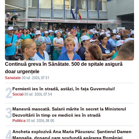
Continuă greva în Sănătate. 500 de spitale asigură
doar urgențele
Sanatate
·
30 iul. 2026, 07:51
2
Fermierii ies în stradă, astăzi, în fața Guvernului!
Social
-
30 iul. 2026, 07:54
3
Manevră mascată. Salarii mărite în secret la Ministerul
Dezvoltării în timp ce medicii ies în stradă
Politica
-
30 iul. 2026, 08:00
4
Ancheta explozivă Ana Maria Păcuraru: Șantierul Damen
Mangalia, dosarul care scufundă apărarea României