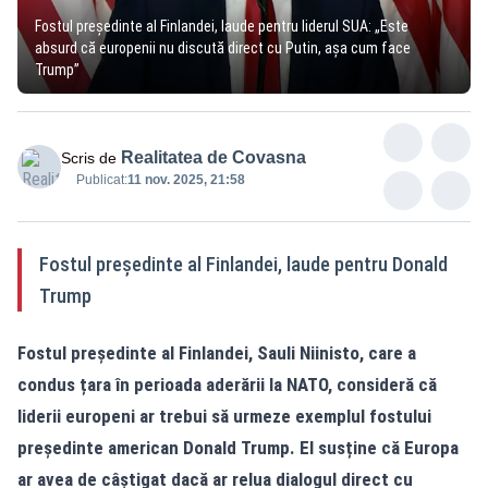
Fostul președinte al Finlandei, laude pentru liderul SUA: „Este
absurd că europenii nu discută direct cu Putin, aşa cum face
Trump”
Realitatea de Covasna
Scris de
Publicat:
11 nov. 2025, 21:58
Fostul președinte al Finlandei, laude pentru Donald
Trump
Fostul președinte al Finlandei, Sauli Niinisto, care a
condus țara în perioada aderării la NATO, consideră că
liderii europeni ar trebui să urmeze exemplul fostului
președinte american Donald Trump. El susține că Europa
ar avea de câștigat dacă ar relua dialogul direct cu