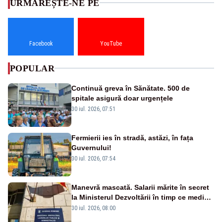
URMĂREȘTE-NE PE
Facebook
YouTube
POPULAR
Continuă greva în Sănătate. 500 de
spitale asigură doar urgențele
30 iul. 2026, 07:51
Fermierii ies în stradă, astăzi, în fața
Guvernului!
30 iul. 2026, 07:54
Manevră mascată. Salarii mărite în secret
la Ministerul Dezvoltării în timp ce medicii
ies în stradă
30 iul. 2026, 08:00