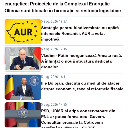
energetice: Proiectele de la Complexul Energetic
Oltenia sunt blocate în birocrație și restricții legislative
5 aug. 2026, 19:37
Strategia pentru biodiversitate nu apără
interesele României. AUR a votat
împotrivă
5 aug. 2026, 17:15
Vladimir Putin reorganizează Armata rusă.
A înființat o nouă structură dedicată
dronelor
5 aug. 2026, 16:11
Ilie Bolojan, discuții cu mediul de afaceri
despre economie, taxe și reformele fiscale
5 aug. 2026, 14:55
PSD, UDMR și aripa conservatoare din
PNL ar putea forma noul Guvern.
Consultări cruciale la Cotroceni