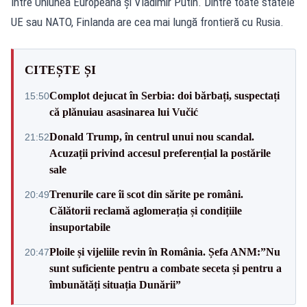
între Uniunea Europeană și Vladimir Putin. Dintre toate statele
UE sau NATO, Finlanda are cea mai lungă frontieră cu Rusia.
CITEȘTE ȘI
Complot dejucat în Serbia: doi bărbați, suspectați
15:50
că plănuiau asasinarea lui Vučić
Donald Trump, în centrul unui nou scandal.
21:52
Acuzații privind accesul preferențial la postările
sale
Trenurile care îi scot din sărite pe români.
20:49
Călătorii reclamă aglomerația și condițiile
insuportabile
Ploile și vijeliile revin în România. Șefa ANM:”Nu
20:47
sunt suficiente pentru a combate seceta și pentru a
îmbunătăți situația Dunării”