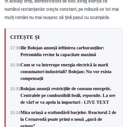
În același timp, administratorii de bloc atrag atenția că
numărul restanțierilor crește constant, pe măsură ce tot mai
mulți români nu mai reușesc să țină pasul cu scumpirile.
CITEȘTE ȘI
Ilie Bolojan anunță ieftinirea carburanților:
17:38
Petromidia revine la capacitate maximă
Cum se va întrerupe energia electrică la marii
15:36
consumatori industriali? Bolojan: Nu vor exista
compensații
Bolojan anunță restricțiile de consum energetic.
15:33
Centralele pe combustibili fosili, repornite. La ore
de vârf se va apela la importuri - LIVE TEXT
Miza uriașă a scufundării barjelor. Reactorul 2 de
15:24
la Cernavodă poate primi o nouă „gură de
oxigen”