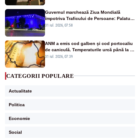
Guvernul marchează Ziua Mondială
împotriva Traficului de Persoane: Palatul
Victoria, iluminat în albastru
31 iul. 2026, 07:58
ANM a emis cod galben și cod portocaliu
de caniculă. Temperaturile urcă până la 38
de grade, iar nopțile devin tropicale
31 iul. 2026, 07:39
CATEGORII POPULARE
Actualitate
Politica
Economie
Social