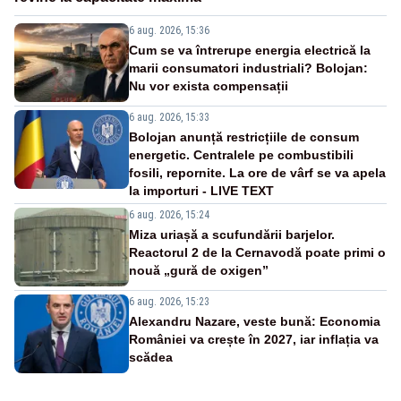
6 aug. 2026, 15:36
Cum se va întrerupe energia electrică la
marii consumatori industriali? Bolojan:
Nu vor exista compensații
6 aug. 2026, 15:33
Bolojan anunță restricțiile de consum
energetic. Centralele pe combustibili
fosili, repornite. La ore de vârf se va apela
la importuri - LIVE TEXT
6 aug. 2026, 15:24
Miza uriașă a scufundării barjelor.
Reactorul 2 de la Cernavodă poate primi o
nouă „gură de oxigen”
6 aug. 2026, 15:23
Alexandru Nazare, veste bună: Economia
României va crește în 2027, iar inflația va
scădea