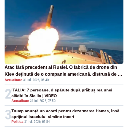
Atac fără precedent al Rusiei. O fabrică de drone din
Kiev deținută de o companie americană, distrusă de o
Actualitate
·
31 iul. 2026, 07:40
rachetă rusească
2
ITALIA: 7 persoane, dispărute după prăbușirea unei
clădiri în Sicilia | VIDEO
Actualitate
-
31 iul. 2026, 07:50
3
Trump anunță un acord pentru dezarmarea Hamas, însă
sprijinul Israelului rămâne incert
Politica
-
31 iul. 2026, 07:54