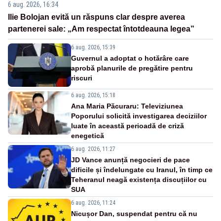
6 aug. 2026, 16:34
Ilie Bolojan evită un răspuns clar despre averea
partenerei sale: „Am respectat întotdeauna legea”
6 aug. 2026, 15:39
Guvernul a adoptat o hotărâre care
aprobă planurile de pregătire pentru
riscuri
6 aug. 2026, 15:18
Ana Maria Păcuraru: Televiziunea
Poporului solicită investigarea deciziilor
luate în această perioadă de criză
enegetică
6 aug. 2026, 11:27
JD Vance anunță negocieri de pace
dificile și îndelungate cu Iranul, în timp ce
Teheranul neagă existența discuțiilor cu
SUA
6 aug. 2026, 11:24
Nicușor Dan, suspendat pentru că nu