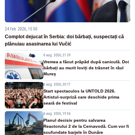
24 feb. 2026, 15:50
Complot dejucat în Serbia: doi bărbați, suspectați că
plănuiau asasinarea lui Vučić
6 aug. 2026, 21:39
Vremea a făcut prăpăd după caniculă. Doi
bărbați au murit loviți de trăsnet în râul
Mureș
6 aug. 2026, 20:17
Start spectaculos la UNTOLD 2026.
Artistul-surpriză care deschide prima
seară de festival
6 aug. 2026, 19:56
Planul decisiv pentru salvarea
Reactorului 2 de la Cernavodă. Cum vor fi
scufundate barjele în Dunăre