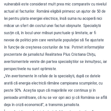
vulnerabili este considerat mult prea mic comparativ cu nivelul
actual al facturilor. Românii eligibili primesc un ajutor de 50 de
lei pentru plata energiei electrice, însă suma nu acoperă nici
măcar un sfert din costul unei facturi obișnuite. Specialiștii
susțin că, în locul unor măsuri punctuale și limitate, ar fi
nevoie de politici prin care veniturile populației să fie ajustate
în funcție de creșterea costurilor de trai. Potrivit informațiilor
prezentate de jurnalistul Realitatea Plus Cristiana Chițu,
avertismentele venite din partea specialiștilor se înmulțesc, iar
perspectivele nu sunt optimiste.
„Vin avertismente în rafale de la specialiști, după ce datele
arată că energia electrică rămâne campioana scumpirilor, cu
peste 50%. Aceștia spun că majorările vor continua și în
perioada următoare, că nu se vor opri aici și că România se află
deja în criză economică”, a transmis jurnalista.