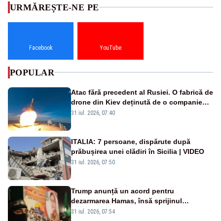
URMĂREȘTE-NE PE
Facebook
YouTube
POPULAR
Atac fără precedent al Rusiei. O fabrică de
drone din Kiev deținută de o companie
americană, distrusă de o rachetă
31 iul. 2026, 07:40
rusească
ITALIA: 7 persoane, dispărute după
prăbușirea unei clădiri în Sicilia | VIDEO
31 iul. 2026, 07:50
Trump anunță un acord pentru
dezarmarea Hamas, însă sprijinul
Israelului rămâne incert
31 iul. 2026, 07:54