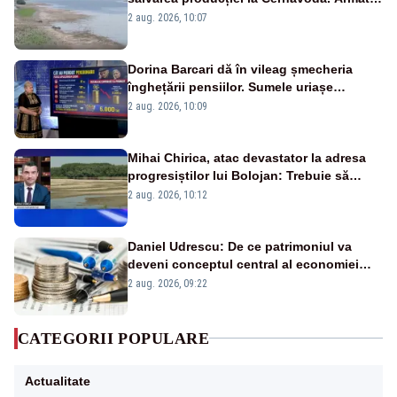
va detona o stâncă și va devia apa
2 aug. 2026, 10:07
fluviului - IMAGINI AERIENE
Dorina Barcari dă în vileag șmecheria
înghețării pensiilor. Sumele uriașe
pierdute de fiecare român
2 aug. 2026, 10:09
Mihai Chirica, atac devastator la adresa
progresiștilor lui Bolojan: Trebuie să
protejăm și natura, dar nu șținem omaneii
2 aug. 2026, 10:12
în stare permanentă de alertă
Daniel Udrescu: De ce patrimoniul va
deveni conceptul central al economiei
viitoare?
2 aug. 2026, 09:22
CATEGORII POPULARE
Actualitate