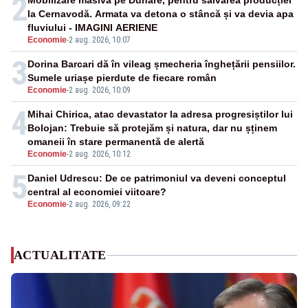
2
Mobilizare masivă pe Dunăre, pentru salvarea producției
la Cernavodă. Armata va detona o stâncă și va devia apa
fluviului - IMAGINI AERIENE
Economie
-
2 aug. 2026, 10:07
3
Dorina Barcari dă în vileag șmecheria înghețării pensiilor.
Sumele uriașe pierdute de fiecare român
Economie
-
2 aug. 2026, 10:09
4
Mihai Chirica, atac devastator la adresa progresiștilor lui
Bolojan: Trebuie să protejăm și natura, dar nu șținem
omaneii în stare permanentă de alertă
Economie
-
2 aug. 2026, 10:12
5
Daniel Udrescu: De ce patrimoniul va deveni conceptul
central al economiei viitoare?
Economie
-
2 aug. 2026, 09:22
ACTUALITATE