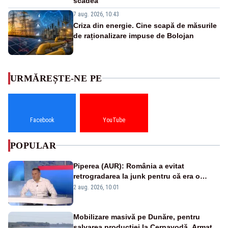
scădea
7 aug. 2026, 10:43
Criza din energie. Cine scapă de măsurile
de raționalizare impuse de Bolojan
URMĂREȘTE-NE PE
Facebook
YouTube
POPULAR
Piperea (AUR): România a evitat
retrogradarea la junk pentru că era o
catastrofă pentru bănci și fondurile de
2 aug. 2026, 10:01
pensii
Mobilizare masivă pe Dunăre, pentru
salvarea producției la Cernavodă. Armata