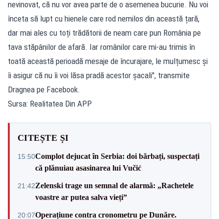
nevinovat, că nu vor avea parte de o asemenea bucurie. Nu voi
înceta să lupt cu hienele care rod nemilos din această țară,
dar mai ales cu toți trădătorii de neam care pun România pe
tava stăpânilor de afară. Iar românilor care mi-au trimis în
toată această perioadă mesaje de încurajare, le mulțumesc și
îi asigur că nu îi voi lăsa pradă acestor șacali", transmite
Dragnea pe Facebook.
Sursa: Realitatea Din APP
CITEȘTE ȘI
Complot dejucat în Serbia: doi bărbați, suspectați
15:50
că plănuiau asasinarea lui Vučić
Zelenski trage un semnal de alarmă: „Rachetele
21:42
voastre ar putea salva vieți”
Operațiune contra cronometru pe Dunăre.
20:07