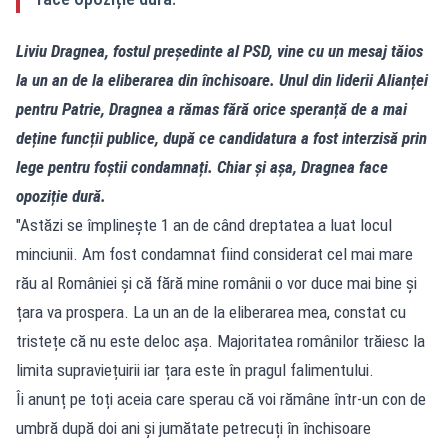
Liviu Dragnea, fostul președinte al PSD, vine cu un mesaj tăios
la un an de la eliberarea din închisoare. Unul din liderii Alianței
pentru Patrie, Dragnea a rămas fără orice speranță de a mai
deține funcții publice, după ce candidatura a fost interzisă prin
lege pentru foștii condamnați. Chiar și așa, Dragnea face
opoziție dură.
"Astăzi se împlinește 1 an de când dreptatea a luat locul
minciunii. Am fost condamnat fiind considerat cel mai mare
rău al României și că fără mine românii o vor duce mai bine și
țara va prospera. La un an de la eliberarea mea, constat cu
tristețe că nu este deloc așa. Majoritatea românilor trăiesc la
limita supraviețuirii iar țara este în pragul falimentului.
Îi anunț pe toți aceia care sperau că voi rămâne într-un con de
umbră după doi ani și jumătate petrecuți în închisoare