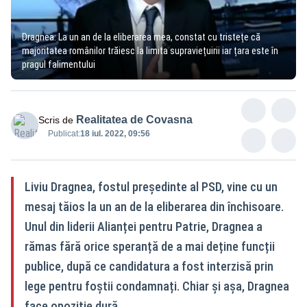
Dragnea: La un an de la eliberarea mea, constat cu tristețe că
majoritatea românilor trăiesc la limita supraviețuirii iar țara este în
pragul falimentului
Realitatea de Covasna
Scris de
Publicat:
18 iul. 2022, 09:56
Liviu Dragnea, fostul președinte al PSD, vine cu un
mesaj tăios la un an de la eliberarea din închisoare.
Unul din liderii Alianței pentru Patrie, Dragnea a
rămas fără orice speranță de a mai deține funcții
publice, după ce candidatura a fost interzisă prin
lege pentru foștii condamnați. Chiar și așa, Dragnea
face opoziție dură.