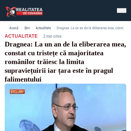
Acasă
Știri
Actualitate
Dragnea: La un an de la eliberarea mea, constat cu tristețe că majoritatea românilor trăiesc la limita supraviețuirii iar țara este în pragul falimentului
·
ACTUALITATE
2 min citire
Dragnea: La un an de la eliberarea mea,
constat cu tristețe că majoritatea
românilor trăiesc la limita
supraviețuirii iar țara este în pragul
falimentului