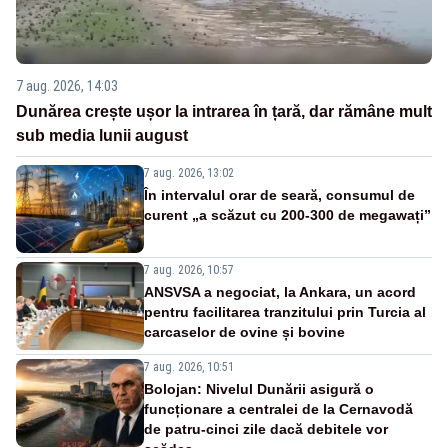
7 aug. 2026, 14:03
Dunărea crește ușor la intrarea în țară, dar rămâne mult
sub media lunii august
7 aug. 2026, 13:02
În intervalul orar de seară, consumul de
curent „a scăzut cu 200-300 de megawați”
7 aug. 2026, 10:57
ANSVSA a negociat, la Ankara, un acord
pentru facilitarea tranzitului prin Turcia al
carcaselor de ovine și bovine
7 aug. 2026, 10:51
Bolojan: Nivelul Dunării asigură o
funcționare a centralei de la Cernavodă
de patru-cinci zile dacă debitele vor