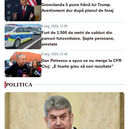
Groenlanda îi pune frână lui Trump.
Avertisment dur după planul de foraj
8 aug. 2026, 13:09
Furt de 1.500 de metri de cabluri din
parcuri fotovoltaice. Șapte persoane,
arestate
8 aug. 2026, 12:46
Dan Petrescu a spus ce nu merge la CFR
Cluj: „E foarte greu să ceri rezultate”
POLITICA