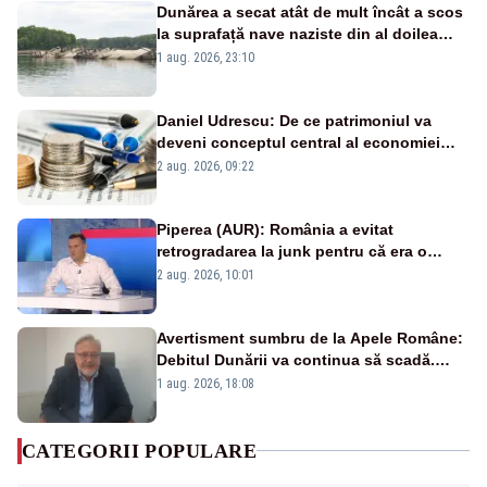
Dunărea a secat atât de mult încât a scos
la suprafață nave naziste din al doilea
război mondial
1 aug. 2026, 23:10
Daniel Udrescu: De ce patrimoniul va
deveni conceptul central al economiei
viitoare?
2 aug. 2026, 09:22
Piperea (AUR): România a evitat
retrogradarea la junk pentru că era o
catastrofă pentru bănci și fondurile de
2 aug. 2026, 10:01
pensii
Avertisment sumbru de la Apele Române:
Debitul Dunării va continua să scadă.
Cernavodă s-ar putea închide în 4 zile
1 aug. 2026, 18:08
CATEGORII POPULARE