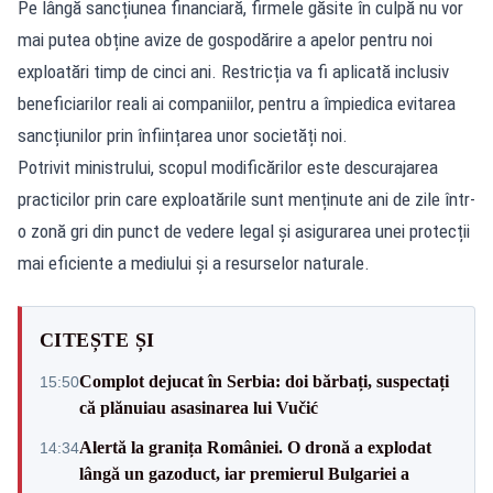
Pe lângă sancțiunea financiară, firmele găsite în culpă nu vor
mai putea obține avize de gospodărire a apelor pentru noi
exploatări timp de cinci ani. Restricția va fi aplicată inclusiv
beneficiarilor reali ai companiilor, pentru a împiedica evitarea
sancțiunilor prin înființarea unor societăți noi.
Potrivit ministrului, scopul modificărilor este descurajarea
practicilor prin care exploatările sunt menținute ani de zile într-
o zonă gri din punct de vedere legal și asigurarea unei protecții
mai eficiente a mediului și a resurselor naturale.
CITEȘTE ȘI
Complot dejucat în Serbia: doi bărbați, suspectați
15:50
că plănuiau asasinarea lui Vučić
Alertă la granița României. O dronă a explodat
14:34
lângă un gazoduct, iar premierul Bulgariei a