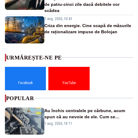
de patru-cinci zile dacă debitele vor
scădea
7 aug. 2026, 10:43
Criza din energie. Cine scapă de măsurile
de raționalizare impuse de Bolojan
URMĂREȘTE-NE PE
Facebook
YouTube
POPULAR
Au închis centralele pe cărbune, acum
spun că au nevoie de ele. Cum se
pasează vina în plină criză energetică
1 aug. 2026, 18:11