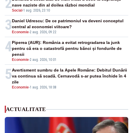
2
nave naziste din al doilea război mondial
Social
-
1 aug. 2026, 23:10
3
Daniel Udrescu: De ce patrimoniul va deveni conceptul
central al economiei viitoare?
Economie
-
2 aug. 2026, 09:22
4
Piperea (AUR): România a evitat retrogradarea la junk
pentru că era o catastrofă pentru bănci și fondurile de
pensii
Economie
-
2 aug. 2026, 10:01
5
Avertisment sumbru de la Apele Române: Debitul Dunării
va continua să scadă. Cernavodă s-ar putea închide în 4
zile
Economie
-
1 aug. 2026, 18:08
ACTUALITATE