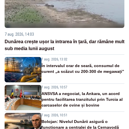
7 aug. 2026, 14:03
Dunărea crește ușor la intrarea în țară, dar rămâne mult
sub media lunii august
7 aug. 2026, 13:02
În intervalul orar de seară, consumul de
curent „a scăzut cu 200-300 de megawați”
7 aug. 2026, 10:57
ANSVSA a negociat, la Ankara, un acord
pentru facilitarea tranzitului prin Turcia al
carcaselor de ovine și bovine
7 aug. 2026, 10:51
Bolojan: Nivelul Dunării asigură o
funcționare a centralei de la Cernavodă