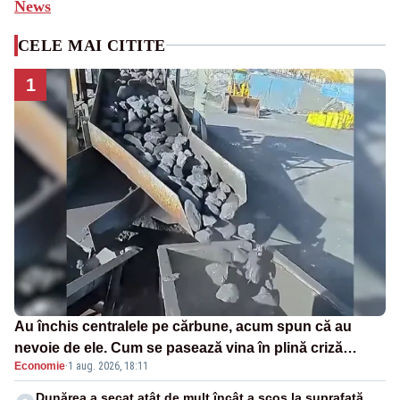
News
CELE MAI CITITE
1
Au închis centralele pe cărbune, acum spun că au
nevoie de ele. Cum se pasează vina în plină criză
Economie
·
1 aug. 2026, 18:11
energetică
Dunărea a secat atât de mult încât a scos la suprafață