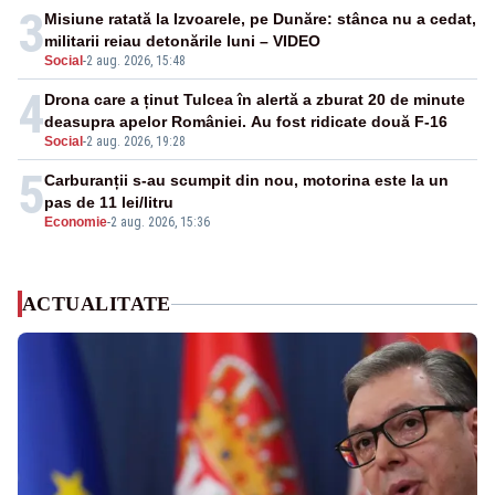
3
Misiune ratată la Izvoarele, pe Dunăre: stânca nu a cedat,
militarii reiau detonările luni – VIDEO
Social
-
2 aug. 2026, 15:48
4
Drona care a ținut Tulcea în alertă a zburat 20 de minute
deasupra apelor României. Au fost ridicate două F-16
Social
-
2 aug. 2026, 19:28
5
Carburanții s-au scumpit din nou, motorina este la un
pas de 11 lei/litru
Economie
-
2 aug. 2026, 15:36
ACTUALITATE