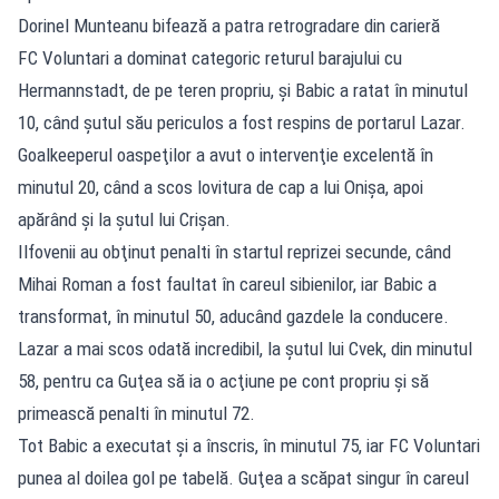
Dorinel Munteanu bifează a patra retrogradare din carieră
FC Voluntari a dominat categoric returul barajului cu
Hermannstadt, de pe teren propriu, şi Babic a ratat în minutul
10, când şutul său periculos a fost respins de portarul Lazar.
Goalkeeperul oaspeţilor a avut o intervenţie excelentă în
minutul 20, când a scos lovitura de cap a lui Onişa, apoi
apărând şi la şutul lui Crişan.
Ilfovenii au obţinut penalti în startul reprizei secunde, când
Mihai Roman a fost faultat în careul sibienilor, iar Babic a
transformat, în minutul 50, aducând gazdele la conducere.
Lazar a mai scos odată incredibil, la şutul lui Cvek, din minutul
58, pentru ca Guţea să ia o acţiune pe cont propriu şi să
primească penalti în minutul 72.
Tot Babic a executat şi a înscris, în minutul 75, iar FC Voluntari
punea al doilea gol pe tabelă. Guţea a scăpat singur în careul