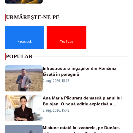
URMĂREȘTE-NE PE
Facebook
YouTube
POPULAR
Infrastructura irigațiilor din România,
lăsată în paragină
2 aug. 2026, 15:38
Ana Maria Păcuraru demască planul lui
Bolojan. O nouă ediție explozivă a
emisiunii „Miza Zilei” la Realitatea PLUS
2 aug. 2026, 15:42
Misiune ratată la Izvoarele, pe Dunăre: