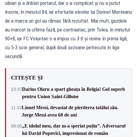
sibian şi a driblat portarul, dar s-a complicat şi nu a putut
înscrie, în minutul 84, iar eforturile elevilor lui Dorinel Munteanu
de a marca un gol au rămas fără rezultat. Mai mult, gazdele
au marcat la ultima fază, pe contraatac, prin Tolea, în minutul
90+8, iar FC Voluntari s-a impus cu 3-0 şi revine în prima ligă,
cu 5-3 scor general, după două sezoane petrecute în liga
secundă.
CITEȘTE ȘI
Darius Olaru a spart gheața în Belgia! Gol superb
13:37
pentru Union Saint-Gilloise
Lionel Messi, devastat de pierderea tatălui său.
11:10
Jorge Messi avea 68 de ani
„E idolul meu, dar m-a speriat puțin”. Adversarul
08:05
lui David Popovici, impresionat de român