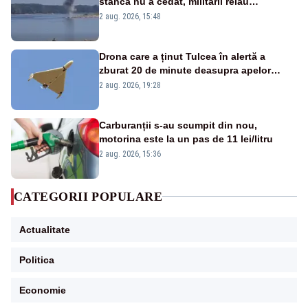
stânca nu a cedat, militarii reiau
detonările luni – VIDEO
2 aug. 2026, 15:48
Drona care a ținut Tulcea în alertă a
zburat 20 de minute deasupra apelor
României. Au fost ridicate două F-16
2 aug. 2026, 19:28
Carburanții s-au scumpit din nou,
motorina este la un pas de 11 lei/litru
2 aug. 2026, 15:36
CATEGORII POPULARE
Actualitate
Politica
Economie