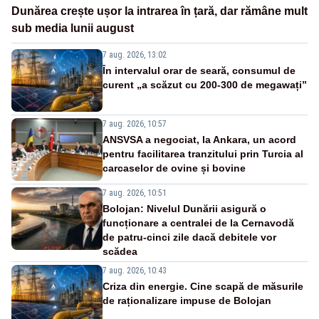
Dunărea crește ușor la intrarea în țară, dar rămâne mult
sub media lunii august
7 aug. 2026, 13:02
În intervalul orar de seară, consumul de
curent „a scăzut cu 200-300 de megawați”
7 aug. 2026, 10:57
ANSVSA a negociat, la Ankara, un acord
pentru facilitarea tranzitului prin Turcia al
carcaselor de ovine și bovine
7 aug. 2026, 10:51
Bolojan: Nivelul Dunării asigură o
funcționare a centralei de la Cernavodă
de patru-cinci zile dacă debitele vor
scădea
7 aug. 2026, 10:43
Criza din energie. Cine scapă de măsurile
de raționalizare impuse de Bolojan