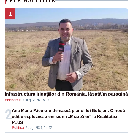
CELE MAI CITITE
1
Infrastructura irigațiilor din România, lăsată în paragină
Economie
·
2 aug. 2026, 15:38
2
Ana Maria Păcuraru demască planul lui Bolojan. O nouă
ediție explozivă a emisiunii „Miza Zilei” la Realitatea
PLUS
Politica
-
2 aug. 2026, 15:42