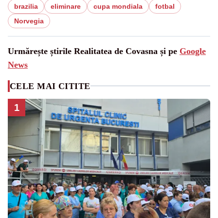
brazilia
eliminare
cupa mondiala
fotbal
Norvegia
Urmărește știrile Realitatea de Covasna și pe
Google
News
CELE MAI CITITE
1