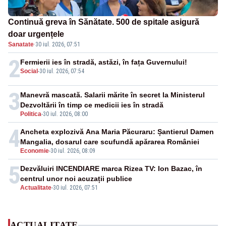
Continuă greva în Sănătate. 500 de spitale asigură
doar urgențele
Sanatate
·
30 iul. 2026, 07:51
2
Fermierii ies în stradă, astăzi, în fața Guvernului!
Social
-
30 iul. 2026, 07:54
3
Manevră mascată. Salarii mărite în secret la Ministerul
Dezvoltării în timp ce medicii ies în stradă
Politica
-
30 iul. 2026, 08:00
4
Ancheta explozivă Ana Maria Păcuraru: Șantierul Damen
Mangalia, dosarul care scufundă apărarea României
Economie
-
30 iul. 2026, 08:09
5
Dezvăluiri INCENDIARE marca Rizea TV: Ion Bazac, în
centrul unor noi acuzații publice
Actualitate
-
30 iul. 2026, 07:51
ACTUALITATE