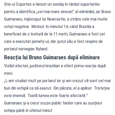
Site-ul Esportes a lansat un sondaj în rândul suporterilor
pentru a identifica „cel mai mare vinovat” al eliminării, iar Bruno
Guimaraes, mijlocașul lui Newcastle, a strâns cele mai multe
voturi negative. Motivul: în minutul 14, când Brazilia a
beneficiat de o lovitură de la 11 metri, Guimaraes a fost cel
care a executat penalty-ul, dar șutul său a fost respins de
portarul norvegian Nyland.
Reacția lui Bruno Guimaraes după eliminare
Vizibil afectat, jucătorul brazilian a oferit prima reacție după
meci:
„L-am studiat mult pe portarul lor și am crezut că sunt cel mai
bun din echipă ca să execut. Din păcate, el a apărat. Tristețea
este imensă. Toată lumea este foarte afectată.”
Guimaraes și-a cerut scuze public fanilor care au susținut
echipa până în ultimul minut: