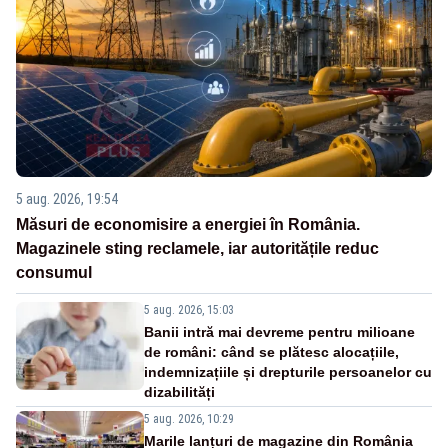
5 aug. 2026, 19:54
Măsuri de economisire a energiei în România.
Magazinele sting reclamele, iar autoritățile reduc
consumul
5 aug. 2026, 15:03
Banii intră mai devreme pentru milioane
de români: când se plătesc alocațiile,
indemnizațiile și drepturile persoanelor cu
dizabilități
5 aug. 2026, 10:29
Marile lanțuri de magazine din România