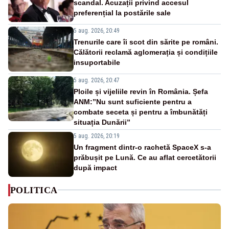
scandal. Acuzații privind accesul
preferențial la postările sale
5 aug. 2026, 20:49
Trenurile care îi scot din sărite pe români.
Călătorii reclamă aglomerația și condițiile
insuportabile
5 aug. 2026, 20:47
Ploile și vijeliile revin în România. Șefa
ANM:”Nu sunt suficiente pentru a
combate seceta și pentru a îmbunătăți
situația Dunării”
5 aug. 2026, 20:19
Un fragment dintr-o rachetă SpaceX s-a
prăbușit pe Lună. Ce au aflat cercetătorii
după impact
POLITICA