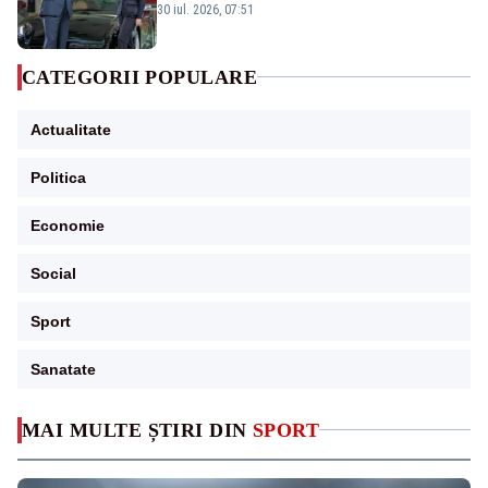
publice
30 iul. 2026, 07:51
CATEGORII POPULARE
Actualitate
Politica
Economie
Social
Sport
Sanatate
MAI MULTE ȘTIRI DIN
SPORT