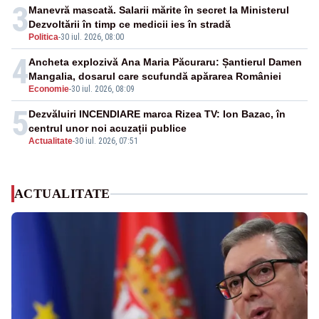
3
Manevră mascată. Salarii mărite în secret la Ministerul
Dezvoltării în timp ce medicii ies în stradă
Politica
-
30 iul. 2026, 08:00
4
Ancheta explozivă Ana Maria Păcuraru: Șantierul Damen
Mangalia, dosarul care scufundă apărarea României
Economie
-
30 iul. 2026, 08:09
5
Dezvăluiri INCENDIARE marca Rizea TV: Ion Bazac, în
centrul unor noi acuzații publice
Actualitate
-
30 iul. 2026, 07:51
ACTUALITATE