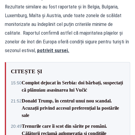
Rezultate similare au fost raportate și în Belgia, Bulgaria,
Luxemburg, Malta și Austria, unde toate zonele de scăldat
monitorizate au îndeplinit cel puțin criteriile minime de
calitate. Raportul confirmă astfel că majoritatea plajelor și
zonelor de înot din Europa oferă condiții sigure pentru turiști în
sezonul estival,
potrivit sursei.
CITEȘTE ȘI
Complot dejucat în Serbia: doi bărbați, suspectați
15:50
că plănuiau asasinarea lui Vučić
Donald Trump, în centrul unui nou scandal.
21:52
Acuzații privind accesul preferențial la postările
sale
Trenurile care îi scot din sărite pe români.
20:49
Călătorii reclamă aglomerația și condițiile