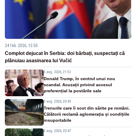
24 feb. 2026, 15:50
Complot dejucat în Serbia: doi bărbați, suspectați că
plănuiau asasinarea lui Vučić
5 aug. 2026, 21:52
Donald Trump, în centrul unui nou
scandal. Acuzații privind accesul
preferențial la postările sale
5 aug. 2026, 20:49
Trenurile care îi scot din sărite pe români.
Călătorii reclamă aglomerația și condițiile
insuportabile
5 aug. 2026, 20:47