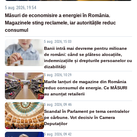
5 aug. 2026, 19:54
Măsuri de economisire a energiei în România.
Magazinele sting reclamele, iar autoritățile reduc
consumul
5 aug. 2026, 15:03
Banii intră mai devreme pentru milioane
de români: când se plătesc alocațiile,
indemnizațiile și drepturile persoanelor cu
dizabilități
5 aug. 2026, 10:29
Marile lanțuri de magazine din România
reduc consumul de energie. Ce MĂSURI
au anunțat retailerii
5 aug. 2026, 09:46
Scandal în Parlament pe tema centralelor
pe cărbune. Vot decisiv în Camera
Deputaților
5 aug. 2026, 09:42