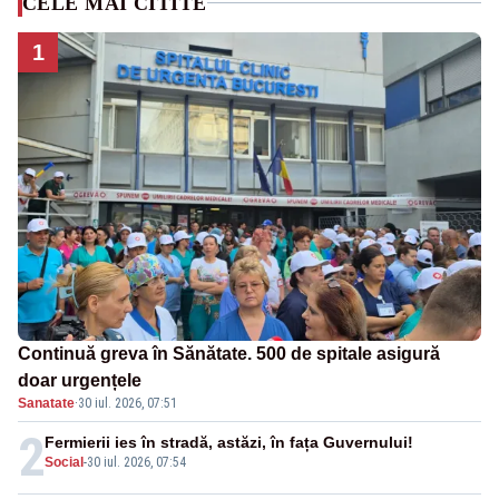
CELE MAI CITITE
1
Continuă greva în Sănătate. 500 de spitale asigură
doar urgențele
Sanatate
·
30 iul. 2026, 07:51
2
Fermierii ies în stradă, astăzi, în fața Guvernului!
Social
-
30 iul. 2026, 07:54