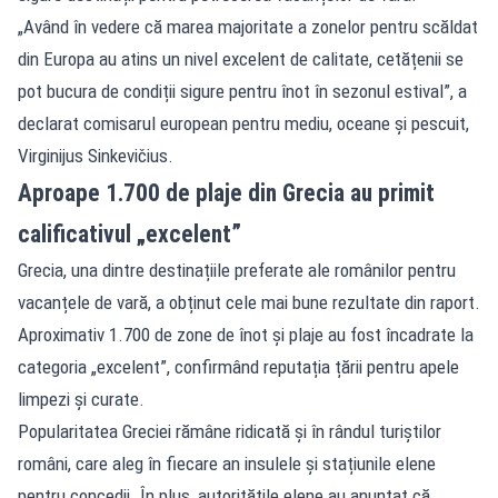
„Având în vedere că marea majoritate a zonelor pentru scăldat
din Europa au atins un nivel excelent de calitate, cetățenii se
pot bucura de condiții sigure pentru înot în sezonul estival”, a
declarat comisarul european pentru mediu, oceane și pescuit,
Virginijus Sinkevičius.
Aproape 1.700 de plaje din Grecia au primit
calificativul „excelent”
Grecia, una dintre destinațiile preferate ale românilor pentru
vacanțele de vară, a obținut cele mai bune rezultate din raport.
Aproximativ 1.700 de zone de înot și plaje au fost încadrate la
categoria „excelent”, confirmând reputația țării pentru apele
limpezi și curate.
Popularitatea Greciei rămâne ridicată și în rândul turiștilor
români, care aleg în fiecare an insulele și stațiunile elene
pentru concedii. În plus, autoritățile elene au anunțat că