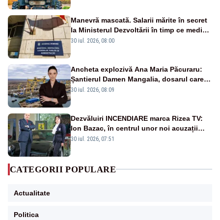
Manevră mascată. Salarii mărite în secret
la Ministerul Dezvoltării în timp ce medicii
ies în stradă
30 iul. 2026, 08:00
Ancheta explozivă Ana Maria Păcuraru:
Șantierul Damen Mangalia, dosarul care
scufundă apărarea României
30 iul. 2026, 08:09
Dezvăluiri INCENDIARE marca Rizea TV:
Ion Bazac, în centrul unor noi acuzații
publice
30 iul. 2026, 07:51
CATEGORII POPULARE
Actualitate
Politica